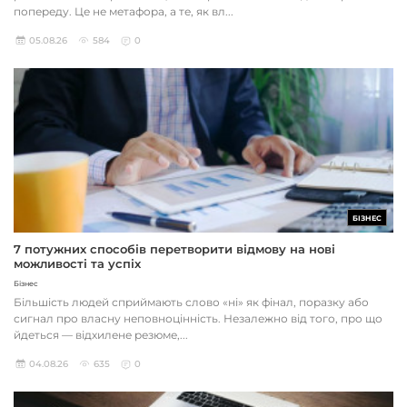
попереду. Це не метафора, а те, як вл...
05.08.26
584
0
БІЗНЕС
7 потужних способів перетворити відмову на нові
можливості та успіх
Бізнес
Більшість людей сприймають слово «ні» як фінал, поразку або
сигнал про власну неповноцінність. Незалежно від того, про що
йдеться — відхилене резюме,...
04.08.26
635
0