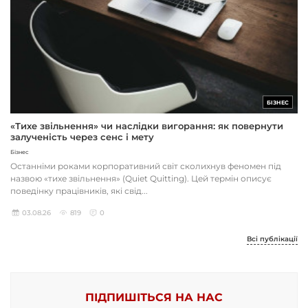
БІЗНЕС
«Тихе звільнення» чи наслідки вигорання: як повернути
залученість через сенс і мету
Бізнес
Останніми роками корпоративний світ сколихнув феномен під
назвою «тихе звільнення» (Quiet Quitting). Цей термін описує
поведінку працівників, які свід...
03.08.26
819
0
Всі публікації
ПІДПИШІТЬСЯ НА НАС