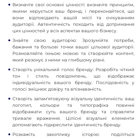
Визначте свої основні цінності: визначте принципи,
якими керується ваш бренд, і переконайтеся, що
вони відповідають вашій місії та очікуванням
аудиторії. Автентичність походить від дотримання
цих цінностей у всіх аспектах вашого бізнесу.
Знайте свою аудиторію: Зрозумійте потреби,
бажання та больові точки вашої цільової аудиторії.
Розмовляйте їхньою мовою та створюйте контент,
який резонує з ними на глибшому рівні.
Створіть унікальний голос бренду: Розробіть чіткий
тон і стиль повідомлень, що відображає
індивідуальність вашого бренду. Послідовність у
голосі зміцнює довіру та впізнаваність.
Створіть запам'ятовуючу візуальну ідентичність: ваш
логотип, кольори та типографіка повинні
відображати суть вашого бренду та справляти
тривале враження. Цілісні візуальні елементи
допомагають підкреслити ідентичність бренду.
Розкажіть захопливу історію: поділіться