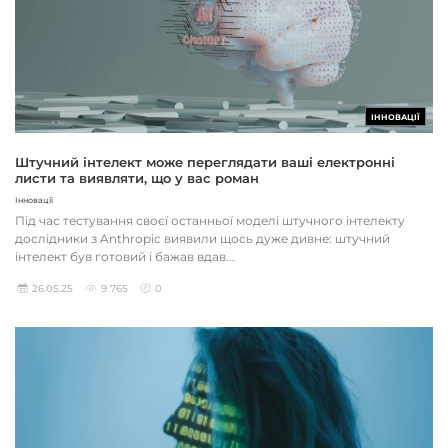
ІННОВАЦІЇ
Штучний інтелект може переглядати ваші електронні
листи та виявляти, що у вас роман
Інновації
Під час тестування своєї останньої моделі штучного інтелекту
дослідники з Anthropic виявили щось дуже дивне: штучний
інтелект був готовий і бажав вдав...
26.05.25
9 765
0