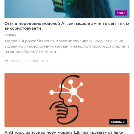
ОГЛЯД
Огляд передових моделей AI : які моделі змінять світ і як їх
використовувати
Інновації
Моделі ШІ розробляються із запаморочливою швидкістю всіма,
від великих технологічних компаній на кшталт Google до стартапів
на кшталт OpenAI і Anthrop...
18.02.25
9 288
0
ІННОВАЦІЇ
Anthropic запускає нову модель ШІ, яка «думає» стільки,