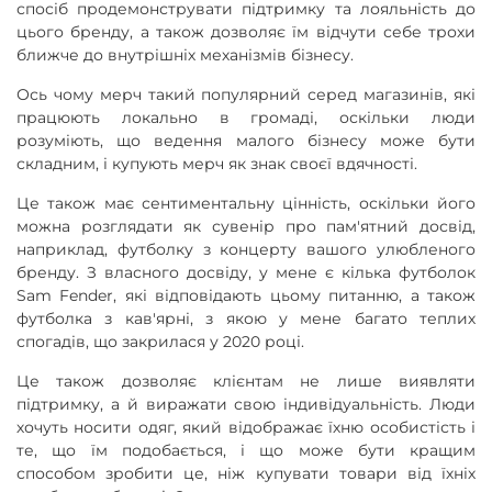
спосіб продемонструвати підтримку та лояльність до
цього бренду, а також дозволяє їм відчути себе трохи
ближче до внутрішніх механізмів бізнесу.
Ось чому мерч такий популярний серед магазинів, які
працюють локально в громаді, оскільки люди
розуміють, що ведення малого бізнесу може бути
складним, і купують мерч як знак своєї вдячності.
Це також має сентиментальну цінність, оскільки його
можна розглядати як сувенір про пам'ятний досвід,
наприклад, футболку з концерту вашого улюбленого
бренду. З власного досвіду, у мене є кілька футболок
Sam Fender, які відповідають цьому питанню, а також
футболка з кав'ярні, з якою у мене багато теплих
спогадів, що закрилася у 2020 році.
Це також дозволяє клієнтам не лише виявляти
підтримку, а й виражати свою індивідуальність. Люди
хочуть носити одяг, який відображає їхню особистість і
те, що їм подобається, і що може бути кращим
способом зробити це, ніж купувати товари від їхніх