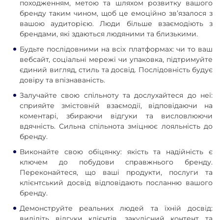
походженням, метою та шляхом розвитку вашого
бренду таким чином, щоб це емоційно зв’язалося з
вашою аудиторією. Люди більше взаємодіють з
брендами, які здаються людяними та близькими.
Будьте послідовними на всіх платформах: чи то ваш
вебсайт, соціальні мережі чи упаковка, підтримуйте
єдиний вигляд, стиль та досвід. Послідовність будує
довіру та впізнаваність.
Залучайте свою спільноту та дослухайтеся до неї:
сприяйте змістовній взаємодії, відповідаючи на
коментарі, збираючи відгуки та висловлюючи
вдячність. Сильна спільнота зміцнює лояльність до
бренду.
Виконайте свою обіцянку: якість та надійність є
ключем до побудови справжнього бренду.
Переконайтеся, що ваші продукти, послуги та
клієнтський досвід відповідають посланню вашого
бренду.
Демонструйте реальних людей та їхній досвід:
виділіть відгуки клієнтів, закулісний контент та