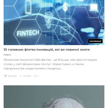
ІННОВАЦІЇ
10 головних фінтех-інновацій, які ви повинні знати
Fintech
Фінансові технології або фінтех - це більше, ніж просто модне
слово у світі фінансових послуг. Користувачі, а також
підприємства наздоганяють тенденці...
12.10.23
13 237
1