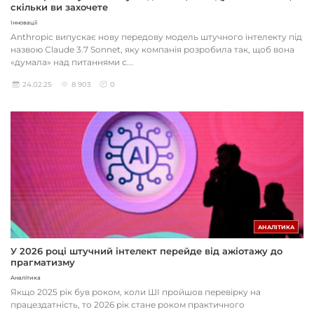
скільки ви захочете
Інновації
Anthropic випускає нову передову модель штучного інтелекту під
назвою Claude 3.7 Sonnet, яку компанія розробила так, щоб вона
«думала» над питаннями с...
24.02.25
8 903
0
АНАЛІТИКА
У 2026 році штучний інтелект перейде від ажіотажу до
прагматизму
Аналітика
Якщо 2025 рік був роком, коли ШІ пройшов перевірку на
працездатність, то 2026 рік стане роком практичного