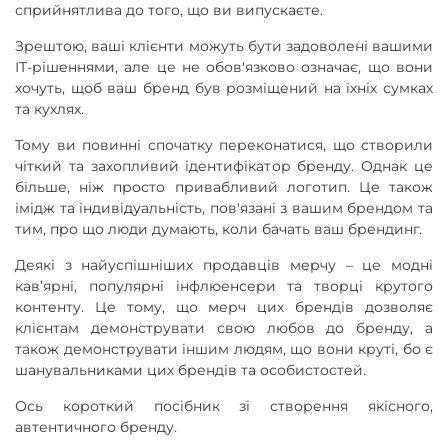
сприйнятлива до того, що ви випускаєте.
Зрештою, ваші клієнти можуть бути задоволені вашими
ІТ-рішеннями, але це не обов'язково означає, що вони
хочуть, щоб ваш бренд був розміщений на їхніх сумках
та кухлях.
Тому ви повинні спочатку переконатися, що створили
чіткий та захопливий ідентифікатор бренду. Однак це
більше, ніж просто привабливий логотип. Це також
імідж та індивідуальність, пов'язані з вашим брендом та
тим, про що люди думають, коли бачать ваш брендинг.
Деякі з найуспішніших продавців мерчу – це модні
кав’ярні, популярні інфлюенсери та творці крутого
контенту. Це тому, що мерч цих брендів дозволяє
клієнтам демонструвати свою любов до бренду, а
також демонструвати іншим людям, що вони круті, бо є
шанувальниками цих брендів та особистостей.
Ось короткий посібник зі створення якісного,
автентичного бренду.