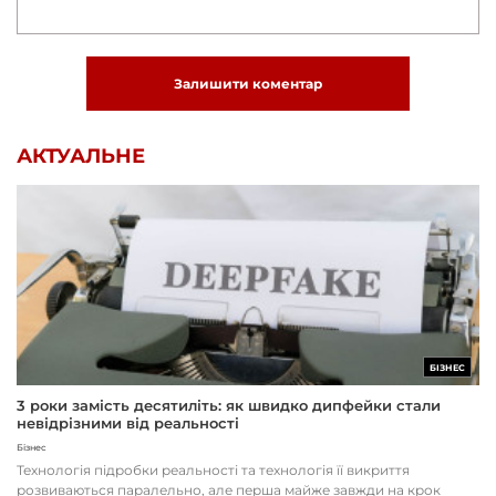
Залишити коментар
АКТУАЛЬНЕ
БІЗНЕС
3 роки замість десятиліть: як швидко дипфейки стали
невідрізними від реальності
Бізнес
Технологія підробки реальності та технологія її викриття
розвиваються паралельно, але перша майже завжди на крок