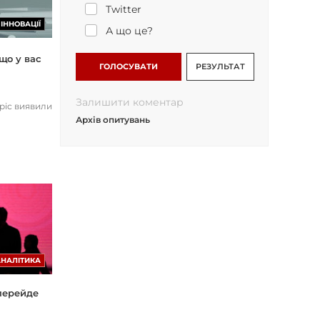
Twitter
ІННОВАЦІЇ
А що це?
що у вас
ГОЛОСУВАТИ
РЕЗУЛЬТАТ
Залишити коментар
opic виявили
Архів опитувань
АНАЛІТИКА
 перейде