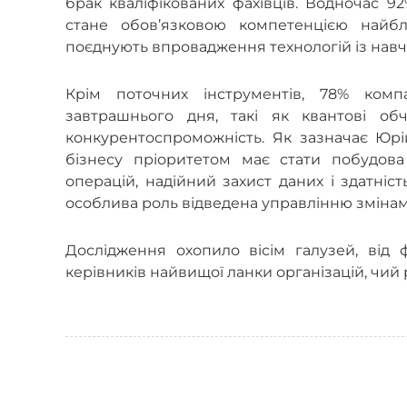
брак кваліфікованих фахівців. Водночас 9
стане обов’язковою компетенцією найб
поєднують впровадження технологій із навч
Крім поточних інструментів, 78% компа
завтрашнього дня, такі як квантові об
конкурентоспроможність. Як зазначає Юрі
бізнесу пріоритетом має стати побудова 
операцій, надійний захист даних і здатніс
особлива роль відведена управлінню змінами
Дослідження охопило вісім галузей, від 
керівників найвищої ланки організацій, чий