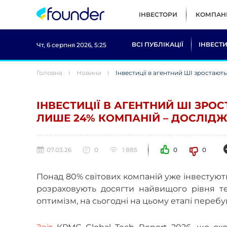
ІНВЕСТОРИ
КОМПАНІ
ВСІ ПУБЛІКАЦІЇ
ІНВЕСТИ
Чт, 6 серпня 2026, 5:25
Головна
Новини
Інвестиції в агентний ШІ зростаю
ІНВЕСТИЦІЇ В АГЕНТНИЙ ШІ ЗРО
ЛИШЕ 24% КОМПАНІЙ – ДОСЛІД
07.03.26
0
1 885
0
0
Понад 80% світових компаній уже інвестують
розраховують досягти найвищого рівня тех
оптимізм, на сьогодні на цьому етапі перебу