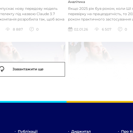
Аналітика
випускає нову передову модель
Якщо 2025 рік був роком, коли Ш
телекту під назвою Claude 3.7
перевірку на працездатність, то 20
 компанія розробила так, щоб вона
роком практичного застосування 
д питаннями с...
технологій. Фокус вже зміщу...
8 887
0
02.01.26
6 507
0
Завантажити ще
Публікації
Диджитал
Про К