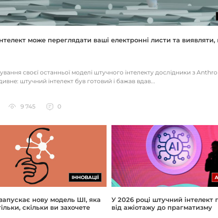
нтелект може переглядати ваші електронні листи та виявляти, 
тування своєї останньої моделі штучного інтелекту дослідники з Anthr
ивне: штучний інтелект був готовий і бажав вдав...
9 745
0
ІННОВАЦІЇ
 запускає нову модель ШІ, яка
У 2026 році штучний інтелект
ільки, скільки ви захочете
від ажіотажу до прагматизму