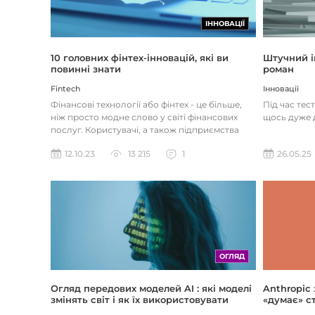
ІННОВАЦІЇ
Штучний і
10 головних фінтех-інновацій, які ви
роман
повинні знати
Інновації
Fintech
Під час тес
Фінансові технології або фінтех - це більше,
щось дуже д
ніж просто модне слово у світі фінансових
послуг. Користувачі, а також підприємства
наздоганяють тенденці...
26.05.25
12.10.23
13 215
1
ОГЛЯД
Огляд передових моделей AI : які моделі
Anthropic
змінять світ і як їх використовувати
«думає» ст