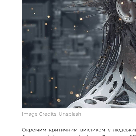
Image Credits: Unsplash
Окремим критичним викликом є людський к