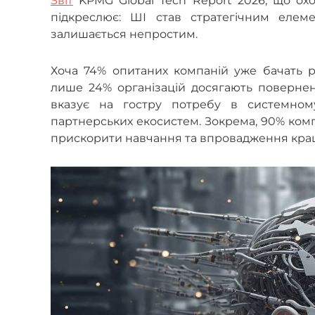
Звіт
KPMG Global Tech Report 2026, що охоп
підкреслює: ШІ став стратегічним елем
залишається непростим.
Хоча 74% опитаних компаній уже бачать р
лише 24% організацій досягають поверненн
вказує на гостру потребу в системному
партнерських екосистем. Зокрема, 90% ком
прискорити навчання та впровадження кращ