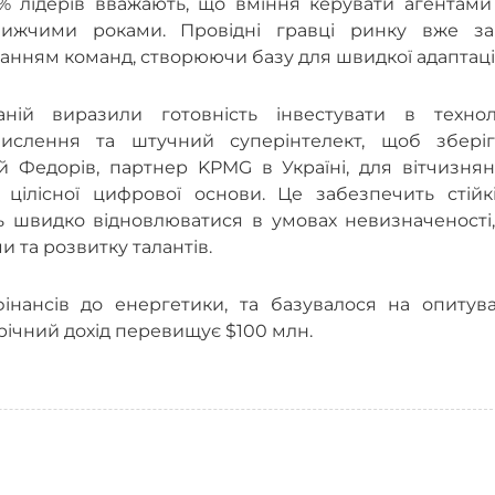
2% лідерів вважають, що вміння керувати агентами
лижчими роками. Провідні гравці ринку вже за
анням команд, створюючи базу для швидкої адаптації
ній виразили готовність інвестувати в техноло
числення та штучний суперінтелект, щоб зберіг
й Федорів, партнер KPMG в Україні, для вітчизнян
цілісної цифрової основи. Це забезпечить стійкі
ть швидко відновлюватися в умовах невизначеності
 та розвитку талантів.
фінансів до енергетики, та базувалося на опитува
 річний дохід перевищує $100 млн.