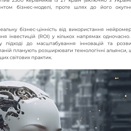
ив 2500 керівників із 27 країн (включно з Україн
ентом бізнес-моделі, проте шлях до його окупно
еальну бізнес-цінність від використання нейромер
я інвестицій (ROI) у кількох напрямах одночасно.
 підході до масштабування інновацій та розви
паній планують розширювати технологічні альянси,
их світових практик.