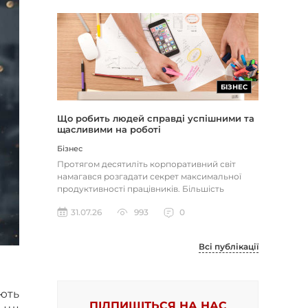
БІЗНЕС
Що робить людей справді успішними та
щасливими на роботі
Бізнес
Протягом десятиліть корпоративний світ
намагався розгадати секрет максимальної
продуктивності працівників. Більшість
компаній досі покладаються на тра...
31.07.26
993
0
Всі публікації
ють
ПІДПИШІТЬСЯ НА НАС