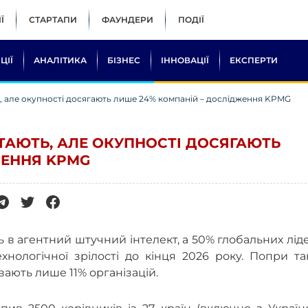
Ї
СТАРТАПИ
ФАУНДЕРИ
ПОДІЇ
ЦІЇ
АНАЛІТИКА
БІЗНЕС
ІННОВАЦІЇ
ЕКСПЕРТИ
ть, але окупності досягають лише 24% компаній – дослідження KPMG
СТАЮТЬ, АЛЕ ОКУПНОСТІ ДОСЯГАЮТЬ
ЖЕННЯ KPMG
 в агентний штучний інтелект, а 50% глобальних лід
нологічної зрілості до кінця 2026 року. Попри та
вають лише 11% організацій.