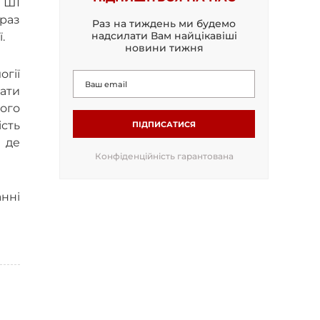
 ШІ
раз
Раз на тиждень ми будемо
надсилати Вам найцікавіші
.
новини тижня
гії
ати
ого
сть
ПІДПИСАТИСЯ
, де
Конфіденційність гарантована
нні