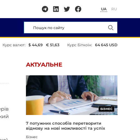
UA
RU
Курс валют:
$ 44,69
€ 51,63
Курс Біткоїн:
64 645 USD
АКТУАЛЬНЕ
ерів
БІЗНЕС
кий
7 потужних способів перетворити
відмову на нові можливості та успіх
Бізнес