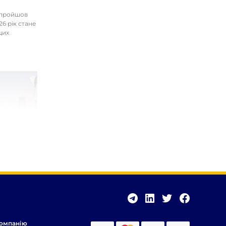
І пройшов
26 рік стане
цих
омпанію