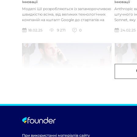
Інновації
Інновації
Моделі ШІ розробляються із запаморочливою
Anthropic 
швидкістю всіма, від великих технологічних
штучного ін
компаній на кшталт Google до стартапів на
Sonnet, яку
кшталт OpenAI і Anthrop...
«думала» на
18.02.25
9 271
0
24.02.25
При використанні матеріалів сайту