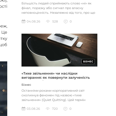
ою),
Більшість людей сприймають слово «ні» як
сті
фінал, поразку або сигнал про власну
неповноцінність. Незалежно від того, про що
йдеться — відхилене резюме,...
04.08.26
528
0
еж,
 Це
тку
 щоб
БІЗНЕС
«Тихе звільнення» чи наслідки
вигорання: як повернути залученість
через сенс і мету
Бізнес
Останніми роками корпоративний світ
сколихнув феномен під назвою «тихе
звільнення» (Quiet Quitting). Цей термін
описує поведінку працівників, які свід...
03.08.26
720
0