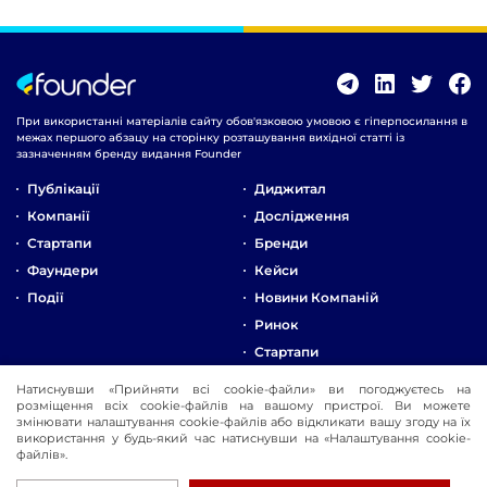
При використанні матеріалів сайту обов'язковою умовою є гіперпосилання в
межах першого абзацу на сторінку розташування вихідної статті із
зазначенням бренду видання Founder
Публікації
Диджитал
Компанії
Дослідження
Стартапи
Бренди
Фаундери
Кейси
Події
Новини Компаній
Ринок
Стартапи
Натиснувши «Прийняти всі cookie-файли» ви погоджуєтесь на
Про Компанію
розміщення всіх cookie-файлів на вашому пристрої. Ви можете
Реклама
змінювати налаштування cookie-файлів або відкликати вашу згоду на їх
використання у будь-який час натиснувши на «Налаштування cookie-
Контакти
файлів».