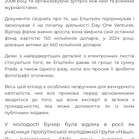
2008 році та організовуючи зустрічі між ним та різними
журналістами.
Документи свідчать про те, що Епштейн підтримував і
заохочував її на початку діяльності Day One Ventures.
Відтоді фірма значно зросла, вона закрила свій останній
фонд вартістю 150 мільйонів доларів, у 2024 році,
довівши активи до 450 мільйонів доларів.
Деякі з найвідвертіших деталей з електронних листів
стосуються того, як Епштейн давав їй гроші та сумку
Prada, а також одного разу, коли він просив її зробити
фотографії оголеною.
Весь цей епізод є особливо незручним для венчурного
капіталіста, чия вся промова перед засновниками
зводиться до того, що вона експерт зі зв'язків з
громадськістю, яка може допомогти їм із їхнім
публічним іміджем.
У молодості Бучер була відома в росії як
учасниця пропутінської молодіжної групи «Наші».