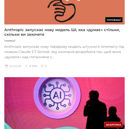
ІННОВАЦІЇ
Anthropic запускає нову модель ШІ, яка «думає» стільки,
скільки ви захочете
Інновації
Anthropic випускає нову передову модель штучного інтелекту під
назвою Claude 3.7 Sonnet, яку компанія розробила так, щоб вона
«думала» над питаннями с...
24.02.25
8 958
0
АНАЛІТИКА