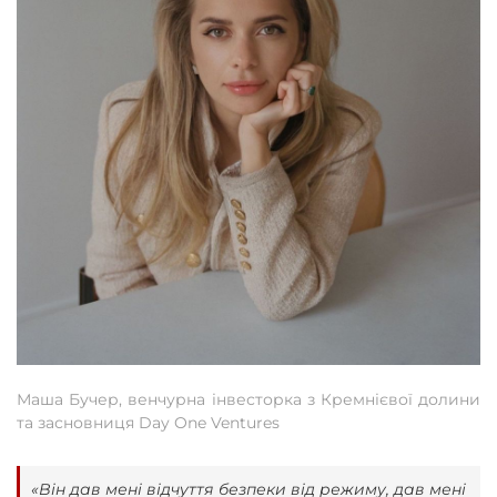
Маша Бучер, венчурна інвесторка з Кремнієвої долини
та засновниця Day One Ventures
«Він дав мені відчуття безпеки від режиму, дав мені