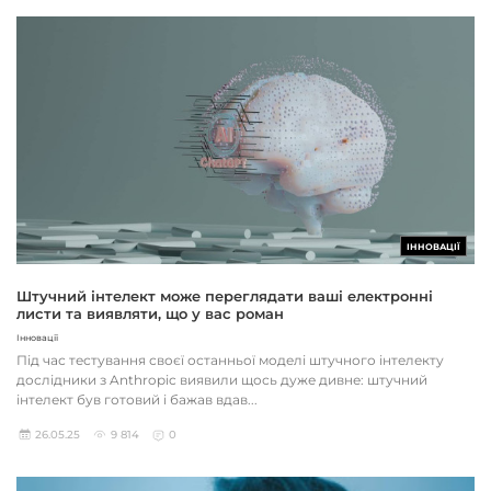
ІННОВАЦІЇ
Штучний інтелект може переглядати ваші електронні
листи та виявляти, що у вас роман
Інновації
Під час тестування своєї останньої моделі штучного інтелекту
дослідники з Anthropic виявили щось дуже дивне: штучний
інтелект був готовий і бажав вдав...
26.05.25
9 814
0