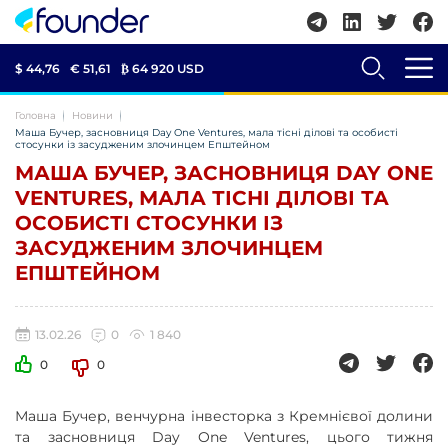
$ 44,76
€ 51,61
₿
64 920 USD
Головна
Новини
Маша Бучер, засновниця Day One Ventures, мала тісні ділові та особисті
стосунки із засудженим злочинцем Епштейном
МАША БУЧЕР, ЗАСНОВНИЦЯ DAY ONE
VENTURES, МАЛА ТІСНІ ДІЛОВІ ТА
ОСОБИСТІ СТОСУНКИ ІЗ
ЗАСУДЖЕНИМ ЗЛОЧИНЦЕМ
ЕПШТЕЙНОМ
13.02.26
0
1 840
0
0
Маша Бучер, венчурна інвесторка з Кремнієвої долини
та засновниця Day One Ventures, цього тижня