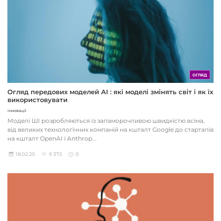
ОГЛЯД
Огляд передових моделей AI : які моделі змінять світ і як їх
використовувати
Інновації
Моделі ШІ розробляються із запаморочливою швидкістю всіма,
від великих технологічних компаній на кшталт Google до стартапів
на кшталт OpenAI і Anthrop...
18.02.25
9 372
0