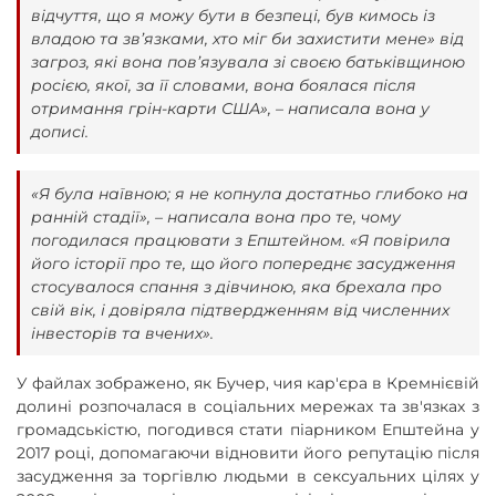
відчуття, що я можу бути в безпеці, був кимось із
владою та зв’язками, хто міг би захистити мене» від
загроз, які вона пов’язувала зі своєю батьківщиною
росією, якої, за її словами, вона боялася після
отримання грін-карти США», – написала вона у
дописі.
«Я була наївною; я не копнула достатньо глибоко на
ранній стадії», – написала вона про те, чому
погодилася працювати з Епштейном. «Я повірила
його історії про те, що його попереднє засудження
стосувалося спання з дівчиною, яка брехала про
свій вік, і довіряла підтвердженням від численних
інвесторів та вчених».
У файлах зображено, як Бучер, чия кар'єра в Кремнієвій
долині розпочалася в соціальних мережах та зв'язках з
громадськістю, погодився стати піарником Епштейна у
2017 році, допомагаючи відновити його репутацію після
засудження за торгівлю людьми в сексуальних цілях у