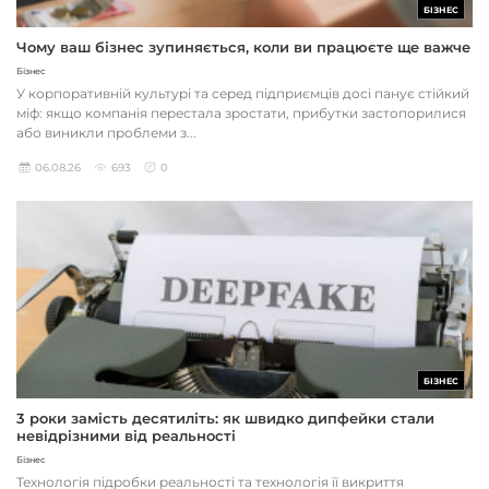
БІЗНЕС
Чому ваш бізнес зупиняється, коли ви працюєте ще важче
Бізнес
У корпоративній культурі та серед підприємців досі панує стійкий
міф: якщо компанія перестала зростати, прибутки застопорилися
або виникли проблеми з...
06.08.26
693
0
БІЗНЕС
3 роки замість десятиліть: як швидко дипфейки стали
невідрізними від реальності
Бізнес
Технологія підробки реальності та технологія її викриття