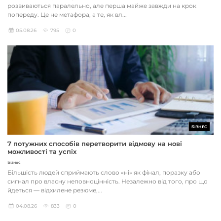
розвиваються паралельно, але перша майже завжди на крок
попереду. Це не метафора, а те, як вл...
05.08.26
795
0
БІЗНЕС
7 потужних способів перетворити відмову на нові
можливості та успіх
Бізнес
Більшість людей сприймають слово «ні» як фінал, поразку або
сигнал про власну неповноцінність. Незалежно від того, про що
йдеться — відхилене резюме,...
04.08.26
833
0