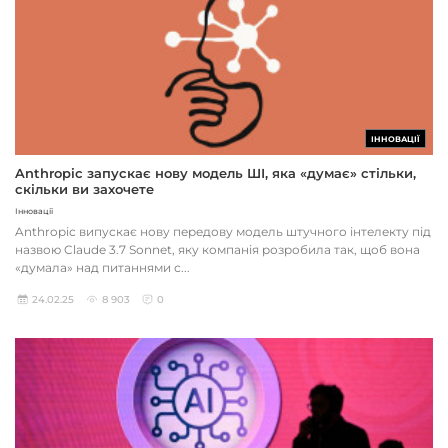
ІННОВАЦІЇ
Anthropic запускає нову модель ШІ, яка «думає» стільки,
скільки ви захочете
Інновації
Anthropic випускає нову передову модель штучного інтелекту під
назвою Claude 3.7 Sonnet, яку компанія розробила так, щоб вона
«думала» над питаннями с...
24.02.25
8 903
0