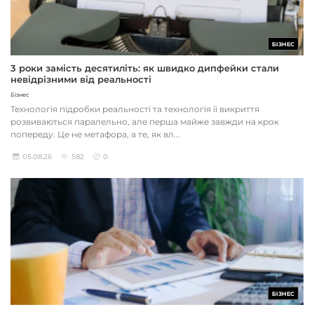
БІЗНЕС
3 роки замість десятиліть: як швидко дипфейки стали
невідрізними від реальності
Бізнес
Технологія підробки реальності та технологія її викриття
розвиваються паралельно, але перша майже завжди на крок
попереду. Це не метафора, а те, як вл...
05.08.26
582
0
БІЗНЕС