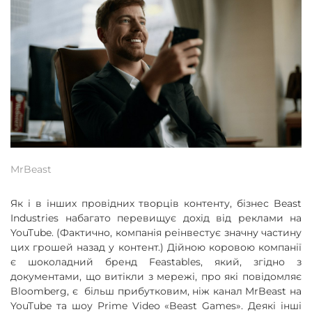
MrBeast
Як і в інших провідних творців контенту, бізнес Beast
Industries набагато перевищує дохід від реклами на
YouTube. (Фактично, компанія реінвестує значну частину
цих грошей назад у контент.) Дійною коровою компанії
є шоколадний бренд Feastables, який, згідно з
документами, що витікли з мережі, про які повідомляє
Bloomberg, є більш прибутковим, ніж канал MrBeast на
YouTube та шоу Prime Video «Beast Games». Деякі інші