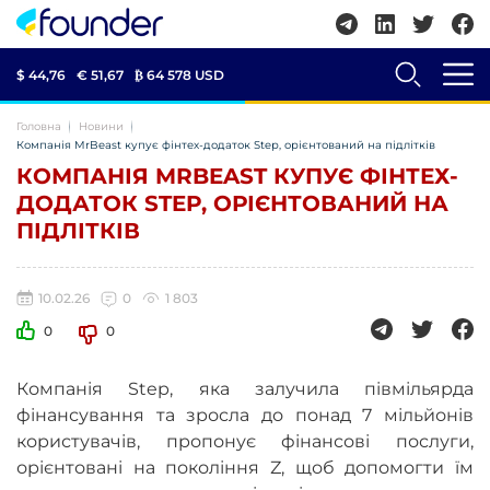
$ 44,76
€ 51,67
₿
64 578 USD
Головна
Новини
Компанія MrBeast купує фінтех-додаток Step, орієнтований на підлітків
КОМПАНІЯ MRBEAST КУПУЄ ФІНТЕХ-
ДОДАТОК STEP, ОРІЄНТОВАНИЙ НА
ПІДЛІТКІВ
10.02.26
0
1 803
0
0
Компанія Step, яка залучила півмільярда
фінансування та зросла до понад 7 мільйонів
користувачів, пропонує фінансові послуги,
орієнтовані на покоління Z, щоб допомогти їм