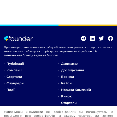
При використанні матеріалів сайту обов'язковою умовою є гіперпосилання в
межах першого абзацу на сторінку розташування вихідної статті із
зазначенням бренду видання Founder
Публікації
Диджитал
Компанії
Дослідження
Стартапи
Бренди
Фаундери
Кейси
Події
Новини Компаній
Ринок
Стартапи
Натиснувши «Прийняти всі cookie-файли» ви погоджуєтесь на
Про Компанію
розміщення всіх cookie-файлів на вашому пристрої. Ви можете