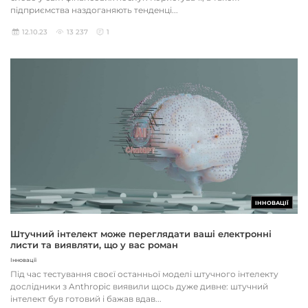
підприємства наздоганяють тенденці...
12.10.23
13 237
1
ІННОВАЦІЇ
Штучний інтелект може переглядати ваші електронні
листи та виявляти, що у вас роман
Інновації
Під час тестування своєї останньої моделі штучного інтелекту
дослідники з Anthropic виявили щось дуже дивне: штучний
інтелект був готовий і бажав вдав...