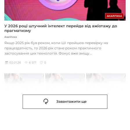
АНАЛІТИКА
У 2026 році штучний інтелект перейде від ажіотажу до
прагматизму
Аналітика
Якщо 2025 рік був роком, коли ШІ пройшов перевірку на
працездатність, то 2026 рік стане роком практичного
застосування цих технологій. Фокус вже зміщу...
02.01.26
6 517
0
Завантажити ще