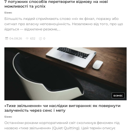
7 потужних способів перетворити відмову на нові
можливості та успіх
Бізнес
Більшість людей сприймають слово «ні» як фінал, поразку або
сигнал про власну неповноцінність. Незалежно від того, про що
йдеться — відхилене резюме,...
04.08.26
632
0
БІЗНЕС
«Тихе звільнення» чи наслідки вигорання: як повернути
залученість через сенс і мету
Бізнес
Останніми роками корпоративний світ сколихнув феномен під
назвою «тихе звільнення» (Quiet Quitting). Цей термін описує