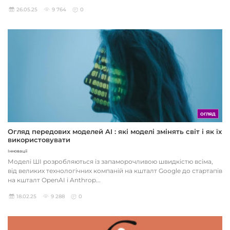
26.05.25
9 764
0
ОГЛЯД
Огляд передових моделей AI : які моделі змінять світ і як їх
використовувати
Інновації
Моделі ШІ розробляються із запаморочливою швидкістю всіма,
від великих технологічних компаній на кшталт Google до стартапів
на кшталт OpenAI і Anthrop...
18.02.25
9 288
0