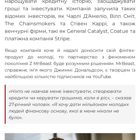
нарощувати кредитну історію, заощаджувати
гроші та інвестувати. Компанія залучила таких
відомих інвесторів, як Чарлі Д'Амеліо, Вілл Сміт,
The Chainsmokers та Стівен Каррі, а також
венчурні фірми, такі як General Catalyst, Coatue та
платіжна компанія Stripe.
Якщо компанія хоче й надалі доносити свій фінтех-
продукт до молоді, то партнерство з феноменом
покоління Z MrBeast буде розумним рішенням. MrBeast,
справжнє ім'я якого Джиммі Дональдсон, є творцем із
найбільшою кількістю підписників на YouTube.
«Ніхто не навчав мене інвестувати, створювати
кредити чи керувати грошима, коли я ріс», – сказав
27-річний чоловік. «Я хочу дати мільйонам молодих
людей фінансову основу, якої в мене ніколи не
було».