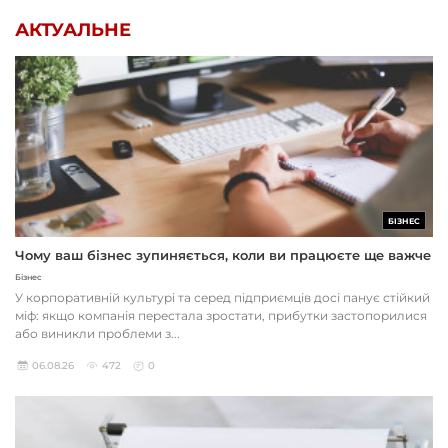
АКТУАЛЬНЕ
БІЗНЕС
Чому ваш бізнес зупиняється, коли ви працюєте ще важче
Бізнес
У корпоративній культурі та серед підприємців досі панує стійкий
міф: якщо компанія перестала зростати, прибутки застопорилися
або виникли проблеми з...
06.08.26
472
0