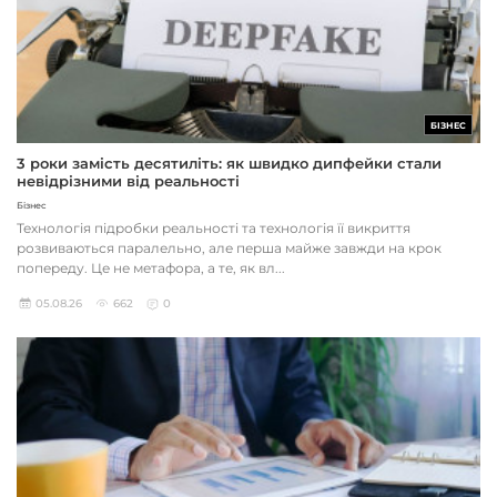
БІЗНЕС
3 роки замість десятиліть: як швидко дипфейки стали
невідрізними від реальності
Бізнес
Технологія підробки реальності та технологія її викриття
розвиваються паралельно, але перша майже завжди на крок
попереду. Це не метафора, а те, як вл...
05.08.26
662
0