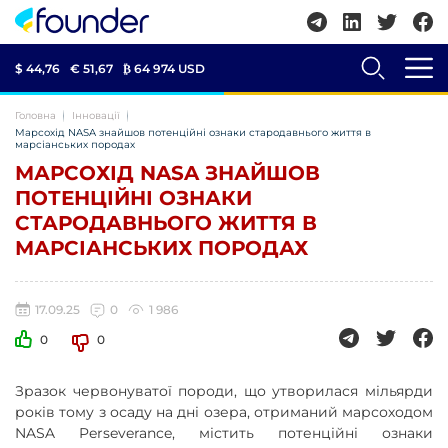
$ 44,76
€ 51,67
₿
64 974 USD
Головна
Інновації
Марсохід NASA знайшов потенційні ознаки стародавнього життя в
марсіанських породах
МАРСОХІД NASA ЗНАЙШОВ
ПОТЕНЦІЙНІ ОЗНАКИ
СТАРОДАВНЬОГО ЖИТТЯ В
МАРСІАНСЬКИХ ПОРОДАХ
17.09.25
0
1 986
0
0
Зразок червонуватої породи, що утворилася мільярди
років тому з осаду на дні озера, отриманий марсоходом
NASA Perseverance, містить потенційні ознаки