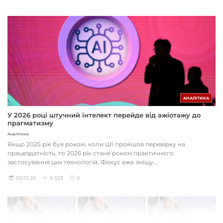
АНАЛІТИКА
У 2026 році штучний інтелект перейде від ажіотажу до
прагматизму
Аналітика
Якщо 2025 рік був роком, коли ШІ пройшов перевірку на
працездатність, то 2026 рік стане роком практичного
застосування цих технологій. Фокус вже зміщу...
02.01.26
6 523
0