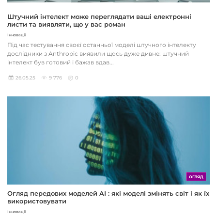
Штучний інтелект може переглядати ваші електронні
листи та виявляти, що у вас роман
Інновації
Під час тестування своєї останньої моделі штучного інтелекту
дослідники з Anthropic виявили щось дуже дивне: штучний
інтелект був готовий і бажав вдав...
26.05.25
9 776
0
ОГЛЯД
Огляд передових моделей AI : які моделі змінять світ і як їх
використовувати
Інновації