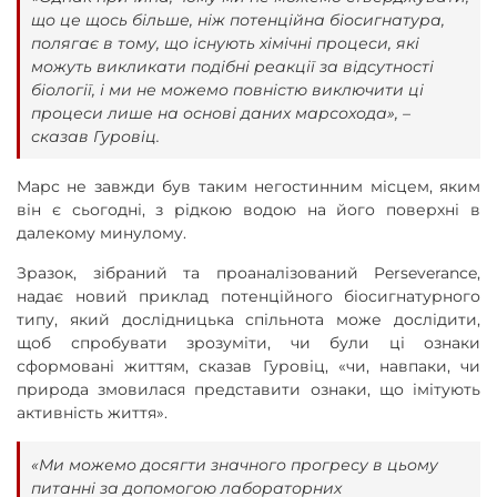
що це щось більше, ніж потенційна біосигнатура,
полягає в тому, що існують хімічні процеси, які
можуть викликати подібні реакції за відсутності
біології, і ми не можемо повністю виключити ці
процеси лише на основі даних марсохода», –
сказав Гуровіц.
Марс не завжди був таким негостинним місцем, яким
він є сьогодні, з рідкою водою на його поверхні в
далекому минулому.
Зразок, зібраний та проаналізований Perseverance,
надає новий приклад потенційного біосигнатурного
типу, який дослідницька спільнота може дослідити,
щоб спробувати зрозуміти, чи були ці ознаки
сформовані життям, сказав Гуровіц, «чи, навпаки, чи
природа змовилася представити ознаки, що імітують
активність життя».
«Ми можемо досягти значного прогресу в цьому
питанні за допомогою лабораторних