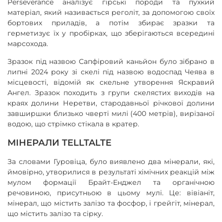
Perseverance аналізує гірські породи та пухкий
матеріал, який називається реголіт, за допомогою своїх
бортових приладів, а потім збирає зразки та
герметизує їх у пробірках, що зберігаються всередині
марсохода.
Зразок під назвою Сапфіровий каньйон було зібрано в
липні 2024 року зі скелі під назвою водоспад Чеява в
місцевості, відомій як скельне утворення Яскравий
Ангел. Зразок походить з групи скелястих виходів на
краях долини Неретви, стародавньої річкової долини
завширшки близько чверті милі (400 метрів), вирізаної
водою, що стрімко стікала в кратер.
МІНЕРАЛИ TELLTALTE
За словами Гуровіца, було виявлено два мінерали, які,
ймовірно, утворилися в результаті хімічних реакцій між
мулом формації Брайт-Енджел та органічною
речовиною, присутньою в цьому мулі. Це: вівіаніт,
мінерал, що містить залізо та фосфор, і грейгіт, мінерал,
що містить залізо та сірку.