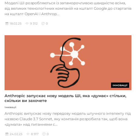
Моделі ШІ розробляються із запаморочливою швидкістю всіма,
від великих технологічних компаній на кшталт Google до стартапів
на кшталт OpenAI і Anthrop...
18.02.25
9 312
0
ІННОВАЦІЇ
Anthropic запускає нову модель ШІ, яка «думає» стільки,
скільки ви захочете
Інновації
Anthropic випускає нову передову модель штучного інтелекту під
назвою Claude 3.7 Sonnet, яку компанія розробила так, щоб вона
«думала» над питаннями с...
24.02.25
8 917
0