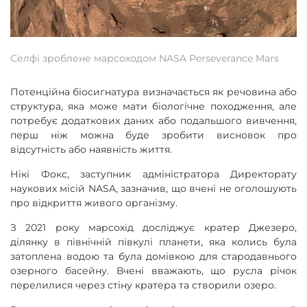
Селфі зроблене марсоходом NASA Perseverance Mars
Потенційна біосигнатура визначається як речовина або
структура, яка може мати біологічне походження, але
потребує додаткових даних або подальшого вивчення,
перш ніж можна буде зробити висновок про
відсутність або наявність життя.
Нікі Фокс, заступник адміністратора Директорату
наукових місій NASA, зазначив, що вчені не оголошують
про відкриття живого організму.
З 2021 року марсохід досліджує кратер Джезеро,
ділянку в північній півкулі планети, яка колись була
затоплена водою та була домівкою для стародавнього
озерного басейну. Вчені вважають, що русла річок
перелилися через стіну кратера та створили озеро.