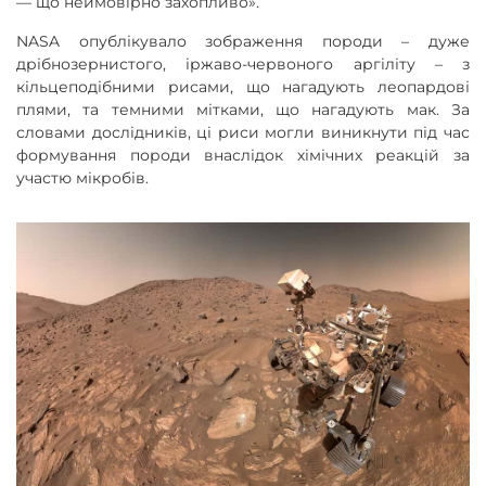
— що неймовірно захопливо».
NASA опублікувало зображення породи – дуже
дрібнозернистого, іржаво-червоного аргіліту – з
кільцеподібними рисами, що нагадують леопардові
плями, та темними мітками, що нагадують мак. За
словами дослідників, ці риси могли виникнути під час
формування породи внаслідок хімічних реакцій за
участю мікробів.