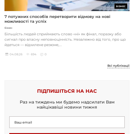
БІЗНЕС
7 потужних способів перетворити відмову на нові
можливості та успіх
Бізнес
Більшість людей сприймають слово «ні» як фінал, поразку або
сигнал про власну неповноцінність. Незалежно від того, про що
йдеться — відхилене резюме,...
04.08.26
694
0
Всі публікації
ПІДПИШІТЬСЯ НА НАС
Раз на тиждень ми будемо надсилати Вам
найцікавіші новини тижня