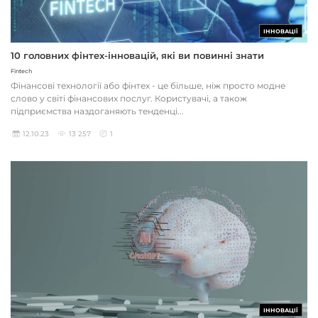
ІННОВАЦІЇ
10 головних фінтех-інновацій, які ви повинні знати
Fintech
Фінансові технології або фінтех - це більше, ніж просто модне
слово у світі фінансових послуг. Користувачі, а також
підприємства наздоганяють тенденці...
12.10.23
13 257
1
ІННОВАЦІЇ