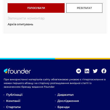
ГОЛОСУВАТИ
РЕЗУЛЬТАТ
Залишити коментар
Архів опитувань
При використанні матеріалів сайту обов'язковою умовою є гіперпосилання в
межах першого абзацу на сторінку розташування вихідної статті із
зазначенням бренду видання Founder
Публікації
Диджитал
Компанії
Дослідження
Стартапи
Бренди