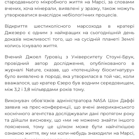
стародавнього мікробного життя на Марсі, за словами
вчених, хоча мінерали, виявлені у зразку, також можуть
утворюватися внаслідок небіологічних процесів.
Відкриття шестиколісного марсохода в кратері
Джезеро є одним з найкращих на сьогоднішній день
доказів можливості того, що на сусідній планеті Землі
колись існувало життя.
Вчений Джоел Гуровіц з Університету Стоуні-Брук,
провідний автор дослідження, опублікованого в
журналі Nature, сказав, що «потенційну біосигнатуру»
було виявлено в породі, яка утворилася в той час, коли
вважалося, що кратер Єзеро був водним середовищем,
між 3,2 і 3,8 мільярдами років тому.
Виконувач обов'язків адміністратора NASA Шон Даффі
заявив на прес-конференції, що вчені американського
космічного агентства досліджували дані протягом року
та дійшли висновку, що «ми не можемо знайти іншого
пояснення, тому це цілком може бути найчіткішою
ознакою життя, яку ми коли-небудь знаходили на Марсі,