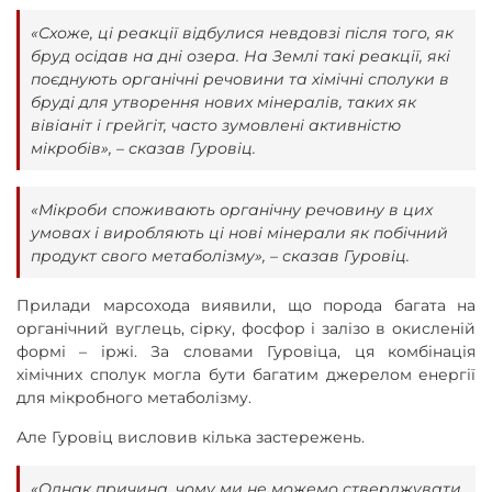
«Схоже, ці реакції відбулися невдовзі після того, як
бруд осідав на дні озера. На Землі такі реакції, які
поєднують органічні речовини та хімічні сполуки в
бруді для утворення нових мінералів, таких як
вівіаніт і грейгіт, часто зумовлені активністю
мікробів», – сказав Гуровіц.
«Мікроби споживають органічну речовину в цих
умовах і виробляють ці нові мінерали як побічний
продукт свого метаболізму», – сказав Гуровіц.
Прилади марсохода виявили, що порода багата на
органічний вуглець, сірку, фосфор і залізо в окисленій
формі – іржі. За словами Гуровіца, ця комбінація
хімічних сполук могла бути багатим джерелом енергії
для мікробного метаболізму.
Але Гуровіц висловив кілька застережень.
«Однак причина, чому ми не можемо стверджувати,