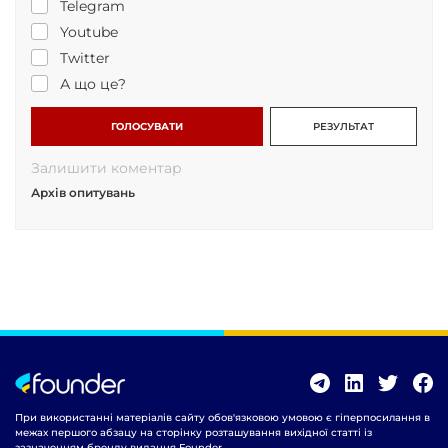
Telegram
Youtube
Twitter
А що це?
ГОЛОСУВАТИ
РЕЗУЛЬТАТ
Залишити коментар
Архів опитувань
При використанні матеріалів сайту обов'язковою умовою є гіперпосилання в
межах першого абзацу на сторінку розташування вихідної статті із
зазначенням бренду видання Founder