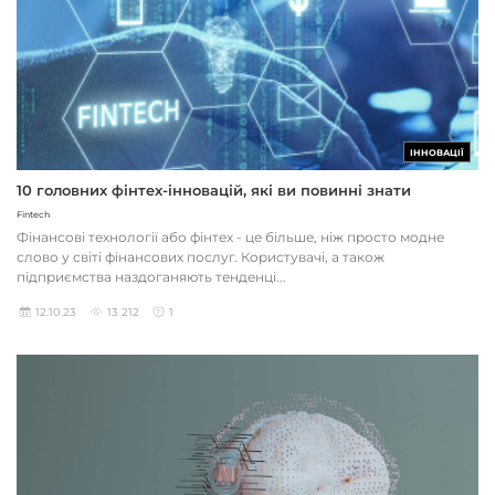
ІННОВАЦІЇ
10 головних фінтех-інновацій, які ви повинні знати
Fintech
Фінансові технології або фінтех - це більше, ніж просто модне
слово у світі фінансових послуг. Користувачі, а також
підприємства наздоганяють тенденці...
12.10.23
13 212
1