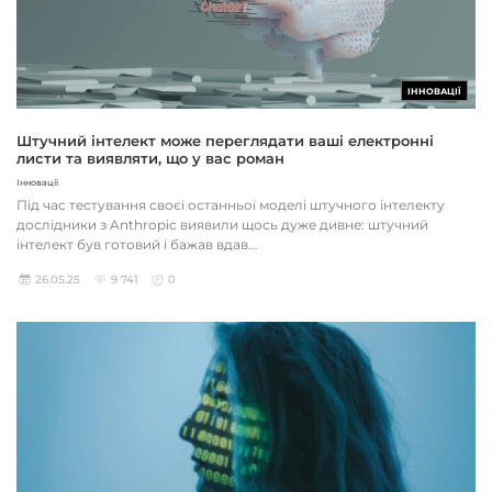
ІННОВАЦІЇ
Штучний інтелект може переглядати ваші електронні
листи та виявляти, що у вас роман
Інновації
Під час тестування своєї останньої моделі штучного інтелекту
дослідники з Anthropic виявили щось дуже дивне: штучний
інтелект був готовий і бажав вдав...
26.05.25
9 741
0