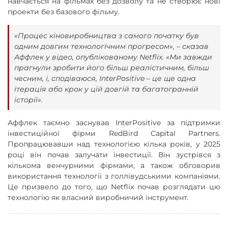
навчається на фільмах без дозволу та не створює нові
проекти без базового фільму.
«Процес кіновиробництва з самого початку був
одним довгим технологічним прогресом», – сказав
Аффлек у відео, опублікованому Netflix. «Ми завжди
прагнули зробити його більш реалістичним, більш
чесним, і, сподіваюся, InterPositive – це ще одна
ітерація або крок у цій довгій та багатогранній
історії».
Аффлек таємно заснував InterPositive за підтримки
інвестиційної фірми RedBird Capital Partners.
Пропрацювавши над технологією кілька років, у 2025
році він почав залучати інвестиції. Він зустрівся з
кількома венчурними фірмами, а також обговорив
використання технології з голлівудськими компаніями.
Це призвело до того, що Netflix почав розглядати цю
технологію як власний виробничий інструмент.