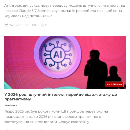
Anthropic випускає нову передову модель штучного інтелекту під
назвою Claude 3.7 Sonnet, яку компанія розробила так, щоб вона
«думала» над питаннями с...
24.02.25
8 885
0
АНАЛІТИКА
У 2026 році штучний інтелект перейде від ажіотажу до
прагматизму
Аналітика
Якщо 2025 рік був роком, коли ШІ пройшов перевірку на
працездатність, то 2026 рік стане роком практичного
застосування цих технологій. Фокус вже зміщу...