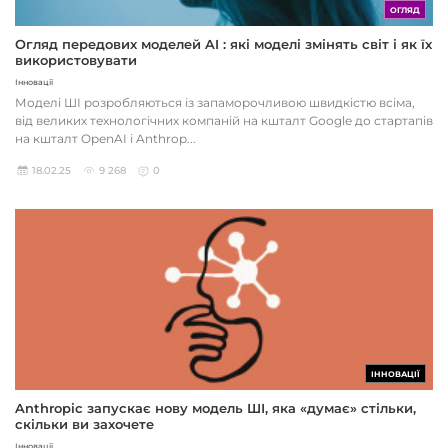
ОГЛЯД
Огляд передових моделей AI : які моделі змінять світ і як їх
використовувати
Інновації
Моделі ШІ розробляються із запаморочливою швидкістю всіма,
від великих технологічних компаній на кшталт Google до стартапів
на кшталт OpenAI і Anthrop...
18.02.25
9 268
0
ІННОВАЦІЇ
Anthropic запускає нову модель ШІ, яка «думає» стільки,
скільки ви захочете
Інновації