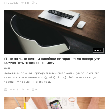
04.08.26
521
0
БІЗНЕС
«Тихе звільнення» чи наслідки вигорання: як повернути
залученість через сенс і мету
Бізнес
Останніми роками корпоративний світ сколихнув феномен під
назвою «тихе звільнення» (Quiet Quitting). Цей термін описує
поведінку працівників, які свід...
03.08.26
716
0