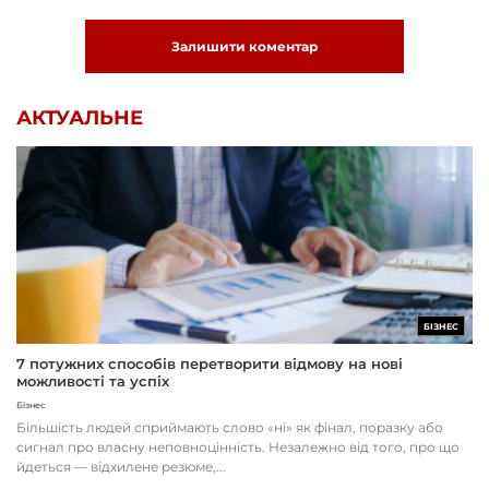
Залишити коментар
АКТУАЛЬНЕ
БІЗНЕС
7 потужних способів перетворити відмову на нові
можливості та успіх
Бізнес
Більшість людей сприймають слово «ні» як фінал, поразку або
сигнал про власну неповноцінність. Незалежно від того, про що
йдеться — відхилене резюме,...