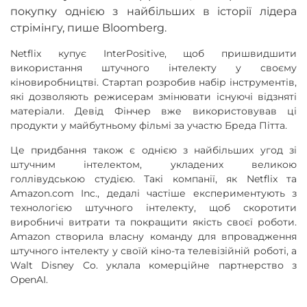
покупку однією з найбільших в історії лідера
стрімінгу, пише B
loomberg.
Netflix купує InterPositive, щоб пришвидшити
використання штучного інтелекту у своєму
кіновиробництві. Стартап розробив набір інструментів,
які дозволяють режисерам змінювати існуючі відзняті
матеріали. Девід Фінчер вже використовував ці
продукти у майбутньому фільмі за участю Бреда Пітта.
Це придбання також є однією з найбільших угод зі
штучним інтелектом, укладених великою
голлівудською студією. Такі компанії, як Netflix та
Amazon.com Inc., дедалі частіше експериментують з
технологією штучного інтелекту, щоб скоротити
виробничі витрати та покращити якість своєї роботи.
Amazon створила власну команду для впровадження
штучного інтелекту у своїй кіно-та телевізійній роботі, а
Walt Disney Co. уклала комерційне партнерство з
OpenAI.