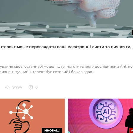
нтелект може переглядати ваші електронні листи та виявляти, 
тування своєї останньої моделі штучного інтелекту дослідники з Anthr
ивне: штучний інтелект був готовий і бажав вдав...
9 794
0
ІННОВАЦІЇ