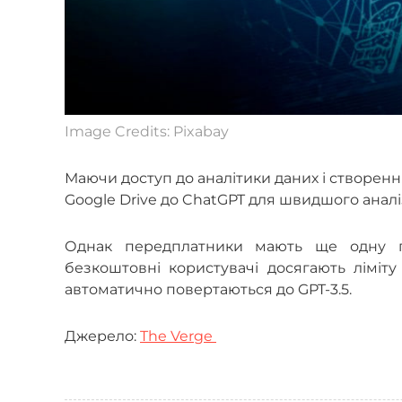
Image Credits: Pixabay
Маючи доступ до аналітики даних і створення
Google Drive до ChatGPT для швидшого аналі
Однак передплатники мають ще одну п
безкоштовні користувачі досягають ліміт
автоматично повертаються до GPT-3.5.
Джерело:
The Verge