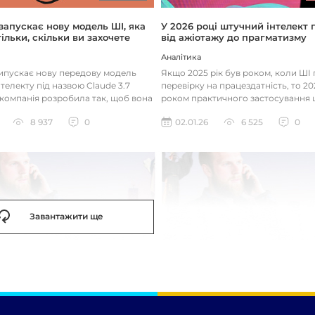
 запускає нову модель ШІ, яка
У 2026 році штучний інтелект
ільки, скільки ви захочете
від ажіотажу до прагматизму
Аналітика
випускає нову передову модель
Якщо 2025 рік був роком, коли Ш
телекту під назвою Claude 3.7
перевірку на працездатність, то 20
 компанія розробила так, щоб вона
роком практичного застосування 
д питаннями с...
технологій. Фокус вже зміщу...
8 937
0
02.01.26
6 525
0
Завантажити ще