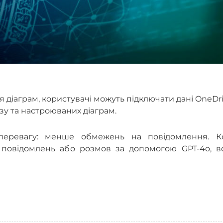
 діаграм, користувачі можуть підключати дані OneDri
зу та настроюваних діаграм.
еревагу: менше обмежень на повідомлення. К
у повідомлень або розмов за допомогою GPT-4o, в