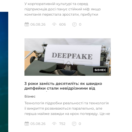
У корпоративній культурі та серед
підприємців досі панує стійкий міф: якщо
компанія перестала зростати, прибутки
застопорилися або виникли проблеми з...
06.08.26
606
0
БІЗНЕС
3 роки замість десятиліть: як швидко
дипфейки стали невідрізними від
реальності
Бізнес
Технологія підробки реальності та технологія
її викриття розвиваються паралельно, але
перша майже завжди на крок попереду. Це не
метафора, а те, як вл...
05.08.26
752
0