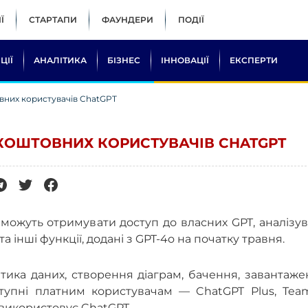
Ї
СТАРТАПИ
ФАУНДЕРИ
ПОДІЇ
ЦІЇ
АНАЛІТИКА
БІЗНЕС
ІННОВАЦІЇ
ЕКСПЕРТИ
овних користувачів ChatGPT
ЗКОШТОВНИХ КОРИСТУВАЧІВ CHATGPT
можуть отримувати доступ до власних GPT, аналізу
а інші функції, додані з GPT-4o на початку травня.
алітика даних, створення діаграм, бачення, завантаж
оступні платним користувачам — ChatGPT Plus, Tea
о використовує ChatGPT.