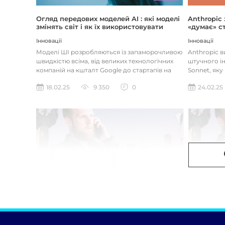
Огляд передових моделей AI : які моделі
Anthropic
змінять світ і як їх використовувати
«думає» ст
Інновації
Інновації
Моделі ШІ розробляються із запаморочливою
Anthropic 
швидкістю всіма, від великих технологічних
штучного ін
компаній на кшталт Google до стартапів на
Sonnet, яку
кшталт OpenAI і Anthrop...
«думала» на
18.02.25
9 350
0
24.02.25