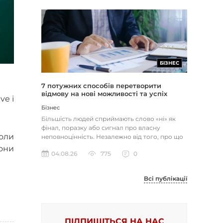
БІЗНЕС
7 потужних способів перетворити
відмову на нові можливості та успіх
ve і
Бізнес
Більшість людей сприймають слово «ні» як
фінал, поразку або сигнал про власну
оли
неповноцінність. Незалежно від того, про що
йдеться — відхилене резюме,...
они
04.08.26
775
0
Всі публікації
ПІДПИШІТЬСЯ НА НАС