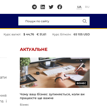
UA
RU
Курс валют:
$ 44,76
€ 51,61
Курс Біткоїн:
65 105 USD
АКТУАЛЬНЕ
вати
БІЗНЕС
Чому ваш бізнес зупиняється, коли ви
ення
працюєте ще важче
ms і
Бізнес