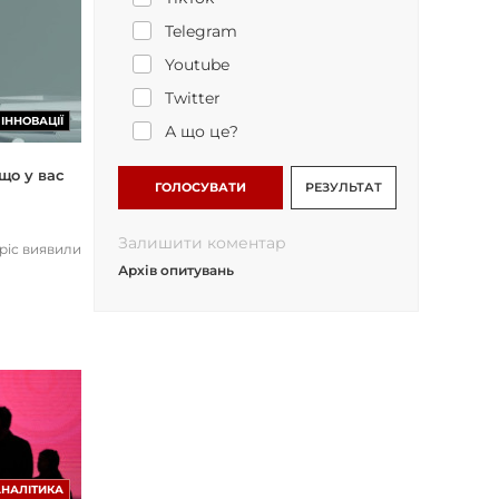
Telegram
Youtube
Twitter
ІННОВАЦІЇ
А що це?
що у вас
ГОЛОСУВАТИ
РЕЗУЛЬТАТ
Залишити коментар
opic виявили
Архів опитувань
АНАЛІТИКА