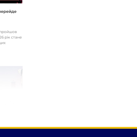
 перейде
І пройшов
26 рік стане
цих