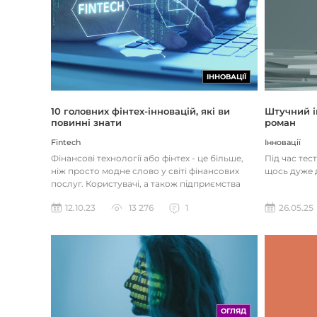
ІННОВАЦІЇ
Штучний і
10 головних фінтех-інновацій, які ви
роман
повинні знати
Інновації
Fintech
Під час тес
Фінансові технології або фінтех - це більше,
щось дуже д
ніж просто модне слово у світі фінансових
послуг. Користувачі, а також підприємства
наздоганяють тенденці...
26.05.25
12.10.23
13 276
1
ОГЛЯД