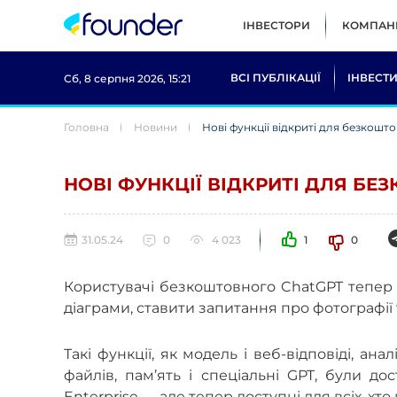
ІНВЕСТОРИ
КОМПАНІ
ВСІ ПУБЛІКАЦІЇ
ІНВЕСТИ
Сб, 8 серпня 2026, 15:21
Головна
Новини
Нові функції відкриті для безкошт
НОВІ ФУНКЦІЇ ВІДКРИТІ ДЛЯ БЕ
31.05.24
0
4 023
1
0
Користувачі безкоштовного ChatGPT тепер 
діаграми, ставити запитання про фотографії т
Такі функції, як модель і веб-відповіді, ан
файлів, пам’ять і спеціальні GPT, були д
Enterprise — але тепер доступні для всіх, хт