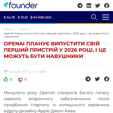
$ 44,76
€ 51,61
₿
64 958 USD
Головна
Новини
OpenAI планує випустити свій перший пристрій у 2026 році, і це можуть бути
навушники
OPENAI ПЛАНУЄ ВИПУСТИТИ СВІЙ
ПЕРШИЙ ПРИСТРІЙ У 2026 РОЦІ, І ЦЕ
МОЖУТЬ БУТИ НАВУШНИКИ
24.01.26
0
1 839
0
0
Минулого року OpenAI створила багато галасу
навколо апаратного забезпечення після
придбання стартапу io колишнього керівника
відділу дизайну Apple Джоні Айва.