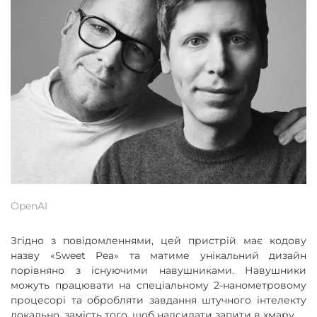
OpenAI
Згідно з повідомленнями, цей пристрій має кодову
назву «Sweet Pea» та матиме унікальний дизайн
порівняно з існуючими навушниками. Навушники
можуть працювати на спеціальному 2-нанометровому
процесорі та обробляти завдання штучного інтелекту
локально, замість того, щоб надсилати запити в хмару.