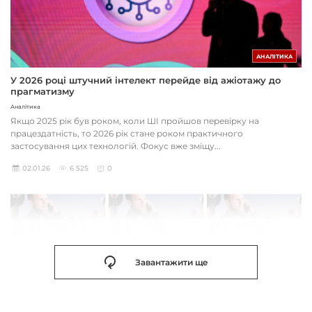
АНАЛІТИКА
У 2026 році штучний інтелект перейде від ажіотажу до
прагматизму
Аналітика
Якщо 2025 рік був роком, коли ШІ пройшов перевірку на
працездатність, то 2026 рік стане роком практичного
застосування цих технологій. Фокус вже зміщу...
02.01.26
6 525
0
Завантажити ще