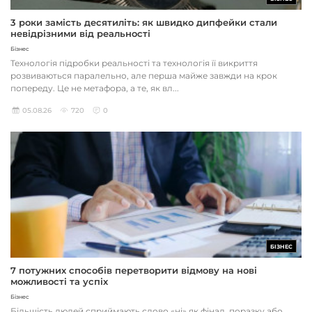
3 роки замість десятиліть: як швидко дипфейки стали
невідрізними від реальності
Бізнес
Технологія підробки реальності та технологія її викриття
розвиваються паралельно, але перша майже завжди на крок
попереду. Це не метафора, а те, як вл...
05.08.26
720
0
БІЗНЕС
7 потужних способів перетворити відмову на нові
можливості та успіх
Бізнес
Більшість людей сприймають слово «ні» як фінал, поразку або