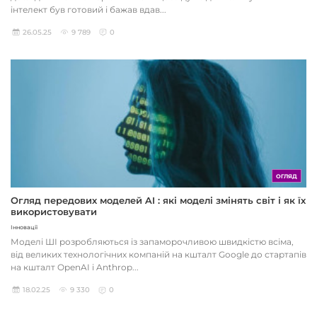
інтелект був готовий і бажав вдав...
26.05.25
9 789
0
ОГЛЯД
Огляд передових моделей AI : які моделі змінять світ і як їх
використовувати
Інновації
Моделі ШІ розробляються із запаморочливою швидкістю всіма,
від великих технологічних компаній на кшталт Google до стартапів
на кшталт OpenAI і Anthrop...
18.02.25
9 330
0