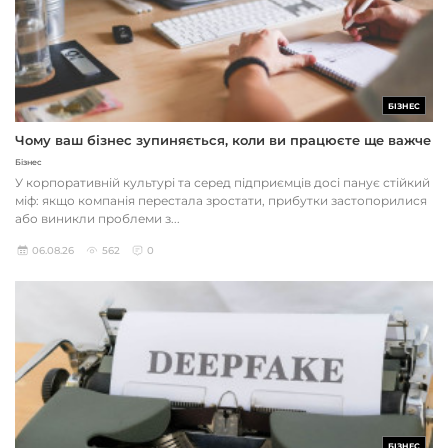
БІЗНЕС
Чому ваш бізнес зупиняється, коли ви працюєте ще важче
Бізнес
У корпоративній культурі та серед підприємців досі панує стійкий
міф: якщо компанія перестала зростати, прибутки застопорилися
або виникли проблеми з...
06.08.26
562
0
БІЗНЕС