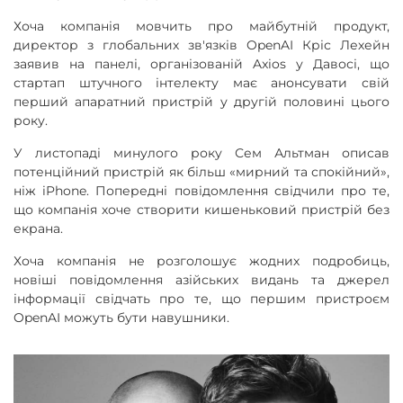
Хоча компанія мовчить про майбутній продукт,
директор з глобальних зв'язків OpenAI Кріс Лехейн
заявив на панелі, організованій Axios у Давосі, що
стартап штучного інтелекту має анонсувати свій
перший апаратний пристрій у другій половині цього
року.
У листопаді минулого року Сем Альтман описав
потенційний пристрій як більш «мирний та спокійний»,
ніж iPhone. Попередні повідомлення свідчили про те,
що компанія хоче створити кишеньковий пристрій без
екрана.
Хоча компанія не розголошує жодних подробиць,
новіші повідомлення азійських видань та джерел
інформації свідчать про те, що першим пристроєм
OpenAI можуть бути навушники.