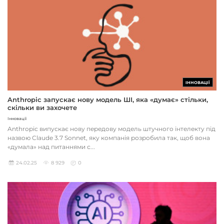
ІННОВАЦІЇ
Anthropic запускає нову модель ШІ, яка «думає» стільки,
скільки ви захочете
Інновації
Anthropic випускає нову передову модель штучного інтелекту під
назвою Claude 3.7 Sonnet, яку компанія розробила так, щоб вона
«думала» над питаннями с...
24.02.25
8 929
0