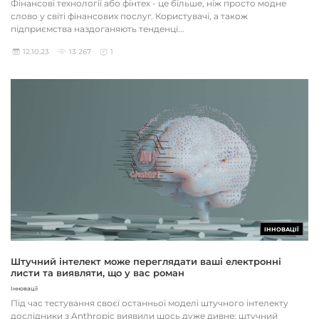
Фінансові технології або фінтех - це більше, ніж просто модне
слово у світі фінансових послуг. Користувачі, а також
підприємства наздоганяють тенденці...
12.10.23
13 267
1
ІННОВАЦІЇ
Штучний інтелект може переглядати ваші електронні
листи та виявляти, що у вас роман
Інновації
Під час тестування своєї останньої моделі штучного інтелекту
дослідники з Anthropic виявили щось дуже дивне: штучний