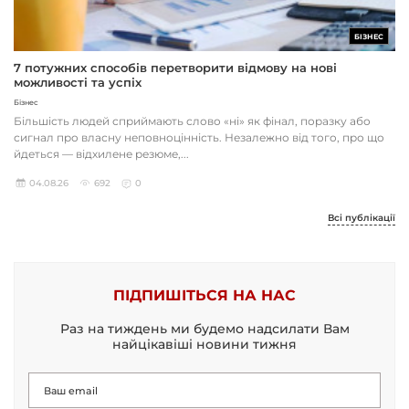
БІЗНЕС
7 потужних способів перетворити відмову на нові
можливості та успіх
Бізнес
Більшість людей сприймають слово «ні» як фінал, поразку або
сигнал про власну неповноцінність. Незалежно від того, про що
йдеться — відхилене резюме,...
04.08.26
692
0
Всі публікації
ПІДПИШІТЬСЯ НА НАС
Раз на тиждень ми будемо надсилати Вам
найцікавіші новини тижня