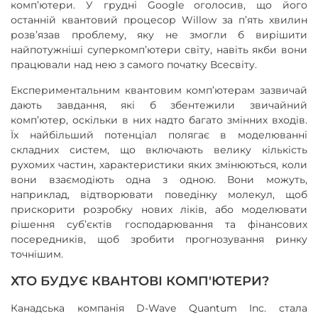
комп’ютери. У грудні Google оголосив, що його
останній квантовий процесор Willow за п’ять хвилин
розв’язав проблему, яку не змогли б вирішити
найпотужніші суперкомп’ютери світу, навіть якби вони
працювали над нею з самого початку Всесвіту.
Експериментальним квантовим комп’ютерам зазвичай
дають завдання, які б збентежили звичайний
комп’ютер, оскільки в них надто багато змінних входів.
Їх найбільший потенціал полягає в моделюванні
складних систем, що включають велику кількість
рухомих частин, характеристики яких змінюються, коли
вони взаємодіють одна з одною. Вони можуть,
наприклад, відтворювати поведінку молекул, щоб
прискорити розробку нових ліків, або моделювати
рішення суб’єктів господарювання та фінансових
посередників, щоб зробити прогнозування ринку
точнішим.
ХТО БУДУЄ КВАНТОВІ КОМП'ЮТЕРИ?
Канадська компанія D-Wave Quantum Inc. стала