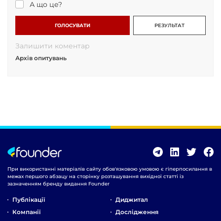
А що це?
ГОЛОСУВАТИ
РЕЗУЛЬТАТ
Залишити коментар
Архів опитувань
При використанні матеріалів сайту обов'язковою умовою є гіперпосилання в
межах першого абзацу на сторінку розташування вихідної статті із
зазначенням бренду видання Founder
Публікації
Диджитал
Компанії
Дослідження