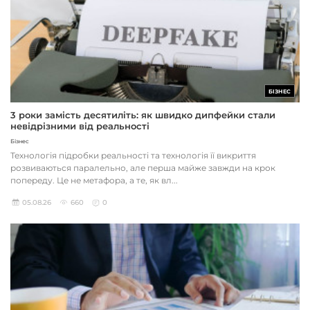
БІЗНЕС
3 роки замість десятиліть: як швидко дипфейки стали
невідрізними від реальності
Бізнес
Технологія підробки реальності та технологія її викриття
розвиваються паралельно, але перша майже завжди на крок
попереду. Це не метафора, а те, як вл...
05.08.26
660
0