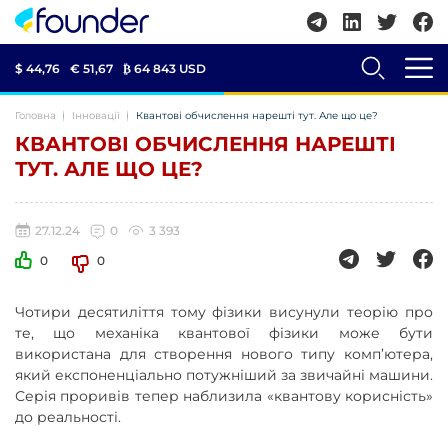
$ 44,76
€ 51,67
₿
64 843 USD
Головна
Інновації
Квантові обчислення нарешті тут. Але що це?
КВАНТОВІ ОБЧИСЛЕННЯ НАРЕШТІ
ТУТ. АЛЕ ЩО ЦЕ?
27.12.24
0
3 393
0
0
Чотири десятиліття тому фізики висунули теорію про
те, що механіка квантової фізики може бути
використана для створення нового типу комп’ютера,
який експоненціально потужніший за звичайні машини.
Серія проривів тепер наблизила «квантову корисність»
до реальності.