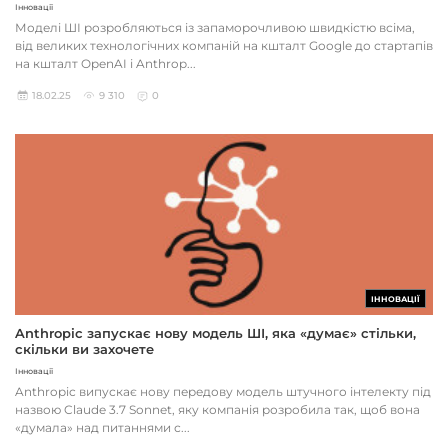
Інновації
Моделі ШІ розробляються із запаморочливою швидкістю всіма,
від великих технологічних компаній на кшталт Google до стартапів
на кшталт OpenAI і Anthrop...
18.02.25
9 310
0
ІННОВАЦІЇ
Anthropic запускає нову модель ШІ, яка «думає» стільки,
скільки ви захочете
Інновації
Anthropic випускає нову передову модель штучного інтелекту під
назвою Claude 3.7 Sonnet, яку компанія розробила так, щоб вона
«думала» над питаннями с...