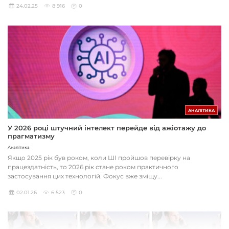
24.02.25
8 916
0
АНАЛІТИКА
У 2026 році штучний інтелект перейде від ажіотажу до
прагматизму
Аналітика
Якщо 2025 рік був роком, коли ШІ пройшов перевірку на
працездатність, то 2026 рік стане роком практичного
застосування цих технологій. Фокус вже зміщу...
02.01.26
6 523
0