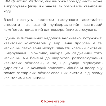
IBM Quantum Platform, яку широка громадськість може
випробувати (якщо ви знаєте, як розробити квантовий
код).
Вчені прагнуть протягом наступного десятиліття
створити так званий «універсальний» квантовий
комп’ютер, придатний для комерційних застосувань.
Одним із потенційних недоліків величезної потужності
квантових комп’ютерів у вирішенні проблем є те,
наскільки легко вони можуть зламати класичні системи
шифрування . Можливо, найкращим свідченням того,
наскільки ми близькі до широкого розповсюдження
квантових обчислень, є те, що уряди підписують
директиви , а компанії вливають мільйони доларів у
захист застарілих обчислювальних систем від злому
квантовими машинами.
0 Коментарів