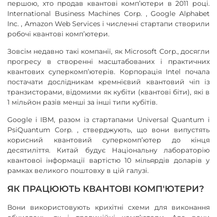
першою, хто продав квантові комп’ютери в 2011 році.
International Business Machines Corp. , Google Alphabet
Inc. , Amazon Web Services і численні стартапи створили
робочі квантові комп’ютери.
Зовсім недавно такі компанії, як Microsoft Corp., досягли
прогресу в створенні масштабованих і практичних
квантових суперкомп’ютерів. Корпорація Intel почала
постачати дослідникам кремнієвий квантовий чіп із
транзисторами, відомими як кубіти (квантові біти), які в
1 мільйон разів менші за інші типи кубітів.
Google і IBM, разом із стартапами Universal Quantum і
PsiQuantum Corp. , стверджують, що вони випустять
корисний квантовий суперкомп’ютер до кінця
десятиліття. Китай будує Національну лабораторію
квантової інформації вартістю 10 мільярдів доларів у
рамках великого поштовху в цій галузі.
ЯК ПРАЦЮЮТЬ КВАНТОВІ КОМП'ЮТЕРИ?
Вони використовують крихітні схеми для виконання