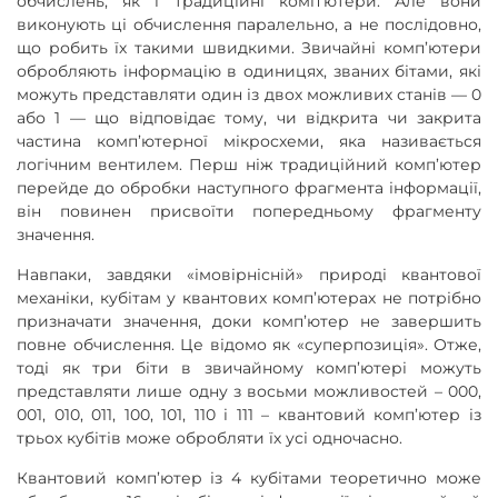
обчислень, як і традиційні комп’ютери. Але вони
виконують ці обчислення паралельно, а не послідовно,
що робить їх такими швидкими. Звичайні комп’ютери
обробляють інформацію в одиницях, званих бітами, які
можуть представляти один із двох можливих станів — 0
або 1 — що відповідає тому, чи відкрита чи закрита
частина комп’ютерної мікросхеми, яка називається
логічним вентилем. Перш ніж традиційний комп’ютер
перейде до обробки наступного фрагмента інформації,
він повинен присвоїти попередньому фрагменту
значення.
Навпаки, завдяки «імовірнісній» природі квантової
механіки, кубітам у квантових комп’ютерах не потрібно
призначати значення, доки комп’ютер не завершить
повне обчислення. Це відомо як «суперпозиція». Отже,
тоді як три біти в звичайному комп’ютері можуть
представляти лише одну з восьми можливостей – 000,
001, 010, 011, 100, 101, 110 і 111 – квантовий комп’ютер із
трьох кубітів може обробляти їх усі одночасно.
Квантовий комп’ютер із 4 кубітами теоретично може