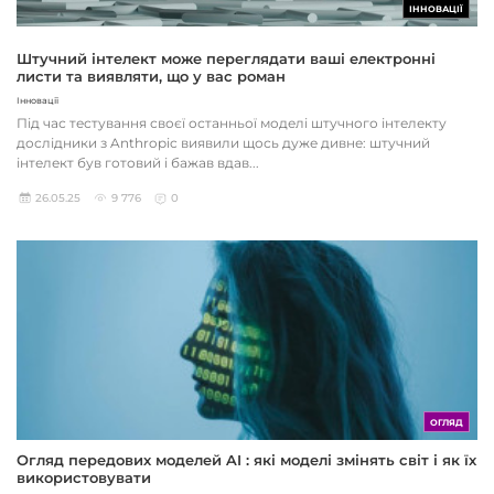
ІННОВАЦІЇ
Штучний інтелект може переглядати ваші електронні
листи та виявляти, що у вас роман
Інновації
Під час тестування своєї останньої моделі штучного інтелекту
дослідники з Anthropic виявили щось дуже дивне: штучний
інтелект був готовий і бажав вдав...
26.05.25
9 776
0
ОГЛЯД
Огляд передових моделей AI : які моделі змінять світ і як їх
використовувати