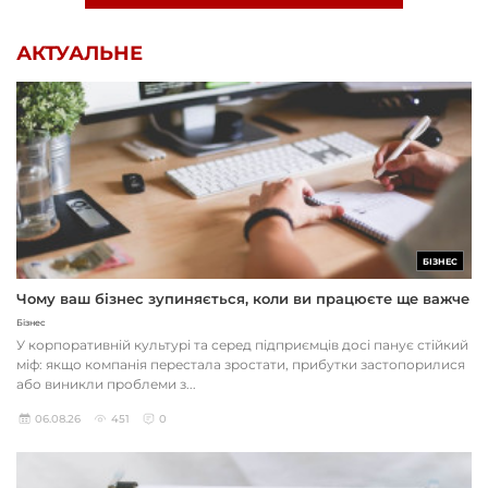
АКТУАЛЬНЕ
БІЗНЕС
Чому ваш бізнес зупиняється, коли ви працюєте ще важче
Бізнес
У корпоративній культурі та серед підприємців досі панує стійкий
міф: якщо компанія перестала зростати, прибутки застопорилися
або виникли проблеми з...
06.08.26
451
0