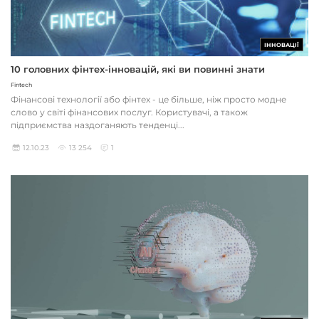
ІННОВАЦІЇ
10 головних фінтех-інновацій, які ви повинні знати
Fintech
Фінансові технології або фінтех - це більше, ніж просто модне
слово у світі фінансових послуг. Користувачі, а також
підприємства наздоганяють тенденці...
12.10.23
13 254
1