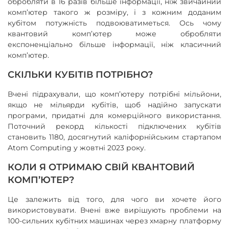
обробляти в 16 разів більше інформації, ніж звичайний
комп’ютер такого ж розміру, і з кожним доданим
кубітом потужність подвоюватиметься. Ось чому
квантовий комп’ютер може обробляти
експоненціально більше інформації, ніж класичний
комп’ютер.
СКІЛЬКИ КУБІТІВ ПОТРІБНО?
Вчені підрахували, що комп’ютеру потрібні мільйони,
якщо не мільярди кубітів, щоб надійно запускати
програми, придатні для комерційного використання.
Поточний рекорд кількості підключених кубітів
становить 1180, досягнутий каліфорнійським стартапом
Atom Computing у жовтні 2023 року.
КОЛИ Я ОТРИМАЮ СВІЙ КВАНТОВИЙ
КОМП’ЮТЕР?
Це залежить від того, для чого ви хочете його
використовувати. Вчені вже вирішують проблеми на
100-сильних кубітних машинах через хмарну платформу