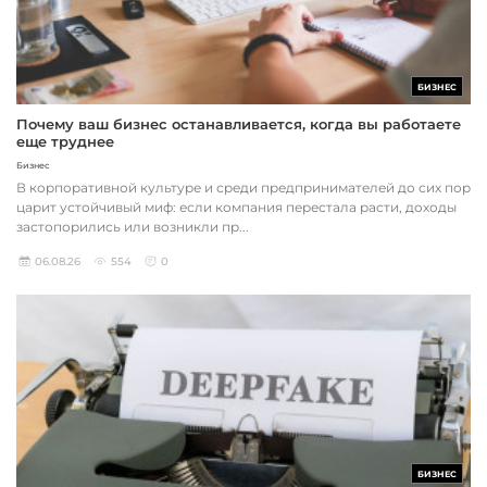
БИЗНЕС
Почему ваш бизнес останавливается, когда вы работаете
еще труднее
Бизнес
В корпоративной культуре и среди предпринимателей до сих пор
царит устойчивый миф: если компания перестала расти, доходы
застопорились или возникли пр...
06.08.26
554
0
БИЗНЕС