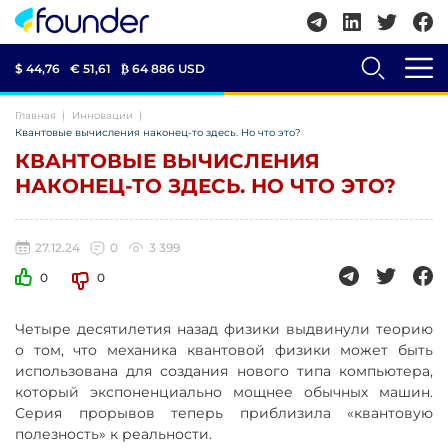
$ 44,76
€ 51,61
₿
64 886 USD
Главная
Инновации
Квантовые вычисления наконец-то здесь. Но что это?
КВАНТОВЫЕ ВЫЧИСЛЕНИЯ
НАКОНЕЦ-ТО ЗДЕСЬ. НО ЧТО ЭТО?
27.12.24
0
3 399
0
0
Четыре десятилетия назад физики выдвинули теорию
о том, что механика квантовой физики может быть
использована для создания нового типа компьютера,
который экспоненциально мощнее обычных машин.
Серия прорывов теперь приблизила «квантовую
полезность» к реальности.