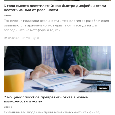
3 года вместо десятилетий: как быстро дипфейки стали
неотличимыми от реальности
Бизнес
Технология подделки реальности и технология ее разоблачения
развиваются параллельно, но первая почти всегда на шаг
впереди. Это не метафора, а то, как...
05.08.26
712
0
БИЗНЕС
7 мощных способов превратить отказ в новые
возможности и успех
Бизнес
Большинство людей воспринимают слово «нет» как финал,