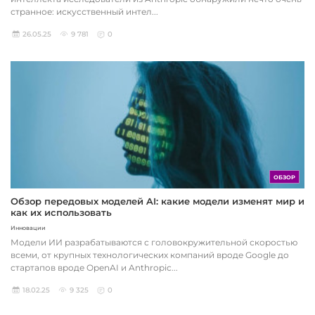
странное: искусственный интел...
26.05.25
9 781
0
ОБЗОР
Обзор передовых моделей AI: какие модели изменят мир и
как их использовать
Инновации
Модели ИИ разрабатываются с головокружительной скоростью
всеми, от крупных технологических компаний вроде Google до
стартапов вроде OpenAI и Anthropic...
18.02.25
9 325
0