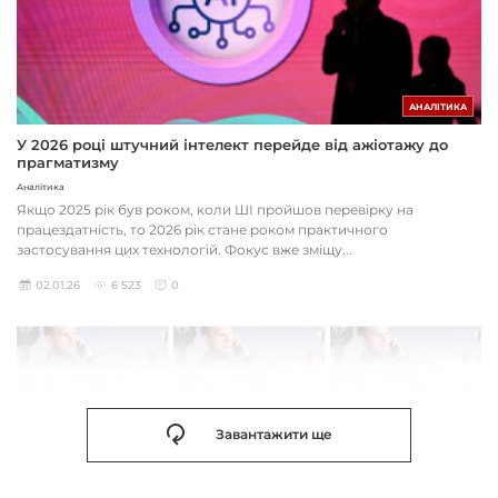
АНАЛІТИКА
У 2026 році штучний інтелект перейде від ажіотажу до
прагматизму
Аналітика
Якщо 2025 рік був роком, коли ШІ пройшов перевірку на
працездатність, то 2026 рік стане роком практичного
застосування цих технологій. Фокус вже зміщу...
02.01.26
6 523
0
Завантажити ще