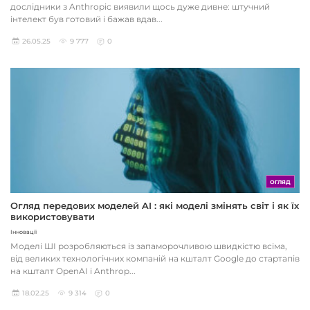
дослідники з Anthropic виявили щось дуже дивне: штучний
інтелект був готовий і бажав вдав...
26.05.25
9 777
0
ОГЛЯД
Огляд передових моделей AI : які моделі змінять світ і як їх
використовувати
Інновації
Моделі ШІ розробляються із запаморочливою швидкістю всіма,
від великих технологічних компаній на кшталт Google до стартапів
на кшталт OpenAI і Anthrop...
18.02.25
9 314
0