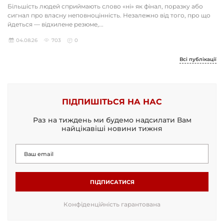
Більшість людей сприймають слово «ні» як фінал, поразку або
сигнал про власну неповноцінність. Незалежно від того, про що
йдеться — відхилене резюме,...
04.08.26
703
0
Всі публікації
ПІДПИШІТЬСЯ НА НАС
Раз на тиждень ми будемо надсилати Вам
найцікавіші новини тижня
ПІДПИСАТИСЯ
Конфіденційність гарантована