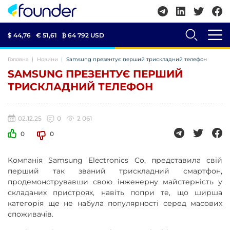
$ 44,76
€ 51,61
₿
64 792 USD
Головна
Новини
Samsung презентує перший трискладний телефон
SAMSUNG ПРЕЗЕНТУЄ ПЕРШИЙ
ТРИСКЛАДНИЙ ТЕЛЕФОН
02.12.25
0
2 061
0
0
Компанія Samsung Electronics Co. представила свій
перший так званий трискладний смартфон,
продемонструвавши свою інженерну майстерність у
складаних пристроях, навіть попри те, що ширша
категорія ще не набула популярності серед масових
споживачів.