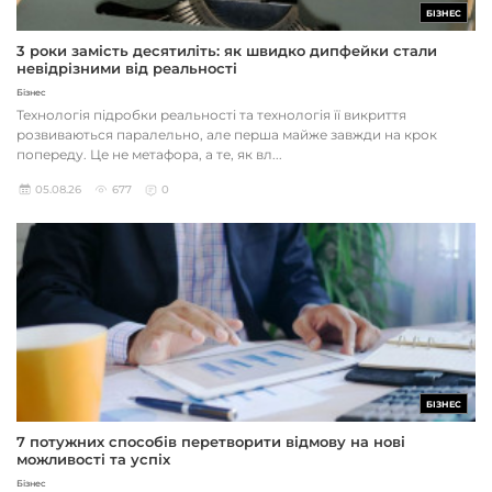
БІЗНЕС
3 роки замість десятиліть: як швидко дипфейки стали
невідрізними від реальності
Бізнес
Технологія підробки реальності та технологія її викриття
розвиваються паралельно, але перша майже завжди на крок
попереду. Це не метафора, а те, як вл...
05.08.26
677
0
БІЗНЕС
7 потужних способів перетворити відмову на нові
можливості та успіх
Бізнес