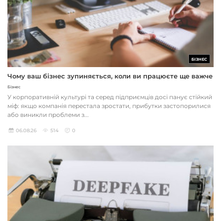
БІЗНЕС
Чому ваш бізнес зупиняється, коли ви працюєте ще важче
Бізнес
У корпоративній культурі та серед підприємців досі панує стійкий
міф: якщо компанія перестала зростати, прибутки застопорилися
або виникли проблеми з...
06.08.26
514
0