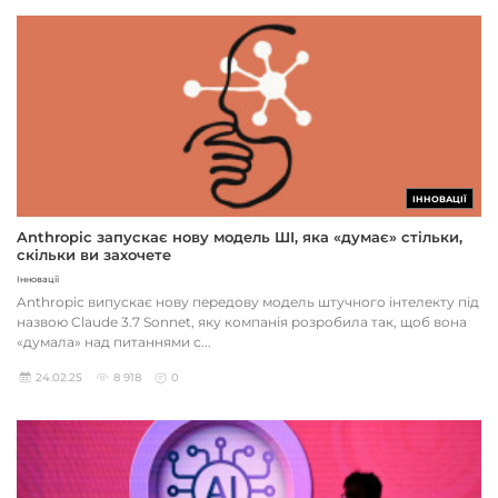
ІННОВАЦІЇ
Anthropic запускає нову модель ШІ, яка «думає» стільки,
скільки ви захочете
Інновації
Anthropic випускає нову передову модель штучного інтелекту під
назвою Claude 3.7 Sonnet, яку компанія розробила так, щоб вона
«думала» над питаннями с...
24.02.25
8 918
0