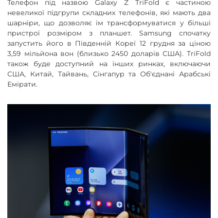
Телефон під назвою Galaxy Z TriFold є частиною
невеликої підгрупи складних телефонів, які мають два
шарніри, що дозволяє їм трансформуватися у більші
пристрої розміром з планшет. Samsung спочатку
запустить його в Південній Кореї 12 грудня за ціною
3,59 мільйона вон (близько 2450 доларів США). TriFold
також буде доступний на інших ринках, включаючи
США, Китай, Тайвань, Сінгапур та Об'єднані Арабські
Емірати.