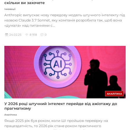
скільки ви захочете
Інновації
Anthropic випускає нову передову модель штучного інтелекту під
назвою Claude 3.7 Sonnet, яку компанія розробила так, щоб вона
«думала» над питаннями с...
24.02.25
8 918
0
АНАЛІТИКА
У 2026 році штучний інтелект перейде від ажіотажу до
прагматизму
Аналітика
Якщо 2025 рік був роком, коли ШІ пройшов перевірку на
працездатність, то 2026 рік стане роком практичного