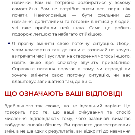
навички. Вам не потрібно розбиратися у всьому
самостійно. Вам не потрібно знати все, перш ніж
почати. ​​Найголовніше — бути схильним до
навчання, допитливим та готовим вчитися у людей,
які вже пройшли цей шлях. Саме це робить
подорож легшою та набагато стійкішою.
Я прагну змінити свою поточну ситуацію. Люди,
яким комфортно там, де вони є, зазвичай не хочуть
витрачати час і зусилля на створення чогось іншого,
навіть якщо ідея спочатку звучить привабливо.
Справжнє питання полягає в тому, чи справді ви
хочете змінити свою поточну ситуацію, чи вас
влаштовує залишатися там, де ви є.
ЩО ОЗНАЧАЮТЬ ВАШІ ВІДПОВІДІ
Здебільшого так, схоже, що це ідеальний варіант. Це
говорить про те, що ваші очікування та спосіб
мислення відповідають тому, чого зазвичай вимагає
побудова онлайн-бізнесу. Ви прагнете довгострокових
змін, а не швидких результатів, ви відкриті до навчання