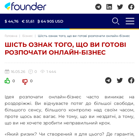
$ 44,76
€ 51,61
₿
64 905 USD
Головна
Бізнес
Шість ознак того, що ви готові розпочати онлайн-бізнес
ШІСТЬ ОЗНАК ТОГО, ЩО ВИ ГОТОВІ
РОЗПОЧАТИ ОНЛАЙН-БІЗНЕС
16.05.26
0
1 444
0
0
Ідея розпочати онлайн-бізнес часто виникає на
роздоріжжі. Ви відчуваєте потяг до більшої свободи,
більшого сенсу, більшого контролю над своїм часом,
проте щось вас вагає. Не тому, що ви нездатні, а тому,
що ви не хочете зробити неправильний крок.
«Який ризик? Чи створений я для цього? Де гарантія,