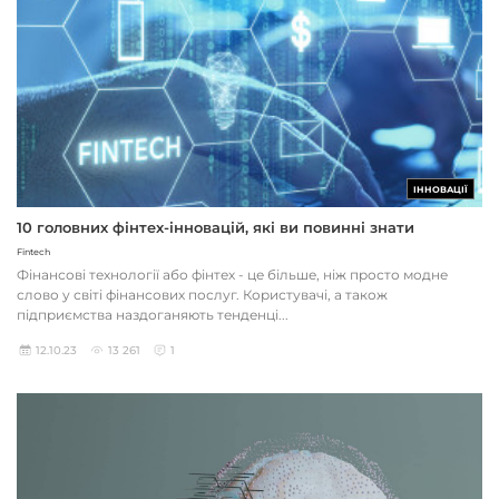
ІННОВАЦІЇ
10 головних фінтех-інновацій, які ви повинні знати
Fintech
Фінансові технології або фінтех - це більше, ніж просто модне
слово у світі фінансових послуг. Користувачі, а також
підприємства наздоганяють тенденці...
12.10.23
13 261
1