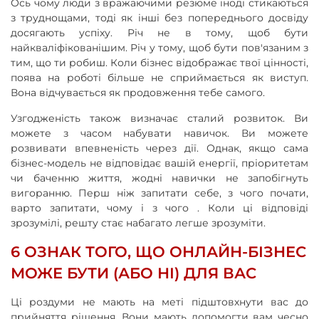
Ось чому люди з вражаючими резюме іноді стикаються
з труднощами, тоді як інші без попереднього досвіду
досягають успіху. Річ не в тому, щоб бути
найкваліфікованішим. Річ у тому, щоб бути пов'язаним з
тим, що ти робиш. Коли бізнес відображає твої цінності,
поява на роботі більше не сприймається як виступ.
Вона відчувається як продовження тебе самого.
Узгодженість також визначає сталий розвиток. Ви
можете з часом набувати навичок. Ви можете
розвивати впевненість через дії. Однак, якщо сама
бізнес-модель не відповідає вашій енергії, пріоритетам
чи баченню життя, жодні навички не запобігнуть
вигоранню. Перш ніж запитати себе, з чого почати,
варто запитати, чому і з чого . Коли ці відповіді
зрозумілі, решту стає набагато легше зрозуміти.
6 ОЗНАК ТОГО, ЩО ОНЛАЙН-БІЗНЕС
МОЖЕ БУТИ (АБО НІ) ДЛЯ ВАС
Ці роздуми не мають на меті підштовхнути вас до
прийняття рішення. Вони мають допомогти вам чесно