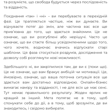
та розумієте, що свобода будується через послідовність
та відданість.
Поєднання «так» і «ні» – ви перебуваєте в перехідній
фазі. Це трапляється частіше, ніж ви думаєте. Ви
відчуваєте потяг до змін, але частина вас все ще
прив’язана до того, що здається знайомим. Це не
означає, що ви розгублені або нерішучі. Часто це
означає, що ви стаєте більш усвідомленими щодо того,
чого хочете, водночас вчачись відпускати старі
шаблони. Ця фаза стосується роздумів, дослідження та
дозволу собі розглянути нові можливості.
Здебільшого ні, ви закріпилися там, де ви є (поки що).
Це не означає, що вам бракує амбіцій чи мотивації. Це,
ймовірно, означає, що ваша поточна ситуація все ще
здається вам достатньо відповідною. Онлайн-бізнес
вимагає наміру та відданості, і не для всіх це має сенс.
Тут немає правильного результату. Жоден ярлик не
кращий за інший. Мета полягає не в тому, щоб
спонукати себе до дії, а в тому, щоб зрозуміти, де ви
знаходитесь, і свідомо вибирати.