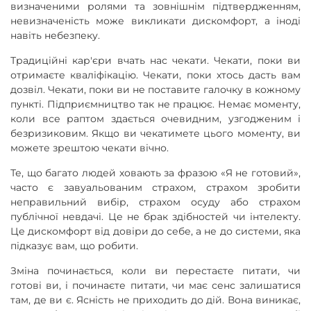
визначеними ролями та зовнішнім підтвердженням,
невизначеність може викликати дискомфорт, а іноді
навіть небезпеку.
Традиційні кар'єри вчать нас чекати. Чекати, поки ви
отримаєте кваліфікацію. Чекати, поки хтось дасть вам
дозвіл. Чекати, поки ви не поставите галочку в кожному
пункті. Підприємництво так не працює. Немає моменту,
коли все раптом здається очевидним, узгодженим і
безризиковим. Якщо ви чекатимете цього моменту, ви
можете зрештою чекати вічно.
Те, що багато людей ховають за фразою «Я не готовий»,
часто є завуальованим страхом, страхом зробити
неправильний вибір, страхом осуду або страхом
публічної невдачі. Це не брак здібностей чи інтелекту.
Це дискомфорт від довіри до себе, а не до системи, яка
підказує вам, що робити.
Зміна починається, коли ви перестаєте питати, чи
готові ви, і починаєте питати, чи має сенс залишатися
там, де ви є. Ясність не приходить до дій. Вона виникає,