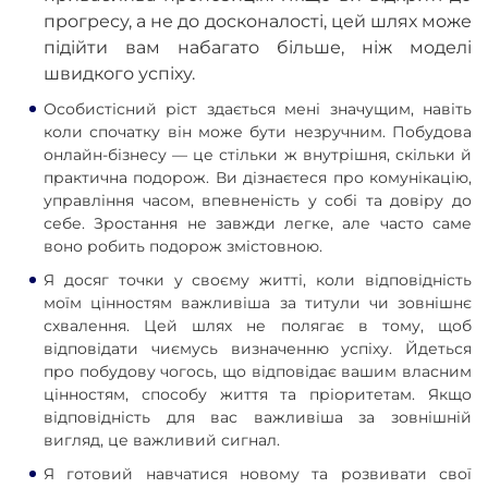
прогресу, а не до досконалості, цей шлях може
підійти вам набагато більше, ніж моделі
швидкого успіху.
Особистісний ріст здається мені значущим, навіть
коли спочатку він може бути незручним. Побудова
онлайн-бізнесу — це стільки ж внутрішня, скільки й
практична подорож. Ви дізнаєтеся про комунікацію,
управління часом, впевненість у собі та довіру до
себе. Зростання не завжди легке, але часто саме
воно робить подорож змістовною.
Я досяг точки у своєму житті, коли відповідність
моїм цінностям важливіша за титули чи зовнішнє
схвалення. Цей шлях не полягає в тому, щоб
відповідати чиємусь визначенню успіху. Йдеться
про побудову чогось, що відповідає вашим власним
цінностям, способу життя та пріоритетам. Якщо
відповідність для вас важливіша за зовнішній
вигляд, це важливий сигнал.
Я готовий навчатися новому та розвивати свої