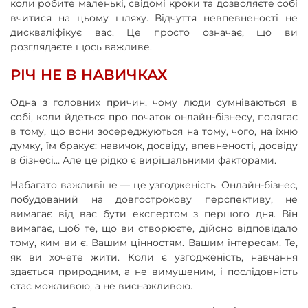
коли робите маленькі, свідомі кроки та дозволяєте собі
вчитися на цьому шляху. Відчуття невпевненості не
дискваліфікує вас. Це просто означає, що ви
розглядаєте щось важливе.
РІЧ НЕ В НАВИЧКАХ
Одна з головних причин, чому люди сумніваються в
собі, коли йдеться про початок онлайн-бізнесу, полягає
в тому, що вони зосереджуються на тому, чого, на їхню
думку, їм бракує: навичок, досвіду, впевненості, досвіду
в бізнесі… Але це рідко є вирішальними факторами.
Набагато важливіше — це узгодженість. Онлайн-бізнес,
побудований на довгострокову перспективу, не
вимагає від вас бути експертом з першого дня. Він
вимагає, щоб те, що ви створюєте, дійсно відповідало
тому, ким ви є. Вашим цінностям. Вашим інтересам. Те,
як ви хочете жити. Коли є узгодженість, навчання
здається природним, а не вимушеним, і послідовність
стає можливою, а не виснажливою.