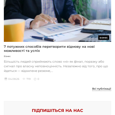
БІЗНЕС
7 потужних способів перетворити відмову на нові
можливості та успіх
Бізнес
Більшість людей сприймають слово «ні» як фінал, поразку або
сигнал про власну неповноцінність. Незалежно від того, про що
йдеться — відхилене резюме,...
04.08.26
719
0
Всі публікації
ПІДПИШІТЬСЯ НА НАС