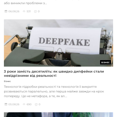
або виникли проблеми з...
06.08.26
531
0
БІЗНЕС
3 роки замість десятиліть: як швидко дипфейки стали
невідрізними від реальності
Бізнес
Технологія підробки реальності та технологія її викриття
розвиваються паралельно, але перша майже завжди на крок
попереду. Це не метафора, а те, як вл...
05.08.26
690
0