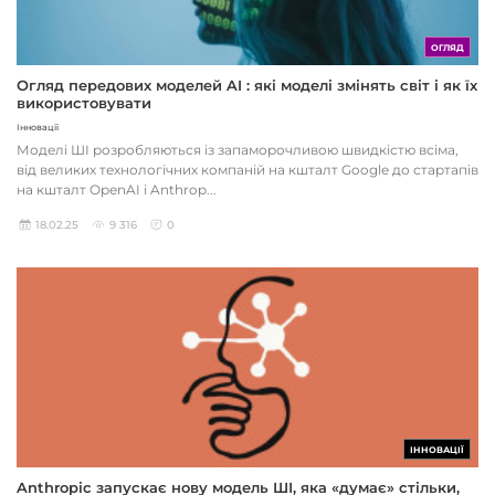
ОГЛЯД
Огляд передових моделей AI : які моделі змінять світ і як їх
використовувати
Інновації
Моделі ШІ розробляються із запаморочливою швидкістю всіма,
від великих технологічних компаній на кшталт Google до стартапів
на кшталт OpenAI і Anthrop...
18.02.25
9 316
0
ІННОВАЦІЇ
Anthropic запускає нову модель ШІ, яка «думає» стільки,