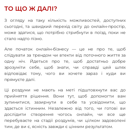
ТО ЩО Ж ДАЛІ?
З огляду на таку кількість можливостей, доступних
сьогодні, та швидкий перехід світу до онлайн-простір,
може здатися, що потрібно стрибнути в поїзд, поки не
стало надто пізно.
Але початок онлайн-бізнесу — це не про те, щоб
слідувати за трендом чи втекти від поточного життя за
одну ніч. Йдеться про те, щоб достатньо добре
зрозуміти себе, щоб знати, чи справді цей шлях
відповідає тому, чого ви хочете зараз і куди ви
прямуєте далі.
Ці роздуми не мають на меті підштовхнути вас до
прийняття рішення. Вони тут, щоб допомогти вам
зупинитися, зазирнути в себе та усвідомити, що
здається істинним. Незалежно від того, чи готові ви
дослідити створення чогось онлайн, чи все ще
перебуваєте на стадії роздумів, чи цілком задоволені
тим, де ви є, ясність завжди є цінним результатом.