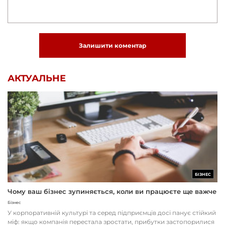
Залишити коментар
АКТУАЛЬНЕ
БІЗНЕС
Чому ваш бізнес зупиняється, коли ви працюєте ще важче
Бізнес
У корпоративній культурі та серед підприємців досі панує стійкий
міф: якщо компанія перестала зростати, прибутки застопорилися