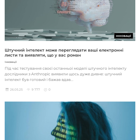
ІННОВАЦІЇ
Штучний інтелект може переглядати ваші електронні
листи та виявляти, що у вас роман
Інновації
Під час тестування своєї останньої моделі штучного інтелекту
дослідники з Anthropic виявили щось дуже дивне: штучний
інтелект був готовий і бажав вдав...
26.05.25
9 777
0