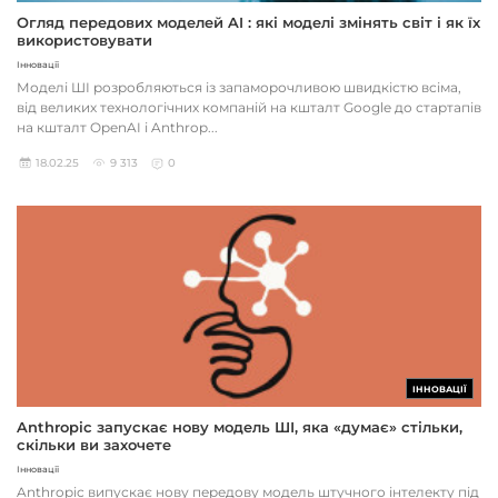
Огляд передових моделей AI : які моделі змінять світ і як їх
використовувати
Інновації
Моделі ШІ розробляються із запаморочливою швидкістю всіма,
від великих технологічних компаній на кшталт Google до стартапів
на кшталт OpenAI і Anthrop...
18.02.25
9 313
0
ІННОВАЦІЇ
Anthropic запускає нову модель ШІ, яка «думає» стільки,
скільки ви захочете
Інновації
Anthropic випускає нову передову модель штучного інтелекту під