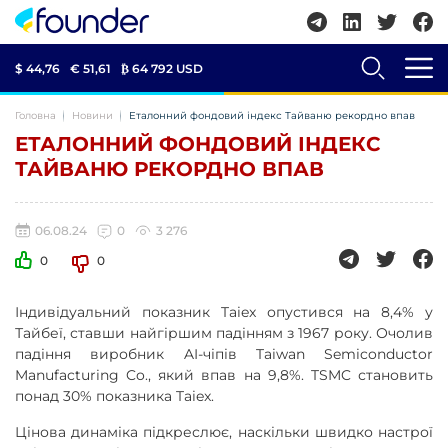
$ 44,76
€ 51,61
₿
64 792 USD
Головна
Новини
Еталонний фондовий індекс Тайваню рекордно впав
ЕТАЛОННИЙ ФОНДОВИЙ ІНДЕКС
ТАЙВАНЮ РЕКОРДНО ВПАВ
06.08.24
0
3 276
0
0
Індивідуальний показник Taiex опустився на 8,4% у
Тайбеї, ставши найгіршим падінням з 1967 року. Очолив
падіння виробник AI-чіпів Taiwan Semiconductor
Manufacturing Co., який впав на 9,8%. TSMC становить
понад 30% показника Taiex.
Цінова динаміка підкреслює, наскільки швидко настрої