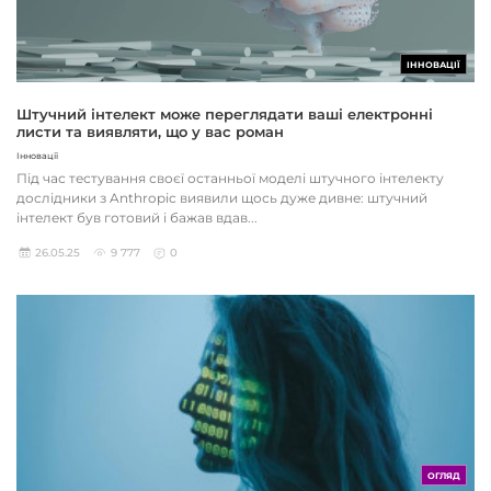
ІННОВАЦІЇ
Штучний інтелект може переглядати ваші електронні
листи та виявляти, що у вас роман
Інновації
Під час тестування своєї останньої моделі штучного інтелекту
дослідники з Anthropic виявили щось дуже дивне: штучний
інтелект був готовий і бажав вдав...
26.05.25
9 777
0
ОГЛЯД