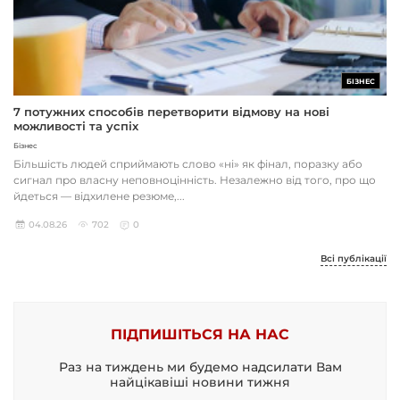
БІЗНЕС
7 потужних способів перетворити відмову на нові
можливості та успіх
Бізнес
Більшість людей сприймають слово «ні» як фінал, поразку або
сигнал про власну неповноцінність. Незалежно від того, про що
йдеться — відхилене резюме,...
04.08.26
702
0
Всі публікації
ПІДПИШІТЬСЯ НА НАС
Раз на тиждень ми будемо надсилати Вам
найцікавіші новини тижня