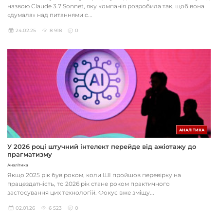
назвою Claude 3.7 Sonnet, яку компанія розробила так, щоб вона
«думала» над питаннями с...
24.02.25
8 918
0
АНАЛІТИКА
У 2026 році штучний інтелект перейде від ажіотажу до
прагматизму
Аналітика
Якщо 2025 рік був роком, коли ШІ пройшов перевірку на
працездатність, то 2026 рік стане роком практичного
застосування цих технологій. Фокус вже зміщу...
02.01.26
6 523
0