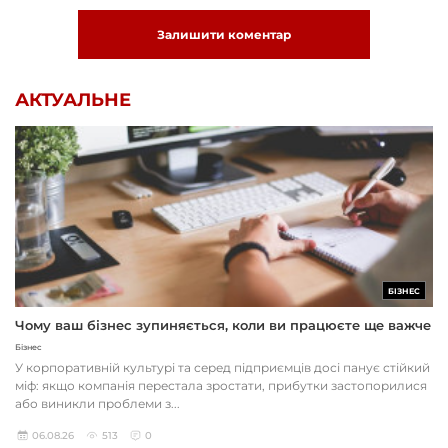
Залишити коментар
АКТУАЛЬНЕ
БІЗНЕС
Чому ваш бізнес зупиняється, коли ви працюєте ще важче
Бізнес
У корпоративній культурі та серед підприємців досі панує стійкий
міф: якщо компанія перестала зростати, прибутки застопорилися
або виникли проблеми з...
06.08.26
513
0