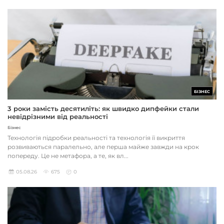
БІЗНЕС
3 роки замість десятиліть: як швидко дипфейки стали
невідрізними від реальності
Бізнес
Технологія підробки реальності та технологія її викриття
розвиваються паралельно, але перша майже завжди на крок
попереду. Це не метафора, а те, як вл...
05.08.26
675
0