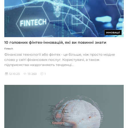
ІННОВАЦІЇ
10 головних фінтех-інновацій, які ви повинні знати
Fintech
Фінансові технології або фінтех - це більше, ніж просто модне
слово у світі фінансових послуг. Користувачі, а також
підприємства наздоганяють тенденці...
12.10.23
13 260
1