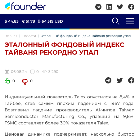
$ 44,83
€ 51,78
₿
64 519 USD
Главная
Новости
Эталонный фондовый индекс Тайваня рекордно упал
ЭТАЛОННЫЙ ФОНДОВЫЙ ИНДЕКС
ТАЙВАНЯ РЕКОРДНО УПАЛ
06.08.24
0
3 290
0
0
Индивидуальный показатель Taiex опустился на 8,4% в
Тайбэе, став самым плохим падением с 1967 года.
Возглавил падение производитель AI-чипов Taiwan
Semiconductor Manufacturing Co., упавший на 9,8%.
TSMC составляет более 30% показателя Taiex.
Ценовая динамика подчеркивает, насколько быстро