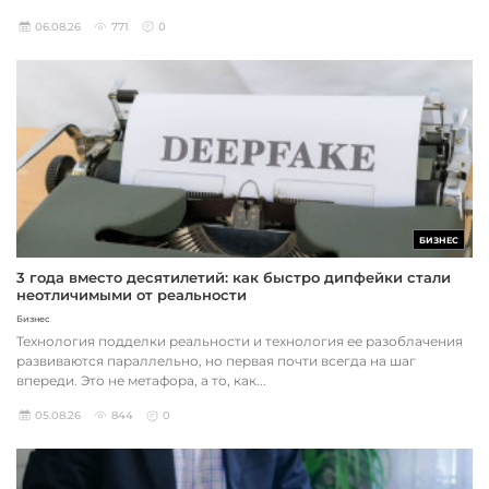
06.08.26
771
0
БИЗНЕС
3 года вместо десятилетий: как быстро дипфейки стали
неотличимыми от реальности
Бизнес
Технология подделки реальности и технология ее разоблачения
развиваются параллельно, но первая почти всегда на шаг
впереди. Это не метафора, а то, как...
05.08.26
844
0