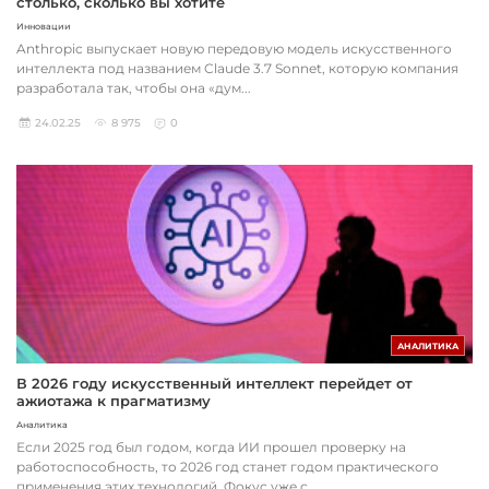
столько, сколько вы хотите
Инновации
Anthropic выпускает новую передовую модель искусственного
интеллекта под названием Claude 3.7 Sonnet, которую компания
разработала так, чтобы она «дум...
24.02.25
8 975
0
АНАЛИТИКА
В 2026 году искусственный интеллект перейдет от
ажиотажа к прагматизму
Аналитика
Если 2025 год был годом, когда ИИ прошел проверку на
работоспособность, то 2026 год станет годом практического
применения этих технологий. Фокус уже с...