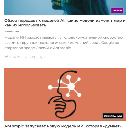
ОБЗОР
Обзор передовых моделей AI: какие модели изменят мир и
как их использовать
Инновации
Модели ИИ разрабатываются с головокружительной скоростью
всеми, от крупных технологических компаний вроде Google до
стартапов вроде OpenAI и Anthropic...
18.02.25
9 393
0
ИННОВАЦИИ
Anthropic запускает новую модель ИИ, которая «думает»