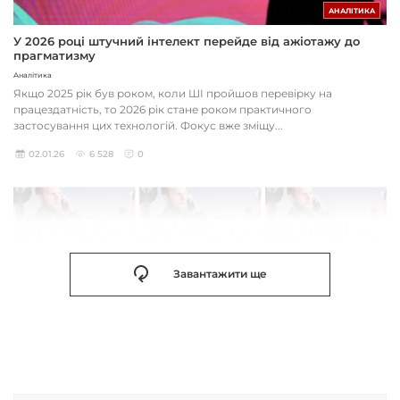
АНАЛІТИКА
У 2026 році штучний інтелект перейде від ажіотажу до
прагматизму
Аналітика
Якщо 2025 рік був роком, коли ШІ пройшов перевірку на
працездатність, то 2026 рік стане роком практичного
застосування цих технологій. Фокус вже зміщу...
02.01.26
6 528
0
Завантажити ще