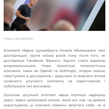
Марк Цукерберг
Компанія Марка Цукерберга почала обмежувати свої
дослідницькі групи кілька років тому після того, як
дослідниця Facebook Френсіс Хауген стала відомою
викривальницею. Нове покоління технологічних
компаній, таких як OpenAI та Anthropic, згодом значно
інвестувало в дослідників і доручало їм вивчати вплив
сучасного штучного інтелекту на користувачів і
публікувати їхні висновки.
Оскільки штучний інтелект зараз отримує надмірну
увагу через шкідливий вплив, який він має на деяких
користувачів, ці компанії повинні запитати себе, чи в