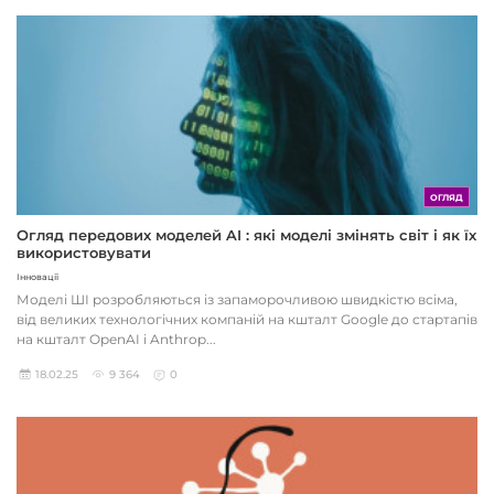
ОГЛЯД
Огляд передових моделей AI : які моделі змінять світ і як їх
використовувати
Інновації
Моделі ШІ розробляються із запаморочливою швидкістю всіма,
від великих технологічних компаній на кшталт Google до стартапів
на кшталт OpenAI і Anthrop...
18.02.25
9 364
0