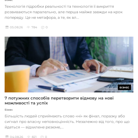
Бізнес
Технологія підробки реальності та технологія її викриття
розвиваються паралельно, але перша майже завжди на крок
попереду. Це не метафора, а те, як вл...
05.08.26
784
0
БІЗНЕС
7 потужних способів перетворити відмову на нові
можливості та успіх
Бізнес
Більшість людей сприймають слово «ні» як фінал, поразку або
сигнал про власну неповноцінність. Незалежно від того, про що
йдеться — відхилене резюме,...
04.08.26
821
0