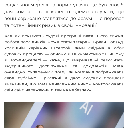
соціальної мережі на користувачів. Це був спосіб
для компанії та її колег продемонструвати, що
вони серйозно ставляться до розуміння переваг
та потенційних ризиків своїх інновацій.
Але, як показують судові програші Meta цього тижня,
робота дослідників може стати тягарем. Браян Боланд,
колишній керівник Facebook, який свідчив в обох
судових процесах — одному в Нью-Мексико та іншому
в Лос-Анджелесі — каже, що викривальні результати
внутрішнього дослідження та документів Meta,
очевидно, суперечили тому, як компанія зображувала
себе публічно. Присяжні в двох судових процесах
визначили, що Meta неналежним чином контролювала
свій сайт, наражаючи дітей на небезпеку.