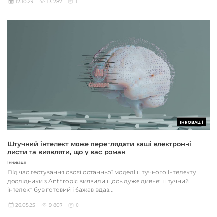
12.10.23
13 287
1
ІННОВАЦІЇ
Штучний інтелект може переглядати ваші електронні
листи та виявляти, що у вас роман
Інновації
Під час тестування своєї останньої моделі штучного інтелекту
дослідники з Anthropic виявили щось дуже дивне: штучний
інтелект був готовий і бажав вдав...
26.05.25
9 807
0