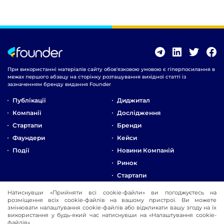
При використанні матеріалів сайту обов'язковою умовою є гіперпосилання в
межах першого абзацу на сторінку розташування вихідної статті із
зазначенням бренду видання Founder
Публікації
Диджитал
Компанії
Дослідження
Стартапи
Бренди
Фаундери
Кейси
Події
Новини Компаній
Ринок
Стартапи
Натиснувши «Прийняти всі cookie-файли» ви погоджуєтесь на
Про Компанію
розміщення всіх cookie-файлів на вашому пристрої. Ви можете
Реклама
змінювати налаштування cookie-файлів або відкликати вашу згоду на їх
використання у будь-який час натиснувши на «Налаштування cookie-
Контакти
файлів».