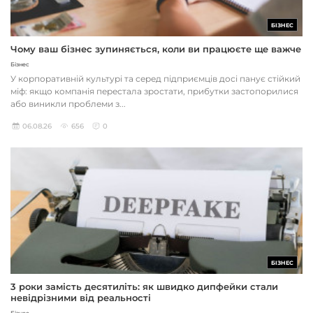
БІЗНЕС
Чому ваш бізнес зупиняється, коли ви працюєте ще важче
Бізнес
У корпоративній культурі та серед підприємців досі панує стійкий
міф: якщо компанія перестала зростати, прибутки застопорилися
або виникли проблеми з...
06.08.26
656
0
БІЗНЕС
3 роки замість десятиліть: як швидко дипфейки стали
невідрізними від реальності