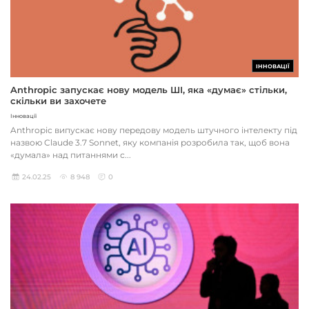
ІННОВАЦІЇ
Anthropic запускає нову модель ШІ, яка «думає» стільки,
скільки ви захочете
Інновації
Anthropic випускає нову передову модель штучного інтелекту під
назвою Claude 3.7 Sonnet, яку компанія розробила так, щоб вона
«думала» над питаннями с...
24.02.25
8 948
0