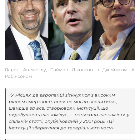
Дарон Ацемоглу, Саймон Джонсон з Джеймсом А.
Робінсоном
«У місцях, де європейці зіткнулися з високим
рівнем смертності, вони не могли оселитися і,
швидше за все, створювали інституції, що
видобувають економіку», — написали економісти у
спільній статті, опублікованій у 2001 році. «Ці
інституції збереглися до теперішнього часу».