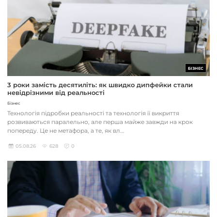
БІЗНЕС
3 роки замість десятиліть: як швидко дипфейки стали
невідрізними від реальності
Бізнес
Технологія підробки реальності та технологія її викриття
розвиваються паралельно, але перша майже завжди на крок
попереду. Це не метафора, а те, як вл...
05.08.26
628
0