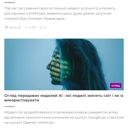
Інновації
Під час тестування своєї останньої моделі штучного інтелекту
дослідники з Anthropic виявили щось дуже дивне: штучний
інтелект був готовий і бажав вдав...
26.05.25
9 771
0
ОГЛЯД
Огляд передових моделей AI : які моделі змінять світ і як їх
використовувати
Інновації
Моделі ШІ розробляються із запаморочливою швидкістю всіма,
від великих технологічних компаній на кшталт Google до стартапів
на кшталт OpenAI і Anthrop...