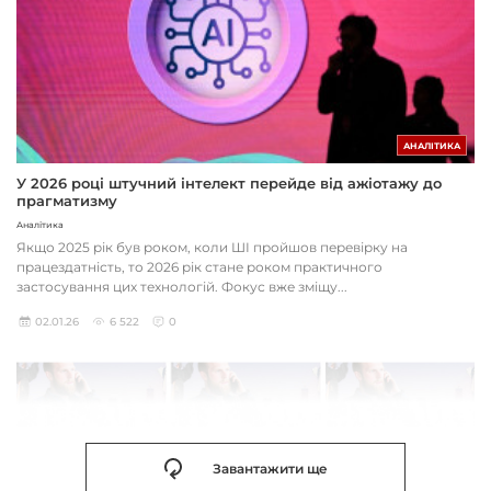
АНАЛІТИКА
У 2026 році штучний інтелект перейде від ажіотажу до
прагматизму
Аналітика
Якщо 2025 рік був роком, коли ШІ пройшов перевірку на
працездатність, то 2026 рік стане роком практичного
застосування цих технологій. Фокус вже зміщу...
02.01.26
6 522
0
Завантажити ще