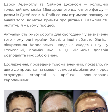
Дарон Ацемоглу та Саймон Джонсон — колишній
головний економіст Міжнародного валютного фонду —
разом із Джеймсом А. Робінсоном отримали похвалу за
аналіз того, як може прийти процвітання, і важливість
інституцій у цьому процесі.
Актуальність їхньої роботи для сьогодення у визначенні
того, чому одні країни багаті, а інші набагато бідніші,
підкреслила Королівська шведська академія наук у
Стокгольмі, премію якої в 1,1 мільйона доларів
розподілять між собою вчені.
Дослідження, проведене трьома вченими, показало, як
шлях до процвітання може частково відрізнятися через
структури, створені в країнах, колонізованих
європейцями.