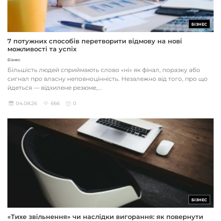
БІЗНЕС
7 потужних способів перетворити відмову на нові
можливості та успіх
Бізнес
Більшість людей сприймають слово «ні» як фінал, поразку або
сигнал про власну неповноцінність. Незалежно від того, про що
йдеться — відхилене резюме,...
04.08.26
666
0
БІЗНЕС
«Тихе звільнення» чи наслідки вигорання: як повернути