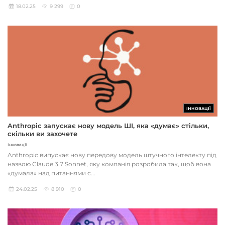
18.02.25
9 299
0
ІННОВАЦІЇ
Anthropic запускає нову модель ШІ, яка «думає» стільки,
скільки ви захочете
Інновації
Anthropic випускає нову передову модель штучного інтелекту під
назвою Claude 3.7 Sonnet, яку компанія розробила так, щоб вона
«думала» над питаннями с...
24.02.25
8 910
0