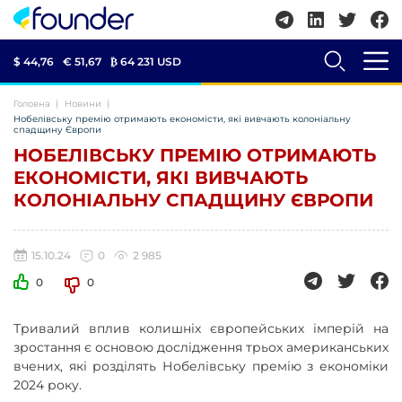
$ 44,76
€ 51,67
₿
64 231 USD
Головна
Новини
Нобелівську премію отримають економісти, які вивчають колоніальну
спадщину Європи
НОБЕЛІВСЬКУ ПРЕМІЮ ОТРИМАЮТЬ
ЕКОНОМІСТИ, ЯКІ ВИВЧАЮТЬ
КОЛОНІАЛЬНУ СПАДЩИНУ ЄВРОПИ
15.10.24
0
2 985
0
0
Тривалий вплив колишніх європейських імперій на
зростання є основою дослідження трьох американських
вчених, які розділять Нобелівську премію з економіки
2024 року.