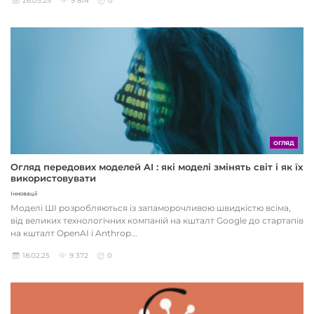
26.05.25
9 814
0
ОГЛЯД
Огляд передових моделей AI : які моделі змінять світ і як їх
використовувати
Інновації
Моделі ШІ розробляються із запаморочливою швидкістю всіма,
від великих технологічних компаній на кшталт Google до стартапів
на кшталт OpenAI і Anthrop...
18.02.25
9 372
0