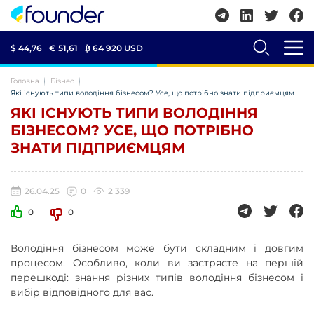
$ 44,76
€ 51,61
₿
64 920 USD
Головна
Бізнес
Які існують типи володіння бізнесом? Усе, що потрібно знати підприємцям
ЯКІ ІСНУЮТЬ ТИПИ ВОЛОДІННЯ
БІЗНЕСОМ? УСЕ, ЩО ПОТРІБНО
ЗНАТИ ПІДПРИЄМЦЯМ
26.04.25
0
2 339
0
0
Володіння бізнесом може бути складним і довгим
процесом. Особливо, коли ви застряєте на першій
перешкоді: знання різних типів володіння бізнесом і
вибір відповідного для вас.