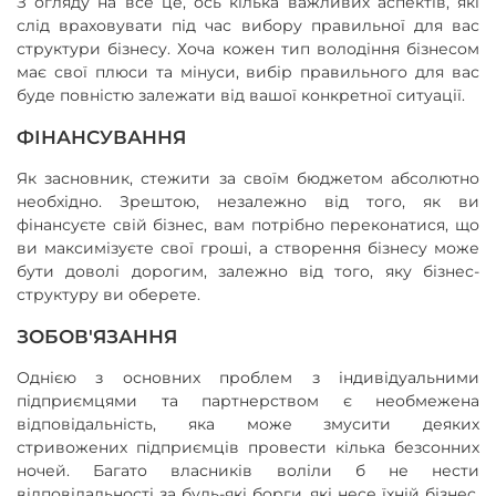
З огляду на все це, ось кілька важливих аспектів, які
слід враховувати під час вибору правильної для вас
структури бізнесу. Хоча кожен тип володіння бізнесом
має свої плюси та мінуси, вибір правильного для вас
буде повністю залежати від вашої конкретної ситуації.
ФІНАНСУВАННЯ
Як засновник, стежити за своїм бюджетом абсолютно
необхідно. Зрештою, незалежно від того, як ви
фінансуєте свій бізнес, вам потрібно переконатися, що
ви максимізуєте свої гроші, а створення бізнесу може
бути доволі дорогим, залежно від того, яку бізнес-
структуру ви оберете.
ЗОБОВ'ЯЗАННЯ
Однією з основних проблем з індивідуальними
підприємцями та партнерством є необмежена
відповідальність, яка може змусити деяких
стривожених підприємців провести кілька безсонних
ночей. Багато власників воліли б не нести
відповідальності за будь-які борги, які несе їхній бізнес,