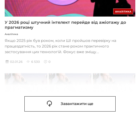
АНАЛІТИКА
У 2026 році штучний інтелект перейде від ажіотажу до
прагматизму
Аналітика
Якщо 2025 рік був роком, коли ШІ пройшов перевірку на
працездатність, то 2026 рік стане роком практичного
застосування цих технологій. Фокус вже зміщу...
02.01.26
6 530
0
Завантажити ще