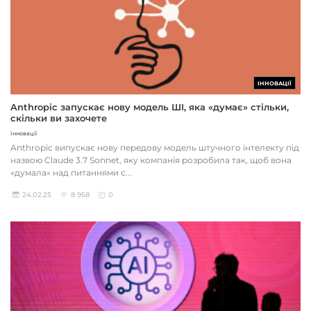
ІННОВАЦІЇ
Anthropic запускає нову модель ШІ, яка «думає» стільки,
скільки ви захочете
Інновації
Anthropic випускає нову передову модель штучного інтелекту під
назвою Claude 3.7 Sonnet, яку компанія розробила так, щоб вона
«думала» над питаннями с...
24.02.25
8 958
0