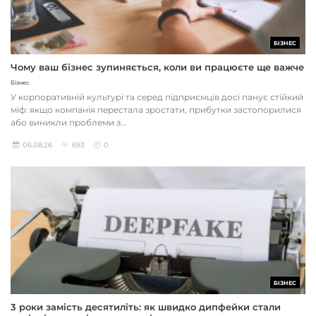
БІЗНЕС
Чому ваш бізнес зупиняється, коли ви працюєте ще важче
Бізнес
У корпоративній культурі та серед підприємців досі панує стійкий
міф: якщо компанія перестала зростати, прибутки застопорилися
або виникли проблеми з...
06.08.26
693
0
БІЗНЕС
3 роки замість десятиліть: як швидко дипфейки стали