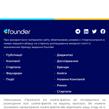
При використанні матеріалів сайту обов'язковою умовою є гіперпосилання в
межах першого абзацу на сторінку розташування вихідної статті із
зазначенням бренду видання Founder
Публікації
Диджитал
Компанії
Дослідження
Стартапи
Бренди
Фаундери
Кейси
Події
Новини Компаній
Ринок
Стартапи
Натиснувши «Прийняти всі cookie-файли» ви погоджуєтесь на
Про Компанію
розміщення всіх cookie-файлів на вашому пристрої. Ви можете
Реклама
змінювати налаштування cookie-файлів або відкликати вашу згоду на їх