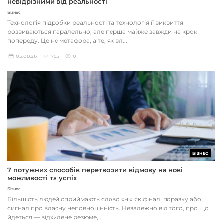
невідрізними від реальності
Бізнес
Технологія підробки реальності та технологія її викриття
розвиваються паралельно, але перша майже завжди на крок
попереду. Це не метафора, а те, як вл...
05.08.26
795
0
БІЗНЕС
7 потужних способів перетворити відмову на нові
можливості та успіх
Бізнес
Більшість людей сприймають слово «ні» як фінал, поразку або
сигнал про власну неповноцінність. Незалежно від того, про що
йдеться — відхилене резюме,...