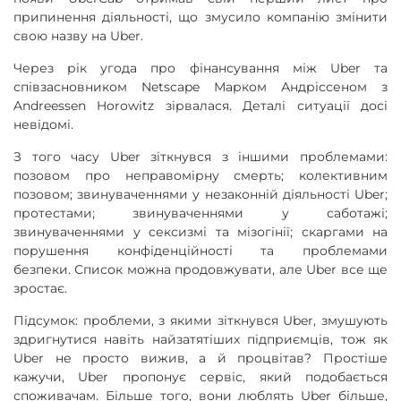
припинення діяльності, що змусило компанію змінити
свою назву на Uber.
Через рік угода про фінансування між Uber та
співзасновником Netscape Марком Андріссеном з
Andreessen Horowitz зірвалася. Деталі ситуації досі
невідомі.
З того часу Uber зіткнувся з іншими проблемами:
позовом про неправомірну смерть; колективним
позовом; звинуваченнями у незаконній діяльності Uber;
протестами; звинуваченнями у саботажі;
звинуваченнями у сексизмі та мізогінії; скаргами на
порушення конфіденційності та проблемами
безпеки. Список можна продовжувати, але Uber все ще
зростає.
Підсумок: проблеми, з якими зіткнувся Uber, змушують
здригнутися навіть найзатятіших підприємців, тож як
Uber не просто вижив, а й процвітав? Простіше
кажучи, Uber пропонує сервіс, який подобається
споживачам. Більше того, вони люблять Uber більше,