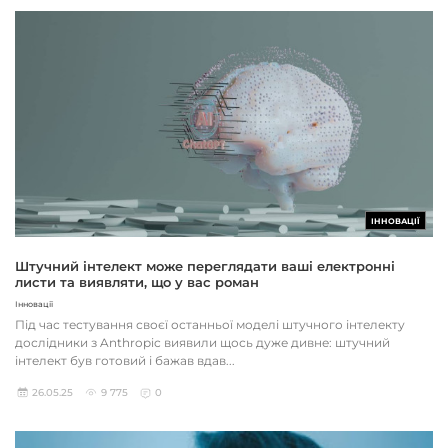
ІННОВАЦІЇ
Штучний інтелект може переглядати ваші електронні
листи та виявляти, що у вас роман
Інновації
Під час тестування своєї останньої моделі штучного інтелекту
дослідники з Anthropic виявили щось дуже дивне: штучний
інтелект був готовий і бажав вдав...
26.05.25
9 775
0