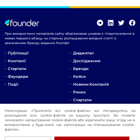
При використанні матеріалів сайту обов'язковою умовою є гіперпосилання в
межах першого абзацу на сторінку розташування вихідної статті із
зазначенням бренду видання Founder
Публікації
Диджитал
Компанії
Дослідження
Стартапи
Бренди
Фаундери
Кейси
Події
Новини Компаній
Ринок
Стартапи
Натиснувши «Прийняти всі cookie-файли» ви погоджуєтесь на
Про Компанію
розміщення всіх cookie-файлів на вашому пристрої. Ви можете
Реклама
змінювати налаштування cookie-файлів або відкликати вашу згоду на їх
використання у будь-який час натиснувши на «Налаштування cookie-
Контакти
файлів».