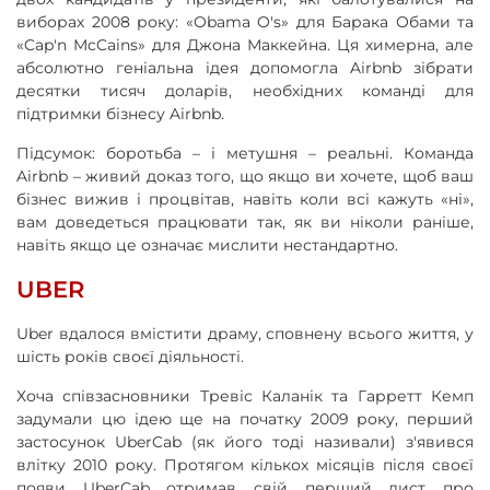
виборах 2008 року: «Obama O's» для Барака Обами та
«Cap'n McCains» для Джона Маккейна. Ця химерна, але
абсолютно геніальна ідея допомогла Airbnb зібрати
десятки тисяч доларів, необхідних команді для
підтримки бізнесу Airbnb.
Підсумок: боротьба – і метушня – реальні. Команда
Airbnb – живий доказ того, що якщо ви хочете, щоб ваш
бізнес вижив і процвітав, навіть коли всі кажуть «ні»,
вам доведеться працювати так, як ви ніколи раніше,
навіть якщо це означає мислити нестандартно.
UBER
Uber вдалося вмістити драму, сповнену всього життя, у
шість років своєї діяльності.
Хоча співзасновники Тревіс Каланік та Гарретт Кемп
задумали цю ідею ще на початку 2009 року, перший
застосунок UberCab (як його тоді називали) з'явився
влітку 2010 року. Протягом кількох місяців після своєї
появи UberCab отримав свій перший лист про