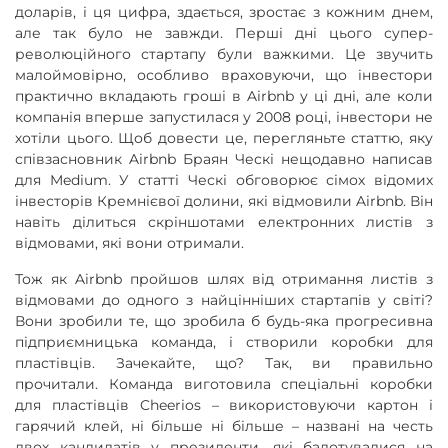
доларів, і ця цифра, здається, зростає з кожним днем,
але так було не завжди. Перші дні цього супер-
революційного стартапу були важкими. Це звучить
малоймовірно, особливо враховуючи, що інвестори
практично вкладають гроші в Airbnb у ці дні, але коли
компанія вперше запустилася у 2008 році, інвестори не
хотіли цього. Щоб довести це, перегляньте статтю, яку
співзасновник Airbnb Браян Ческі нещодавно написав
для Medium. У статті Ческі обговорює сімох відомих
інвесторів Кремнієвої долини, які відмовили Airbnb. Він
навіть ділиться скріншотами електронних листів з
відмовами, які вони отримали.
Тож як Airbnb пройшов шлях від отримання листів з
відмовами до одного з найцінніших стартапів у світі?
Вони зробили те, що зробила б будь-яка прогресивна
підприємницька команда, і створили коробки для
пластівців. Зачекайте, що? Так, ви правильно
прочитали. Команда виготовила спеціальні коробки
для пластівців Cheerios – використовуючи картон і
гарячий клей, ні більше ні більше – названі на честь
двох кандидатів у президенти, які балотувалися на