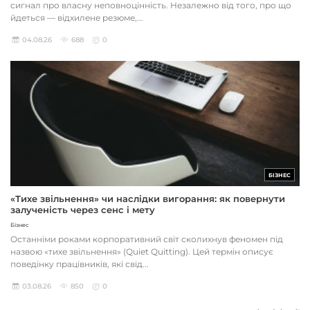
сигнал про власну неповноцінність. Незалежно від того, про що
йдеться — відхилене резюме,...
04.08.26
688
0
БІЗНЕС
«Тихе звільнення» чи наслідки вигорання: як повернути
залученість через сенс і мету
Бізнес
Останніми роками корпоративний світ сколихнув феномен під
назвою «тихе звільнення» (Quiet Quitting). Цей термін описує
поведінку працівників, які свід...
03.08.26
850
0