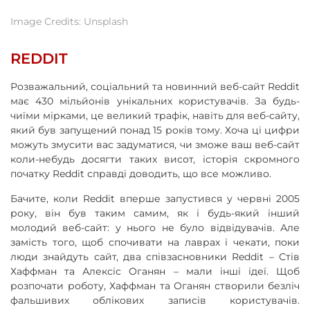
Image Credits: Unsplash
REDDIT
Розважальний, соціальний та новинний веб-сайт Reddit
має 430 мільйонів унікальних користувачів. За будь-
чиїми мірками, це великий трафік, навіть для веб-сайту,
який був запущений понад 15 років тому. Хоча ці цифри
можуть змусити вас задуматися, чи зможе ваш веб-сайт
коли-небудь досягти таких висот, історія скромного
початку Reddit справді доводить, що все можливо.
Бачите, коли Reddit вперше запустився у червні 2005
року, він був таким самим, як і будь-який інший
молодий веб-сайт: у нього не було відвідувачів. Але
замість того, щоб спочивати на лаврах і чекати, поки
люди знайдуть сайт, два співзасновники Reddit – Стів
Хаффман та Алексіс Оганян – мали інші ідеї. Щоб
розпочати роботу, Хаффман та Оганян створили безліч
фальшивих облікових записів користувачів.