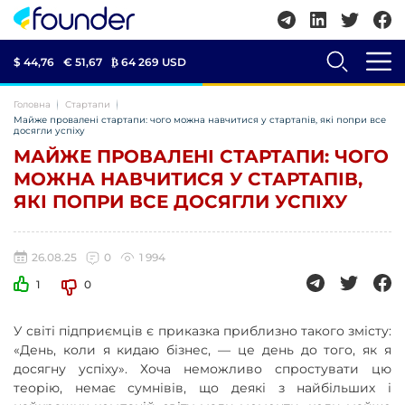
$ 44,76
€ 51,67
₿
64 269 USD
Головна
Стартапи
Майже провалені стартапи: чого можна навчитися у стартапів, які попри все
досягли успіху
МАЙЖЕ ПРОВАЛЕНІ СТАРТАПИ: ЧОГО
МОЖНА НАВЧИТИСЯ У СТАРТАПІВ,
ЯКІ ПОПРИ ВСЕ ДОСЯГЛИ УСПІХУ
26.08.25
0
1 994
1
0
У світі підприємців є приказка приблизно такого змісту:
«День, коли я кидаю бізнес, — це день до того, як я
досягну успіху». Хоча неможливо спростувати цю
теорію, немає сумнівів, що деякі з найбільших і