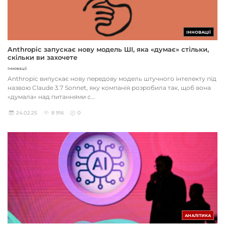
ІННОВАЦІЇ
Anthropic запускає нову модель ШІ, яка «думає» стільки,
скільки ви захочете
Інновації
Anthropic випускає нову передову модель штучного інтелекту під
назвою Claude 3.7 Sonnet, яку компанія розробила так, щоб вона
«думала» над питаннями с...
24.02.25
8 916
0
АНАЛІТИКА