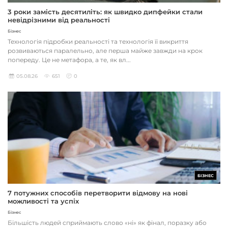
3 роки замість десятиліть: як швидко дипфейки стали
невідрізними від реальності
Бізнес
Технологія підробки реальності та технологія її викриття
розвиваються паралельно, але перша майже завжди на крок
попереду. Це не метафора, а те, як вл...
05.08.26
651
0
БІЗНЕС
7 потужних способів перетворити відмову на нові
можливості та успіх
Бізнес
Більшість людей сприймають слово «ні» як фінал, поразку або