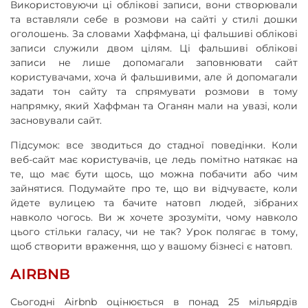
Використовуючи ці облікові записи, вони створювали
та вставляли себе в розмови на сайті у стилі дошки
оголошень. За словами Хаффмана, ці фальшиві облікові
записи служили двом цілям. Ці фальшиві облікові
записи не лише допомагали заповнювати сайт
користувачами, хоча й фальшивими, але й допомагали
задати тон сайту та спрямувати розмови в тому
напрямку, який Хаффман та Оганян мали на увазі, коли
засновували сайт.
Підсумок: все зводиться до стадної поведінки. Коли
веб-сайт має користувачів, це ледь помітно натякає на
те, що має бути щось, що можна побачити або чим
зайнятися. Подумайте про те, що ви відчуваєте, коли
йдете вулицею та бачите натовп людей, зібраних
навколо чогось. Ви ж хочете зрозуміти, чому навколо
цього стільки галасу, чи не так? Урок полягає в тому,
щоб створити враження, що у вашому бізнесі є натовп.
AIRBNB
Сьогодні Airbnb оцінюється в понад 25 мільярдів