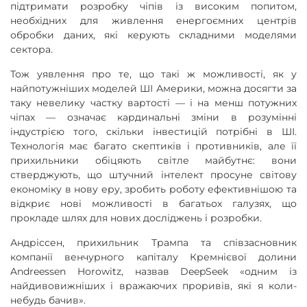
підтримати розробку чіпів із високим попитом,
необхідних для живлення енергоємних центрів
обробки даних, які керують складними моделями
сектора.
Тож уявлення про те, що такі ж можливості, як у
найпотужніших моделей ШІ Америки, можна досягти за
таку невелику частку вартості — і на менш потужних
чіпах — означає кардинальні зміни в розумінні
індустрією того, скільки інвестицій потрібні в ШІ.
Технологія має багато скептиків і противників, але її
прихильники обіцяють світле майбутнє: вони
стверджують, що штучний інтелект просуне світову
економіку в нову еру, зробить роботу ефективнішою та
відкриє нові можливості в багатьох галузях, що
прокладе шлях для нових досліджень і розробки.
Андріссен, прихильник Трампа та співзасновник
компанії венчурного капіталу Кремнієвої долини
Andreessen Horowitz, назвав DeepSeek «одним із
найдивовижніших і вражаючих проривів, які я коли-
небудь бачив».