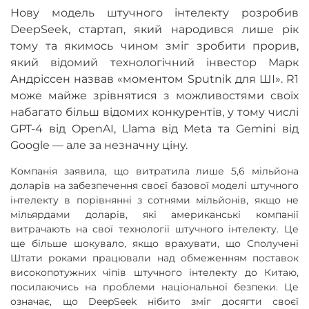
Нову модель штучного інтелекту розробив
DeepSeek, стартап, який народився лише рік
тому та якимось чином зміг зробити прорив,
який відомий технологічний інвестор Марк
Андріссен назвав «моментом Sputnik для ШІ». R1
може майже зрівнятися з можливостями своїх
набагато більш відомих конкурентів, у тому числі
GPT-4 від OpenAI, Llama від Meta та Gemini від
Google — але за незначну ціну.
Компанія заявила, що витратила лише 5,6 мільйона
доларів на забезпечення своєї базової моделі штучного
інтелекту в порівнянні з сотнями мільйонів, якщо не
мільярдами доларів, які американські компанії
витрачають на свої технології штучного інтелекту. Це
ще більше шокувало, якщо врахувати, що Сполучені
Штати роками працювали над обмеженням поставок
високопотужних чіпів штучного інтелекту до Китаю,
посилаючись на проблеми національної безпеки. Це
означає, що DeepSeek нібито зміг досягти своєї