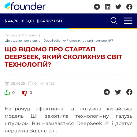
$ 44,76
€ 51,61
₿
64 767 USD
Головна
Стартапи
Що відомо про стартап DeepSeek, який сколихнув світ технологій?
ЩО ВІДОМО ПРО СТАРТАП
DEEPSEEK, ЯКИЙ СКОЛИХНУВ СВІТ
ТЕХНОЛОГІЙ?
28.01.25
0
6 123
0
0
Напрочуд ефективна та потужна китайська
модель ШІ захопила технологічну галузь
штурмом. Він називається DeepSeek R1 і дратує
нерви на Волл-стріт.