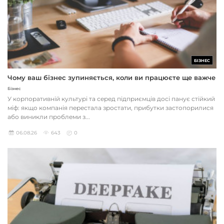
БІЗНЕС
Чому ваш бізнес зупиняється, коли ви працюєте ще важче
Бізнес
У корпоративній культурі та серед підприємців досі панує стійкий
міф: якщо компанія перестала зростати, прибутки застопорилися
або виникли проблеми з...
06.08.26
643
0