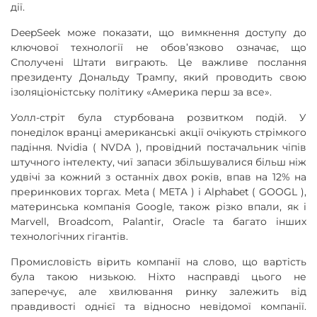
дії.
DeepSeek може показати, що вимкнення доступу до
ключової технології не обов’язково означає, що
Сполучені Штати виграють. Це важливе послання
президенту Дональду Трампу, який проводить свою
ізоляціоністську політику «Америка перш за все».
Уолл-стріт була стурбована розвитком подій. У
понеділок вранці американські акції очікують стрімкого
падіння. Nvidia ( NVDA ), провідний постачальник чіпів
штучного інтелекту, чиї запаси збільшувалися більш ніж
удвічі за кожний з останніх двох років, впав на 12% на
преринкових торгах. Meta ( META ) і Alphabet ( GOOGL ),
материнська компанія Google, також різко впали, як і
Marvell, Broadcom, Palantir, Oracle та багато інших
технологічних гігантів.
Промисловість вірить компанії на слово, що вартість
була такою низькою. Ніхто насправді цього не
заперечує, але хвилювання ринку залежить від
правдивості однієї та відносно невідомої компанії.