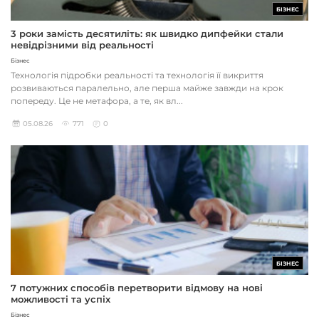
БІЗНЕС
3 роки замість десятиліть: як швидко дипфейки стали
невідрізними від реальності
Бізнес
Технологія підробки реальності та технологія її викриття
розвиваються паралельно, але перша майже завжди на крок
попереду. Це не метафора, а те, як вл...
05.08.26
771
0
БІЗНЕС
7 потужних способів перетворити відмову на нові
можливості та успіх
Бізнес