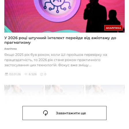
АНАЛІТИКА
У 2026 році штучний інтелект перейде від ажіотажу до
прагматизму
Аналітика
Якщо 2025 рік був роком, коли ШІ пройшов перевірку на
працездатність, то 2026 рік стане роком практичного
застосування цих технологій. Фокус вже зміщу...
02.01.26
6 526
0
Завантажити ще