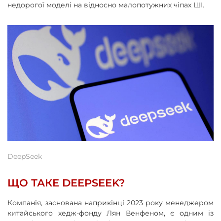
недорогої моделі на відносно малопотужних чіпах ШІ.
DeepSeek
ЩО ТАКЕ DEEPSEEK?
Компанія, заснована наприкінці 2023 року менеджером
китайського хедж-фонду Лян Венфеном, є одним із