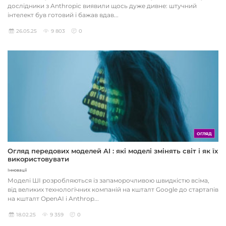
дослідники з Anthropic виявили щось дуже дивне: штучний
інтелект був готовий і бажав вдав...
26.05.25
9 803
0
ОГЛЯД
Огляд передових моделей AI : які моделі змінять світ і як їх
використовувати
Інновації
Моделі ШІ розробляються із запаморочливою швидкістю всіма,
від великих технологічних компаній на кшталт Google до стартапів
на кшталт OpenAI і Anthrop...
18.02.25
9 359
0