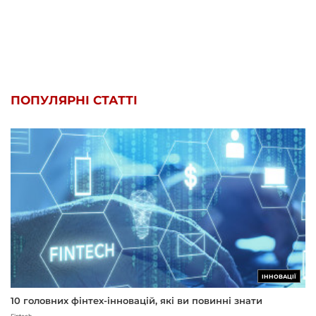
ПОПУЛЯРНІ СТАТТІ
ІННОВАЦІЇ
10 головних фінтех-інновацій, які ви повинні знати