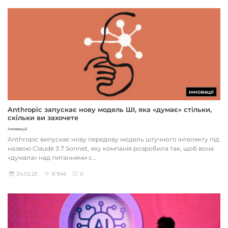
ІННОВАЦІЇ
Anthropic запускає нову модель ШІ, яка «думає» стільки,
скільки ви захочете
Інновації
Anthropic випускає нову передову модель штучного інтелекту під
назвою Claude 3.7 Sonnet, яку компанія розробила так, щоб вона
«думала» над питаннями с...
24.02.25
8 946
0