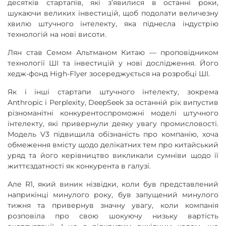
десятків стартапів, які з’явилися в останні роки,
шукаючи великих інвестицій, щоб подолати величезну
хвилю штучного інтелекту, яка піднесла індустрію
технологій на нові висоти.
Лян став Семом Альтманом Китаю — проповідником
технології ШІ та інвестицій у нові дослідження. Його
хедж-фонд High-Flyer зосереджується на розробці ШІ.
Як і інші стартапи штучного інтелекту, зокрема
Anthropic і Perplexity, DeepSeek за останній рік випустив
різноманітні конкурентоспроможні моделі штучного
інтелекту, які привернули деяку увагу промисловості.
Модель V3 підвищила обізнаність про компанію, хоча
обмеження вмісту щодо делікатних тем про китайський
уряд та його керівництво викликали сумніви щодо її
життєздатності як конкурента в галузі.
Але R1, який виник нізвідки, коли був представлений
наприкінці минулого року, був запущений минулого
тижня та привернув значну увагу, коли компанія
розповіла про свою шокуючу низьку вартість