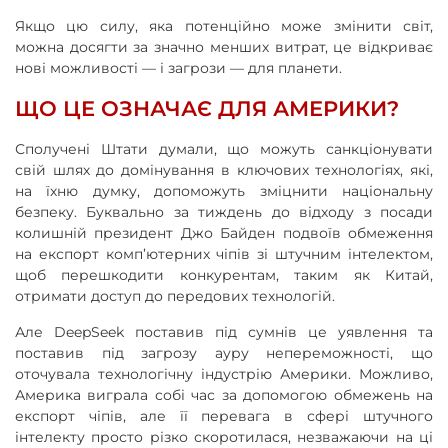
Якщо цю силу, яка потенційно може змінити світ,
можна досягти за значно менших витрат, це відкриває
нові можливості — і загрози — для планети.
ЩО ЦЕ ОЗНАЧАЄ ДЛЯ АМЕРИКИ?
Сполучені Штати думали, що можуть санкціонувати
свій шлях до домінування в ключових технологіях, які,
на їхню думку, допоможуть зміцнити національну
безпеку. Буквально за тиждень до відходу з посади
колишній президент Джо Байден подвоїв обмеження
на експорт комп’ютерних чіпів зі штучним інтелектом,
щоб перешкодити конкурентам, таким як Китай,
отримати доступ до передових технологій.
Але DeepSeek поставив під сумнів це уявлення та
поставив під загрозу ауру непереможності, що
оточувала технологічну індустрію Америки. Можливо,
Америка виграла собі час за допомогою обмежень на
експорт чіпів, але її перевага в сфері штучного
інтелекту просто різко скоротилася, незважаючи на ці