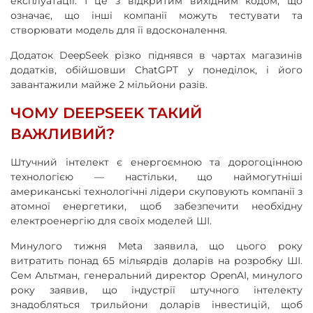
експлуатації. І це з відкритим вихідним кодом, що
означає, що інші компанії можуть тестувати та
створювати модель для її вдосконалення.
Додаток DeepSeek різко піднявся в чартах магазинів
додатків, обійшовши ChatGPT у понеділок, і його
завантажили майже 2 мільйони разів.
ЧОМУ DEEPSEEK ТАКИЙ
ВАЖЛИВИЙ?
Штучний інтелект є енергоємною та дорогоцінною
технологією — настільки, що наймогутніші
американські технологічні лідери скуповують компанії з
атомної енергетики, щоб забезпечити необхідну
електроенергію для своїх моделей ШІ.
Минулого тижня Meta заявила, що цього року
витратить понад 65 мільярдів доларів на розробку ШІ.
Сем Альтман, генеральний директор OpenAI, минулого
року заявив, що індустрії штучного інтелекту
знадобляться трильйони доларів інвестицій, щоб