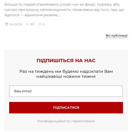
Більшість людей сприймають слово «ні» як фінал, поразку або
сигнал про власну неповноцінність. Незалежно від того, про що
йдеться — відхилене резюме,...
04.08.26
811
0
Всі публікації
ПІДПИШІТЬСЯ НА НАС
Раз на тиждень ми будемо надсилати Вам
найцікавіші новини тижня
ПІДПИСАТИСЯ
Конфіденційність гарантована