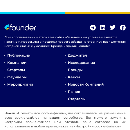
При использовании материалов сайта обязательным условием является
наличие гиперссылки в пределах первого абзаца на страницу расположения
исходной статьи с указанием бренда издания Founder
Публикации
Диджитал
Компании
Исследования
Стартапы
Бренды
Фаундеры
Кейсы
Мероприятия
Новости Компаний
Рынок
Стартапы
О Компании
Нажав «Принять все cookie-файлы», вы соглашаетесь на размещение
всех cookie-файлов на вашем устройстве. Вы можете изменять
Реклама
настройки cookie-файлов или отозвать ваше согласие на их
Контакты
использование в любое время, нажав на «Настройки cookie-файлов».