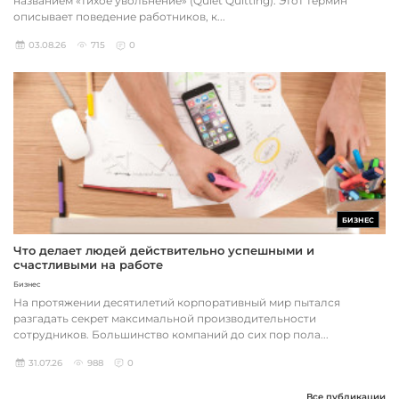
названием «тихое увольнение» (Quiet Quitting). Этот термин
описывает поведение работников, к...
03.08.26
715
0
БИЗНЕС
Что делает людей действительно успешными и
счастливыми на работе
Бизнес
На протяжении десятилетий корпоративный мир пытался
разгадать секрет максимальной производительности
сотрудников. Большинство компаний до сих пор пола...
31.07.26
988
0
Все публикации