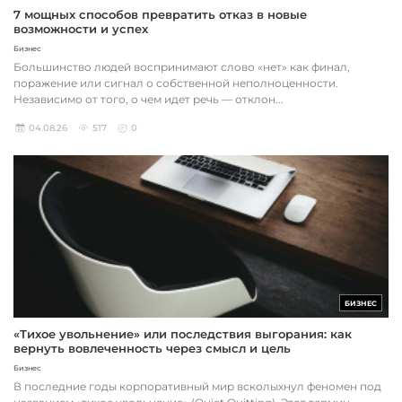
7 мощных способов превратить отказ в новые
возможности и успех
Бизнес
Большинство людей воспринимают слово «нет» как финал,
поражение или сигнал о собственной неполноценности.
Независимо от того, о чем идет речь — отклон...
04.08.26
517
0
БИЗНЕС
«Тихое увольнение» или последствия выгорания: как
вернуть вовлеченность через смысл и цель
Бизнес
В последние годы корпоративный мир всколыхнул феномен под