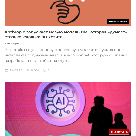
ИННОВАЦИИ
Anthropic запускает новую модель ИИ, которая «думает»
столько, сколько вы хотите
Инновации
Anthropic выпускает новую передовую модель искусственного
интеллекта под названием Claude 3.7 Sonnet, которую компания
разработала так, чтобы она «дум...
24.02.25
8 884
0
АНАЛИТИКА