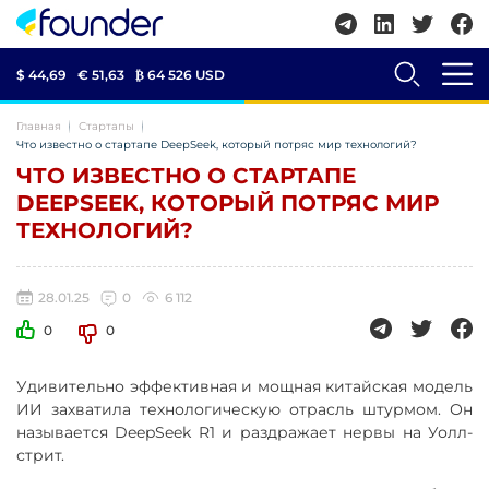
$ 44,69
€ 51,63
₿
64 526 USD
Главная
Стартапы
Что известно о стартапе DeepSeek, который потряс мир технологий?
ЧТО ИЗВЕСТНО О СТАРТАПЕ
DEEPSEEK, КОТОРЫЙ ПОТРЯС МИР
ТЕХНОЛОГИЙ?
28.01.25
0
6 112
0
0
Удивительно эффективная и мощная китайская модель
ИИ захватила технологическую отрасль штурмом. Он
называется DeepSeek R1 и раздражает нервы на Уолл-
стрит.