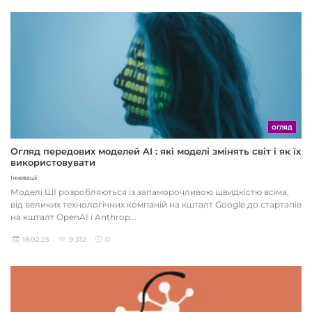
ОГЛЯД
Огляд передових моделей AI : які моделі змінять світ і як їх
використовувати
Інновації
Моделі ШІ розробляються із запаморочливою швидкістю всіма,
від великих технологічних компаній на кшталт Google до стартапів
на кшталт OpenAI і Anthrop...
18.02.25
9 312
0