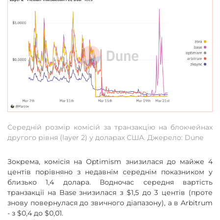
Середній розмір комісій за транзакцію на блокчейнах
другого рівня (layer 2) у доларах США. Джерело: Dune
Зокрема, комісія на Optimism знизилася до майже 4
центів порівняно з недавнім середнім показником у
близько 1,4 долара. Водночас середня вартість
транзакції на Base знизилася з $1,5 до 3 центів (проте
знову повернулася до звичного діапазону), а в Arbitrum
- з $0,4 до $0,01.