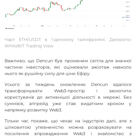
Чарт ETH/USDT в 1-денному таймфреймі. Джерело:
WhiteBIT Trading View
Важливо, що Dencun був променем світла для значної
частини інвесторів, які оцінювали ажіотаж навколо
нього як рушійну силу для ціни Ефіру.
Усього за тиждень оновленню Dencun вдалося
трансформувати Web3-простір і заохотити
користувачів до активнішої діяльності в мережі. Без
сумнівів, апгрейд уже став видатним кроком у
напрямку розвитку Web3.
Тільки час покаже, що чекає на індустрію далі, але з
цілковитою упевненістю можна розраховувати на
посилення впровадження Web3 і знайомство з