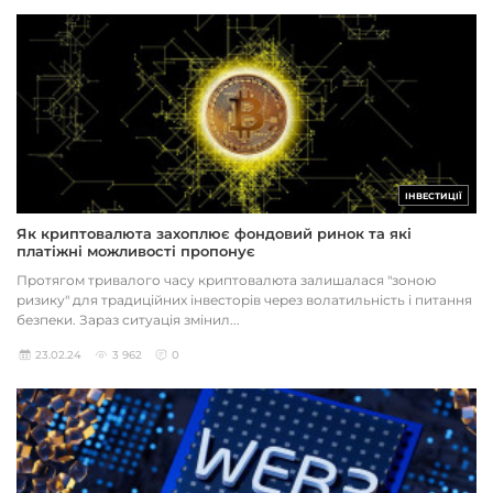
ІНВЕСТИЦІЇ
Як криптовалюта захоплює фондовий ринок та які
платіжні можливості пропонує
Протягом тривалого часу криптовалюта залишалася "зоною
ризику" для традиційних інвесторів через волатильність і питання
безпеки. Зараз ситуація змінил...
23.02.24
3 962
0