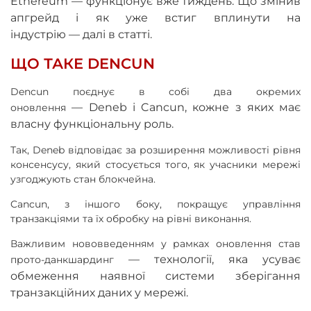
Ethereum
—
функціонує вже тиждень. Що змінив
апгрейд і як уже встиг вплинути на
індустрію
—
далі в статті.
ЩО ТАКЕ DENCUN
Dencun поєднує в собі два окремих
—
Deneb і Cancun, кожне з яких має
оновлення
власну функціональну роль.
Так, Deneb відповідає за розширення можливості рівня
консенсусу, який стосується того, як учасники мережі
узгоджують стан блокчейна.
Cancun, з іншого боку, покращує управління
транзакціями та їх обробку на рівні виконання.
Важливим нововведенням у рамках оновлення став
—
технології, яка усуває
прото-данкшардинг
обмеження наявної системи зберігання
транзакційних даних у мережі.