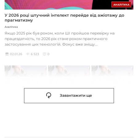
АНАЛІТИКА
У 2026 році штучний інтелект перейде від ажіотажу до
прагматизму
Аналітика
Якщо 2025 рік був роком, коли ШІ пройшов перевірку на
працездатність, то 2026 рік стане роком практичного
застосування цих технологій. Фокус вже зміщу...
02.01.26
6 523
0
Завантажити ще