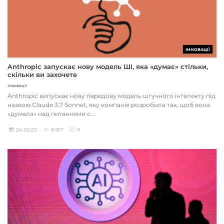
ІННОВАЦІЇ
Anthropic запускає нову модель ШІ, яка «думає» стільки,
скільки ви захочете
Інновації
Anthropic випускає нову передову модель штучного інтелекту під
назвою Claude 3.7 Sonnet, яку компанія розробила так, щоб вона
«думала» над питаннями с...
24.02.25
8 917
0