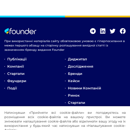
При використанні матеріалів сайту обов'язковою умовою є гіперпосилання в
межах першого абзацу на сторінку розташування вихідної статті із
зазначенням бренду видання Founder
Публікації
Диджитал
Компанії
Дослідження
Стартапи
Бренди
Фаундери
Кейси
Події
Новини Компаній
Ринок
Стартапи
Натиснувши «Прийняти всі cookie-файли» ви погоджуєтесь на
Про Компанію
розміщення всіх cookie-файлів на вашому пристрої. Ви можете
Реклама
змінювати налаштування cookie-файлів або відкликати вашу згоду на їх
використання у будь-який час натиснувши на «Налаштування cookie-
Контакти