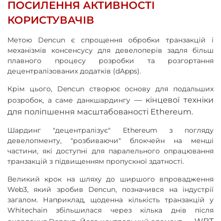
ПОСИЛЕННЯ АКТИВНОСТІ
КОРИСТУВАЧІВ
Метою Dencun є спрощення обробки транзакцій і
механізмів консенсусу для девелоперів задля більш
плавного процесу розробки та розгортання
децентралізованих додатків (dApps).
Крім цього, Dencun створює основу для подальших
—
кінцевої техніки
розробок, а саме данкшардингу
для поліпшення масштабованості Ethereum.
Шардинг "децентралізує" Ethereum з погляду
девелопменту, "розбиваючи" блокчейн на менші
частини, які доступні для паралельного опрацювання
транзакцій з підвищенням пропускної здатності.
Великий крок на шляху до ширшого впровадження
Web3, який зробив Dencun, позначився на індустрії
загалом. Наприклад, щоденна кількість транзакцій у
Whitechain збільшилася через кілька днів після