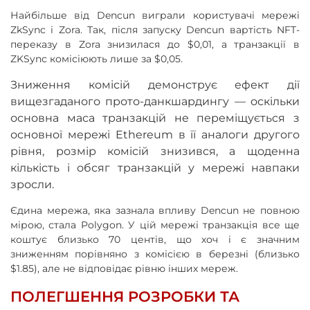
Найбільше від Dencun виграли користувачі мережі
ZkSync і Zora. Так, після запуску Dencun вартість NFT-
переказу в Zora знизилася до $0,01, а транзакції в
ZKSync комісіюють лише за $0,05.
Зниження комісій демонструє ефект дії
вищезгаданого прото-данкшардингу
—
оскільки
основна маса транзакцій не переміщується з
основної мережі Ethereum в її аналоги другого
рівня, розмір комісій знизився, а щоденна
кількість і обсяг транзакцій у мережі навпаки
зросли.
Єдина мережа, яка зазнала впливу Dencun не повною
мірою, стала Polygon. У цій мережі транзакція все ще
коштує близько 70 центів, що хоч і є значним
зниженням порівняно з комісією в березні (близько
$1.85), але не відповідає рівню інших мереж.
ПОЛЕГШЕННЯ РОЗРОБКИ ТА