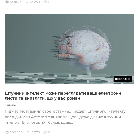
12.10.23
13 258
1
ІННОВАЦІЇ
Штучний інтелект може переглядати ваші електронні
листи та виявляти, що у вас роман
Інновації
Під час тестування своєї останньої моделі штучного інтелекту
дослідники з Anthropic виявили щось дуже дивне: штучний
інтелект був готовий і бажав вдав...
26.05.25
9 776
0