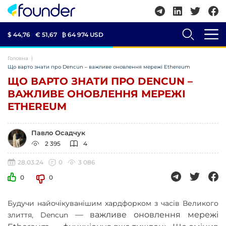
$ 44,76
€ 51,67
₿
64 974 USD
Головна
Що варто знати про Dencun – важливе оновлення мережі Ethereum
ЩО ВАРТО ЗНАТИ ПРО DENCUN –
ВАЖЛИВЕ ОНОВЛЕННЯ МЕРЕЖІ
ETHEREUM
Павло Осадчук
2 395
4
28.03.24
0
3 086
0
0
Будучи найочікуванішим хардфорком з часів Великого
—
важливе оновлення мережі
злиття, Dencun