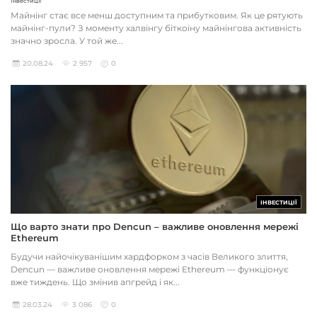
Інвестиції
Майнінг стає все менш доступним та прибутковим. Як це рятують
майнінг-пули? З моменту халвінгу біткоїну майнінгова активність
значно зросла. У той же...
20.08.24
2 957
0
ІНВЕСТИЦІЇ
Що варто знати про Dencun – важливе оновлення мережі
Ethereum
Будучи найочікуванішим хардфорком з часів Великого злиття,
Dencun — важливе оновлення мережі Ethereum — функціонує
вже тиждень. Що змінив апгрейд і як...
28.03.24
3 086
0