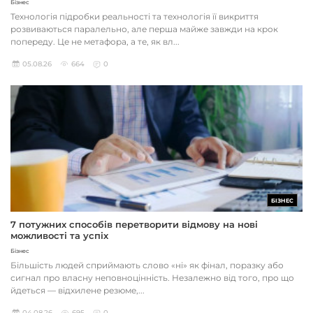
Бізнес
Технологія підробки реальності та технологія її викриття
розвиваються паралельно, але перша майже завжди на крок
попереду. Це не метафора, а те, як вл...
05.08.26
664
0
БІЗНЕС
7 потужних способів перетворити відмову на нові
можливості та успіх
Бізнес
Більшість людей сприймають слово «ні» як фінал, поразку або
сигнал про власну неповноцінність. Незалежно від того, про що
йдеться — відхилене резюме,...
04.08.26
695
0