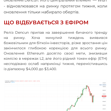
—
WBT
оновлення Dencun. Його центральний елемент
- відновлювався на ринку протягом тижня, коли
оновлення тільки набирало обертів.
ЩО ВІДБУВАЄТЬСЯ З ЕФІРОМ
Реліз Dencun припав на завершення бичачого тренду
на ринку. Хоча минулий тиждень виявився
божевільним для біткоїн-інвесторів, різке зростання цін
закінчилося глибокою корекцією для всього ринку.
Оновлення Ethereum досягло своєї мети, знизивши
комісію в мережах L2, але його рідний токен ефір (ETH)
несподівано ослаб наприкінці тижня, перемістившись
із діапазону $4,000 до $3,400.