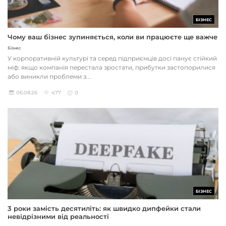
БІЗНЕС
Чому ваш бізнес зупиняється, коли ви працюєте ще важче
Бізнес
У корпоративній культурі та серед підприємців досі панує стійкий
міф: якщо компанія перестала зростати, прибутки застопорилися
або виникли проблеми з...
06.08.26
477
0
БІЗНЕС
3 роки замість десятиліть: як швидко дипфейки стали
невідрізними від реальності