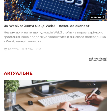
ІНВЕСТИЦІЇ
Як Web3 зайняти місце Web2 – пояснює експерт
Незважаючи на те, що індустрія Web3 стоїть на порозі стрімкого
зростання, вона продовжує залишатися в тіні свого попередника
– Web2, теперішнього по...
20.02.24
3 094
0
Всі публікації
АКТУАЛЬНЕ