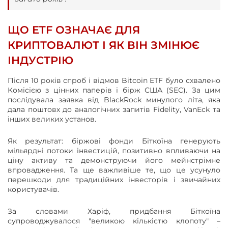
ЩО ETF ОЗНАЧАЄ ДЛЯ
КРИПТОВАЛЮТ І ЯК ВІН ЗМІНЮЄ
ІНДУСТРІЮ
Після 10 років спроб і відмов Bitcoin ETF було схвалено
Комісією з цінних паперів і бірж США (SEC). За цим
послідувала заявка від BlackRock минулого літа, яка
дала поштовх до аналогічних запитів Fidelity, VanEck та
інших великих установ.
Як результат: біржові фонди Біткоїна генерують
мільярдні потоки інвестицій, позитивно впливаючи на
ціну активу та демонструючи його мейнстрімне
впровадження. Та ще важливіше те, що це усунуло
перешкоди для традиційних інвесторів і звичайних
користувачів.
За словами Харіф, придбання Біткоїна
супроводжувалося "великою кількістю клопоту" –