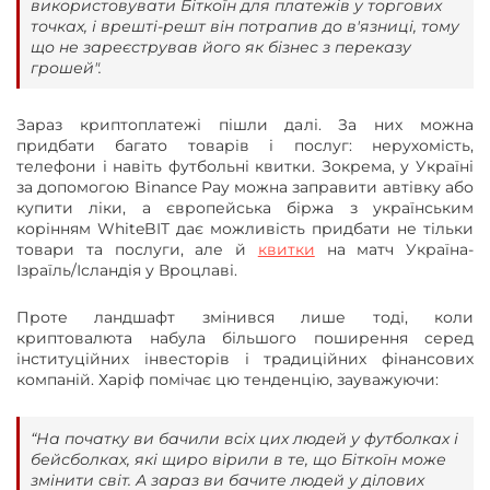
використовувати Біткоїн для платежів у торгових
точках, і врешті-решт він потрапив до в'язниці, тому
що не зареєстрував його як бізнес з переказу
грошей".
Зараз криптоплатежі пішли далі. За них можна
придбати багато товарів і послуг: нерухомість,
телефони і навіть футбольні квитки. Зокрема, у Україні
за допомогою Binance Pay можна заправити автівку або
купити ліки, а європейська біржа з українським
корінням WhiteBIT дає можливість придбати не тільки
товари та послуги, але й
квитки
на матч Україна-
Ізраїль/Ісландія у Вроцлаві.
Проте ландшафт змінився лише тоді, коли
криптовалюта набула більшого поширення серед
інституційних інвесторів і традиційних фінансових
компаній. Харіф помічає цю тенденцію, зауважуючи:
“На початку ви бачили всіх цих людей у футболках і
бейсболках, які щиро вірили в те, що Біткоїн може
змінити світ. А зараз ви бачите людей у ділових