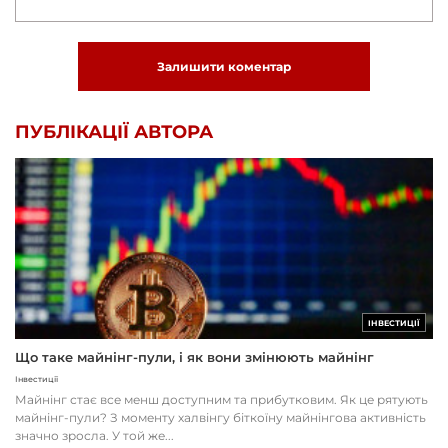
Залишити коментар
ПУБЛІКАЦІЇ АВТОРА
ІНВЕСТИЦІЇ
Що таке майнінг-пули, і як вони змінюють майнінг
Інвестиції
Майнінг стає все менш доступним та прибутковим. Як це рятують
майнінг-пули? З моменту халвінгу біткоїну майнінгова активність
значно зросла. У той же...