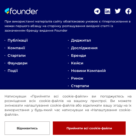
При використанні матеріалів сайту обов'язковою умовою є гіперпосилання в
межах першого абзацу на сторінку розташування вихідної статті із
зазначенням бренду видання Founder
Публікації
Диджитал
Компанії
Дослідження
Стартапи
Бренди
Фаундери
Кейси
Події
Новини Компаній
Ринок
Стартапи
Натиснувши «Прийняти всі cookie-файли» ви погоджуєтесь на
Про Компанію
розміщення всіх cookie-файлів на вашому пристрої. Ви можете
змінювати налаштування cookie-файлів або відкликати вашу згоду на їх
Реклама
використання у будь-який час натиснувши на «Налаштування cookie-
Контакти
файлів».
© 2016-2026 Founder
Розробка
Відмивитись
Прийняти всі cookie-файли