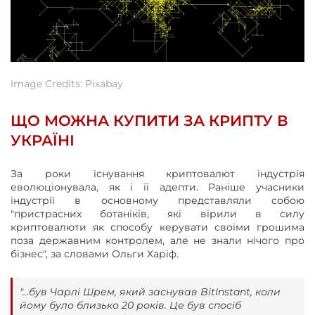
Image Credits: Pixabay
ЩО МОЖНА КУПИТИ ЗА КРИПТУ В
УКРАЇНІ
За роки існування криптовалют індустрія
еволюціонувала, як і її адепти. Раніше учасники
індустрії в основному представляли собою
"пристрасних ботаніків, які вірили в силу
криптовалюти як способу керувати своїми грошима
поза державним контролем, але не знали нічого про
бізнес", за словами Ольги Харіф.
"...був Чарлі Шрем, який заснував BitInstant, коли
йому було близько 20 років. Це був спосіб