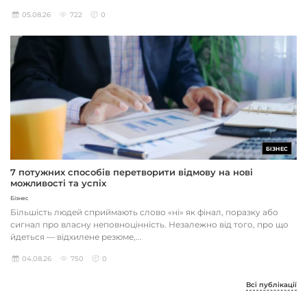
05.08.26
722
0
БІЗНЕС
7 потужних способів перетворити відмову на нові
можливості та успіх
Бізнес
Більшість людей сприймають слово «ні» як фінал, поразку або
сигнал про власну неповноцінність. Незалежно від того, про що
йдеться — відхилене резюме,...
04.08.26
750
0
Всі публікації