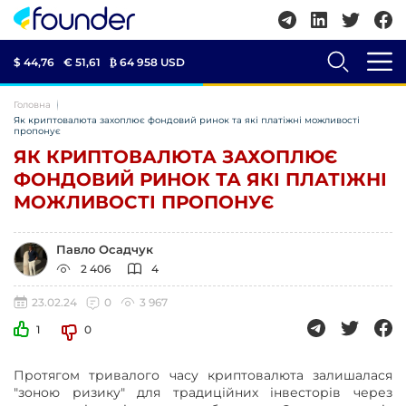
$ 44,76
€ 51,61
₿
64 958 USD
Головна
Як криптовалюта захоплює фондовий ринок та які платіжні можливості
пропонує
ЯК КРИПТОВАЛЮТА ЗАХОПЛЮЄ
ФОНДОВИЙ РИНОК ТА ЯКІ ПЛАТІЖНІ
МОЖЛИВОСТІ ПРОПОНУЄ
Павло Осадчук
2 406
4
23.02.24
0
3 967
1
0
Протягом тривалого часу криптовалюта залишалася
"зоною ризику" для традиційних інвесторів через