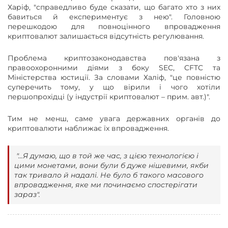
Харіф, "справедливо буде сказати, що багато хто з них
бавиться й експериментує з нею". Головною
перешкодою для повноцінного впровадження
криптовалют залишається відсутність регулювання.
Проблема криптозаконодавства пов'язана з
правоохоронними діями з боку SEC, CFTC та
Міністерства юстиції. За словами Халіф, "це повністю
суперечить тому, у що вірили і чого хотіли
першопрохідці (у індустрії криптовалют – прим. авт.)".
Тим не менш, саме увага державних органів до
криптовалюти наближає їх впровадження.
"...Я думаю, що в той же час, з цією технологією і
цими монетами, вони були б дуже нішевими, якби
так тривало й надалі. Не було б такого масового
впровадження, яке ми починаємо спостерігати
зараз".