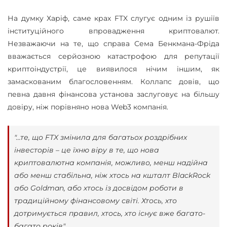
На думку Харіф, саме крах FTX слугує одним із рушіїв
інституційного впровадження криптовалют.
Незважаючи на те, що справа Сема Бенкмана-Фріда
вважається серйозною катастрофою для репутації
криптоіндустрії, це виявилося нічим іншим, як
замаскованим благословенням. Коллапс довів, що
певна давня фінансова установа заслуговує на більшу
довіру, ніж порівняно нова Web3 компанія.
"...те, що FTX змінила для багатьох роздрібних
інвесторів – це їхню віру в те, що нова
криптовалютна компанія, можливо, менш надійна
або менш стабільна, ніж хтось на кшталт BlackRock
або Goldman, або хтось із досвідом роботи в
традиційному фінансовому світі. Хтось, хто
дотримується правил, хтось, хто існує вже багато-
багато років".