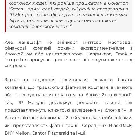
костюмах, людей, які раніше працювали в Goldman
(Sachs – прим. авт.), людей, які раніше працювали в
JP Morgan, і вони або ведуть ці зусилля в тих самих
фірмах, або вони пішли в деякі криптовалютні
компанії і очолюють їх там.“
Але ландшафт не змінився миттєво. Насправді,
фінансові компанії роками експериментували з
блокчейном або криптовалютою. Наприклад, Franklin
Templeton просуває криптовалютні послуги вже понад
сім років.
Зараз ця тенденція посилилася, оскільки багато
компаній, що працюють з фіатними коштами, вивчають
або інтегрують криптовалюту та блокчейн-технології.
Так, JP Morgan досліджує депозитні токени, які
представлятимуть клієнтські вкладення на блокчейні, а
багато фінансових компаній займаються стейблкоінами,
які представляють фіатні гроші. Серед них BlackRock,
BNY Mellon, Cantor Fitzgerald та інші.