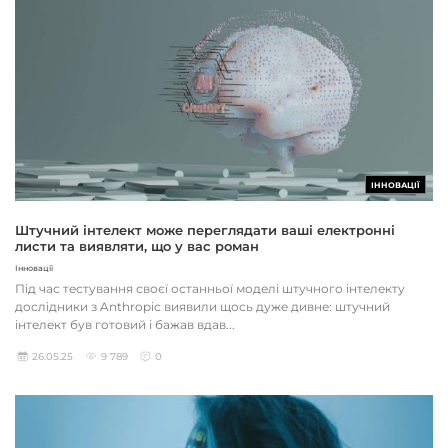
ІННОВАЦІЇ
Штучний інтелект може переглядати ваші електронні
листи та виявляти, що у вас роман
Інновації
Під час тестування своєї останньої моделі штучного інтелекту
дослідники з Anthropic виявили щось дуже дивне: штучний
інтелект був готовий і бажав вдав...
26.05.25
9 789
0