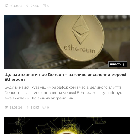
20.08.24
2 960
0
ІНВЕСТИЦІЇ
Що варто знати про Dencun – важливе оновлення мережі
Ethereum
Будучи найочікуванішим хардфорком з часів Великого злиття,
Dencun — важливе оновлення мережі Ethereum — функціонує
вже тиждень. Що змінив апгрейд і як...
28.03.24
3 093
0