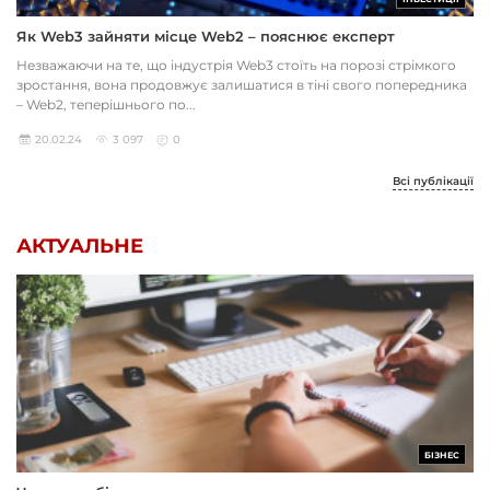
Як Web3 зайняти місце Web2 – пояснює експерт
Незважаючи на те, що індустрія Web3 стоїть на порозі стрімкого
зростання, вона продовжує залишатися в тіні свого попередника
– Web2, теперішнього по...
20.02.24
3 097
0
Всі публікації
АКТУАЛЬНЕ
БІЗНЕС