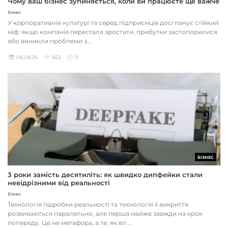
Чому ваш бізнес зупиняється, коли ви працюєте ще важче
Бізнес
У корпоративній культурі та серед підприємців досі панує стійкий
міф: якщо компанія перестала зростати, прибутки застопорилися
або виникли проблеми з...
06.08.26
563
0
БІЗНЕС
3 роки замість десятиліть: як швидко дипфейки стали
невідрізними від реальності
Бізнес
Технологія підробки реальності та технологія її викриття
розвиваються паралельно, але перша майже завжди на крок
попереду. Це не метафора, а те, як вл...