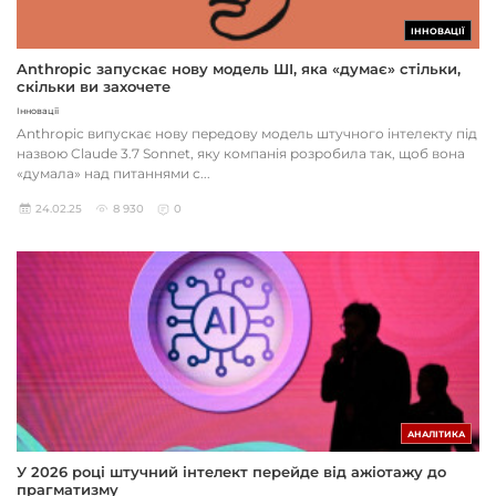
ІННОВАЦІЇ
Anthropic запускає нову модель ШІ, яка «думає» стільки,
скільки ви захочете
Інновації
Anthropic випускає нову передову модель штучного інтелекту під
назвою Claude 3.7 Sonnet, яку компанія розробила так, щоб вона
«думала» над питаннями с...
24.02.25
8 930
0
АНАЛІТИКА
У 2026 році штучний інтелект перейде від ажіотажу до
прагматизму