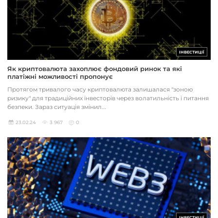
ІНВЕСТИЦІЇ
Як криптовалюта захоплює фондовий ринок та які
платіжні можливості пропонує
Протягом тривалого часу криптовалюта залишалася "зоною
ризику" для традиційних інвесторів через волатильність і питання
безпеки. Зараз ситуація змінил...
23.02.24
3 967
0
ІНВЕСТИЦІЇ