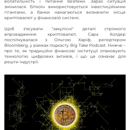
волатильність і питання безпеки. Зараз ситуація
змінилася: Біткоїн використовується інвестиційними
гігантами, а банки намагаються визначити місце
криптовалют у фінансовій системі.
Щоб з'ясувати "закулісні" деталі стрімкого
впровадження криптовалют, Сара Холдер
поспілкувалася з Ольгою Харіф, репортером
Bloomberg, у рамках подкасту Big Take Podcast. Нижче –
про те, як традиційні фінансові інституції опановують
технологію цифрових активів, і що це означає для
решти індустрії.