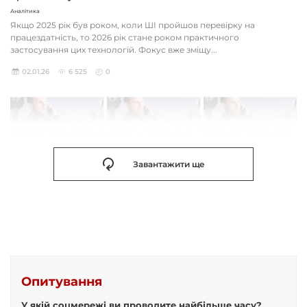
Аналітика
Якщо 2025 рік був роком, коли ШІ пройшов перевірку на
працездатність, то 2026 рік стане роком практичного
застосування цих технологій. Фокус вже зміщу...
02.01.26
6 525
0
Завантажити ще
Опитування
У якій соцмережі ви проводите найбільше часу?