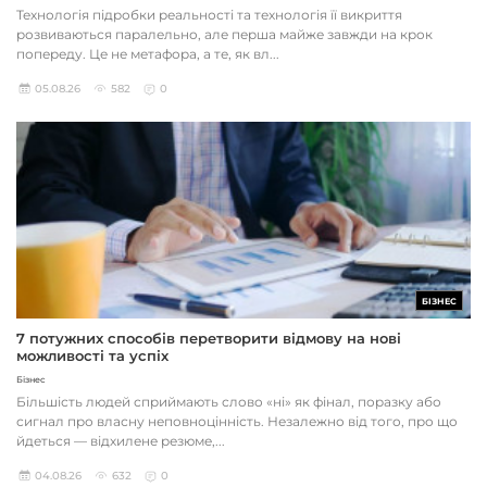
Технологія підробки реальності та технологія її викриття
розвиваються паралельно, але перша майже завжди на крок
попереду. Це не метафора, а те, як вл...
05.08.26
582
0
БІЗНЕС
7 потужних способів перетворити відмову на нові
можливості та успіх
Бізнес
Більшість людей сприймають слово «ні» як фінал, поразку або
сигнал про власну неповноцінність. Незалежно від того, про що
йдеться — відхилене резюме,...
04.08.26
632
0