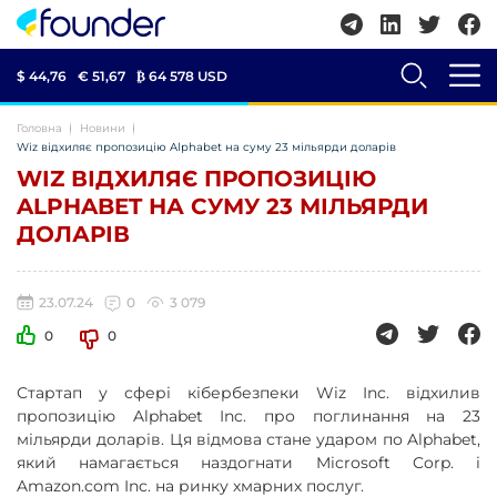
$ 44,76
€ 51,67
₿
64 578 USD
Головна
Новини
Wiz відхиляє пропозицію Alphabet на суму 23 мільярди доларів
WIZ ВІДХИЛЯЄ ПРОПОЗИЦІЮ
ALPHABET НА СУМУ 23 МІЛЬЯРДИ
ДОЛАРІВ
23.07.24
0
3 079
0
0
Стартап у сфері кібербезпеки Wiz Inc. відхилив
пропозицію Alphabet Inc. про поглинання на 23
мільярди доларів. Ця відмова стане ударом по Alphabet,
який намагається наздогнати Microsoft Corp. і
Amazon.com Inc. на ринку хмарних послуг.