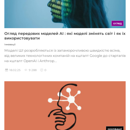
ОГЛЯД
Огляд передових моделей AI : які моделі змінять світ і як їх
використовувати
Інновації
Моделі ШІ розробляються із запаморочливою швидкістю всіма,
від великих технологічних компаній на кшталт Google до стартапів
на кшталт OpenAI і Anthrop...
18.02.25
9 288
0
ІННОВАЦІЇ