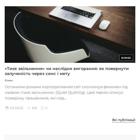
БІЗНЕС
«Тихе звільнення» чи наслідки вигорання: як повернути
залученість через сенс і мету
Бізнес
Останніми роками корпоративний світ сколихнув феномен під
назвою «тихе звільнення» (Quiet Quitting). Цей термін описує
поведінку працівників, які свід...
03.08.26
818
0
Всі публікації