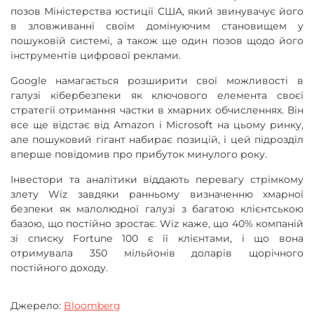
позов Міністерства юстиції США, який звинувачує його
в зловживанні своїм домінуючим становищем у
пошуковій системі, а також ще один позов щодо його
інструментів цифрової реклами.
Google намагається розширити свої можливості в
галузі кібербезпеки як ключового елемента своєї
стратегії отримання частки в хмарних обчисленнях. Він
все ще відстає від Amazon і Microsoft на цьому ринку,
але пошуковий гігант набирає позицій, і цей підрозділ
вперше повідомив про прибуток минулого року.
Інвестори та аналітики віддають перевагу стрімкому
злету Wiz завдяки ранньому визначенню хмарної
безпеки як малолюдної галузі з багатою клієнтською
базою, що постійно зростає. Wiz каже, що 40% компаній
зі списку Fortune 100 є її клієнтами, і що вона
отримувала 350 мільйонів доларів щорічного
постійного доходу.
Джерело:
Bloomberg