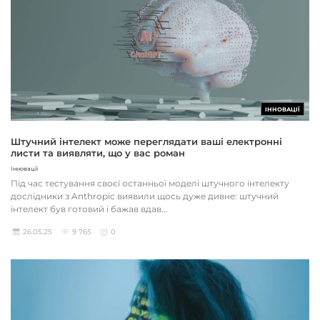
ІННОВАЦІЇ
Штучний інтелект може переглядати ваші електронні
листи та виявляти, що у вас роман
Інновації
Під час тестування своєї останньої моделі штучного інтелекту
дослідники з Anthropic виявили щось дуже дивне: штучний
інтелект був готовий і бажав вдав...
26.05.25
9 765
0