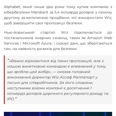
Alphabet, який лише два роки тому купив компанію з
кібербезпеки Mandiant за 5,4 мільярда доларів у своєму
другому за величиною придбанні, міг використати Wiz,
щоб завершити свої пропозиції безпеки.
Нью-йоркський стартап Wiz підключається до
постачальників хмарних сховищ, таких як Amazon Web
Services і Microsoft Azure, і сканує дані, що зберігаються
там, на наявність ризиків для безпеки.
«Важко відмовитися від таких пропозицій, але з
нашою винятковою командою я впевнений у тому,
що зроблю цей вибір», — сказав головний
виконавчий директор Wiz Ассаф Раппапорт у
письмі для співробітників. За його словами,
наступними віхами компанії є досягнення 1
мільярда доларів щорічного регулярного доходу та
IPO.