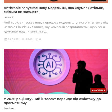
Anthropic запускає нову модель ШІ, яка «думає» стільки,
скільки ви захочете
Інновації
Anthropic випускає нову передову модель штучного інтелекту під
назвою Claude 3.7 Sonnet, яку компанія розробила так, щоб вона
«думала» над питаннями с...
24.02.25
8 903
0
АНАЛІТИКА
У 2026 році штучний інтелект перейде від ажіотажу до
прагматизму
Аналітика