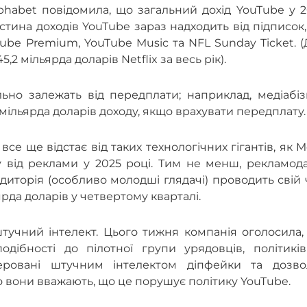
habet повідомила, що загальний дохід YouTube у 2
астина доходів YouTube зараз надходить від підписок,
Tube Premium, YouTube Music та NFL Sunday Ticket. 
,2 мільярда доларів Netflix за весь рік).
ьно залежать від передплати; наприклад, медіабіз
мільярда доларів доходу, якщо врахувати передплату.
се ще відстає від таких технологічних гігантів, як M
у від реклами у 2025 році. Тим не менш, рекламод
диторія (особливо молодші глядачі) проводить свій 
ярда доларів у четвертому кварталі.
штучний інтелект. Цього тижня компанія оголосила
ібності до пілотної групи урядовців, політиків
енеровані штучним інтелектом діпфейки та дозво
о вони вважають, що це порушує політику YouTube.