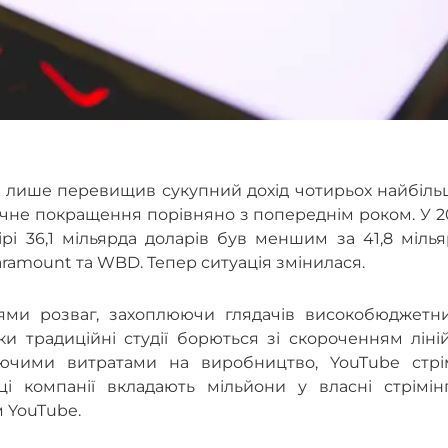
не лише перевищив сукупний дохід чотирьох найбіл
начне покращення порівняно з попереднім роком. У 
рі 36,1 мільярда доларів був меншим за 41,8 міль
aramount та WBD. Тепер ситуація змінилася.
олями розваг, захоплюючи глядачів високобюджетн
и традиційні студії борються зі скороченням ліні
стаючими витратами на виробництво, YouTube стрі
і компанії вкладають мільйони у власні стрімінг
м YouTube.