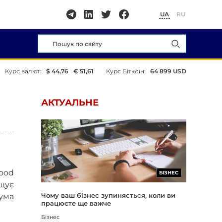
UA
RU
Курс валют:
$ 44,76
€ 51,61
Курс Біткоїн:
64 899 USD
АКТУАЛЬНЕ
wood
БІЗНЕС
ищує
Чому ваш бізнес зупиняється, коли ви
сума
працюєте ще важче
Бізнес