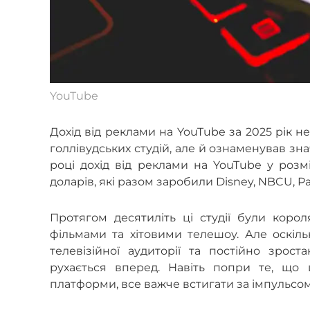
YouTube
Дохід від реклами на YouTube за 2025 рік 
голлівудських студій, але й ознаменував з
році дохід від реклами на YouTube у розмі
доларів, які разом заробили Disney, NBCU, P
Протягом десятиліть ці студії були кор
фільмами та хітовими телешоу. Але оскільк
телевізійної аудиторії та постійно зро
рухається вперед. Навіть попри те, що ц
платформи, все важче встигати за імпульсо