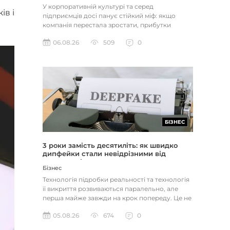
У корпоративній культурі та серед
ів і
підприємців досі панує стійкий міф: якщо
компанія перестала зростати, прибутки
застопорилися або виникли проблеми з...
06.08.26
509
0
БІЗНЕС
3 роки замість десятиліть: як швидко
дипфейки стали невідрізними від
реальності
Бізнес
Технологія підробки реальності та технологія
її викриття розвиваються паралельно, але
перша майже завжди на крок попереду. Це не
метафора, а те, як вл...
05.08.26
674
0