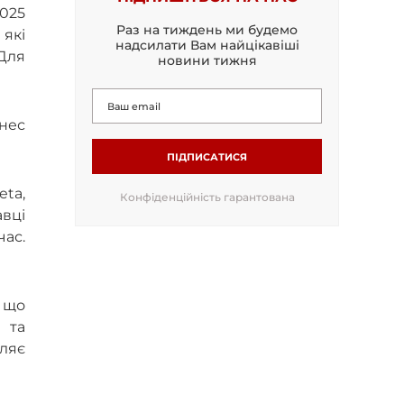
025
Раз на тиждень ми будемо
 які
надсилати Вам найцікавіші
(Для
новини тижня
нес
ПІДПИСАТИСЯ
eta,
Конфіденційність гарантована
авці
час.
, що
 та
ляє