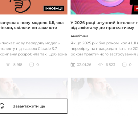
ІННОВАЦІЇ
 запускає нову модель ШІ, яка
У 2026 році штучний інтелект
ільки, скільки ви захочете
від ажіотажу до прагматизму
Аналітика
випускає нову передову модель
Якщо 2025 рік був роком, коли Ш
телекту під назвою Claude 3.7
перевірку на працездатність, то 20
 компанія розробила так, щоб вона
роком практичного застосування 
д питаннями с...
технологій. Фокус вже зміщу...
8 918
0
02.01.26
6 523
0
Завантажити ще