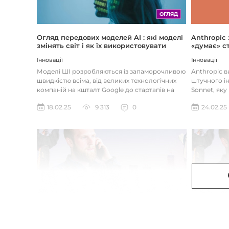
ОГЛЯД
Огляд передових моделей AI : які моделі
Anthropic
змінять світ і як їх використовувати
«думає» ст
Інновації
Інновації
Моделі ШІ розробляються із запаморочливою
Anthropic 
швидкістю всіма, від великих технологічних
штучного ін
компаній на кшталт Google до стартапів на
Sonnet, яку
кшталт OpenAI і Anthrop...
«думала» на
18.02.25
9 313
0
24.02.25