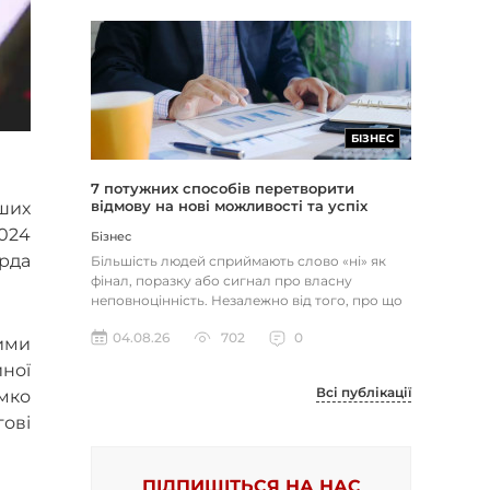
БІЗНЕС
7 потужних способів перетворити
відмову на нові можливості та успіх
ьших
2024
Бізнес
ярда
Більшість людей сприймають слово «ні» як
фінал, поразку або сигнал про власну
неповноцінність. Незалежно від того, про що
йдеться — відхилене резюме,...
04.08.26
702
0
ими
йної
Всі публікації
мко
ові
ПІДПИШІТЬСЯ НА НАС