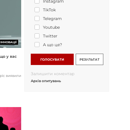
Instagram
TikTok
Telegram
Youtube
Twitter
ІННОВАЦІЇ
А що це?
що у вас
ГОЛОСУВАТИ
РЕЗУЛЬТАТ
Залишити коментар
opic виявили
Архів опитувань