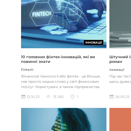
ІННОВАЦІЇ
Штучний і
10 головних фінтех-інновацій, які ви
роман
повинні знати
Інновації
Fintech
Під час тес
Фінансові технології або фінтех - це більше,
щось дуже д
ніж просто модне слово у світі фінансових
послуг. Користувачі, а також підприємства
наздоганяють тенденці...
26.05.25
12.10.23
13 260
1