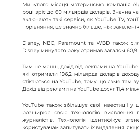
Минулого місяця материнська компанія Alp
році зріс до 60 мільярдів доларів. Значна ч
включають такі сервіси, як YouTube TV, You
порівняння, це значно більше, ніж заявлені 45
Disney, NBC, Paramount та WBD також сил
Disney минулого року отримав загалом 60,9 
Тим не менш, дохід від реклами на YouTube в
які отримали 196,2 мільярда доларів доход
стікаються на YouTube, тому що саме там ау
Дохід від реклами на YouTube досяг 11,4 міль
YouTube також збільшує свої інвестиції у 
розширює свою технологію виявлення под
журналістів. Технологія ідентифікує зг
користувачам запитувати їх видалення, якщ