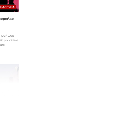
АНАЛІТИКА
 перейде
І пройшов
26 рік стане
цих