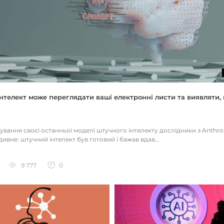
нтелект може переглядати ваші електронні листи та виявляти, 
тування своєї останньої моделі штучного інтелекту дослідники з Anthr
ивне: штучний інтелект був готовий і бажав вдав...
9 777
0