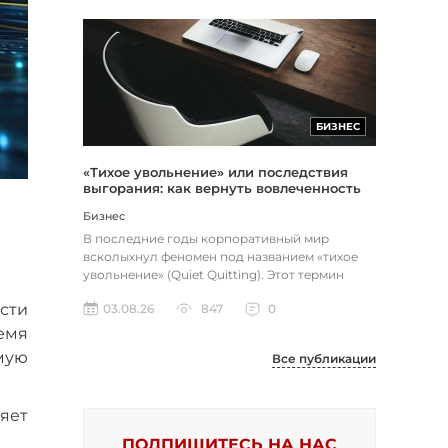
БИЗНЕС
«Тихое увольнение» или последствия
выгорания: как вернуть вовлеченность
через смысл и цель
Бизнес
В последние годы корпоративный мир
всколыхнул феномен под названием «тихое
увольнение» (Quiet Quitting). Этот термин
описывает поведение работников, к...
сти
03.08.26
847
0
емя
имую
Все публикации
яет
ПОДПИШИТЕСЬ НА НАС