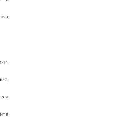
ных
ки,
ия,
сса
ите