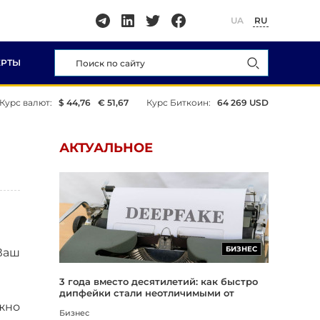
UA
RU
ЕРТЫ
Курс валют:
$ 44,76
€ 51,67
Курс Биткоин:
64 269 USD
АКТУАЛЬНОЕ
БИЗНЕС
Ваш
3 года вместо десятилетий: как быстро
дипфейки стали неотличимыми от
реальности
жно
Бизнес