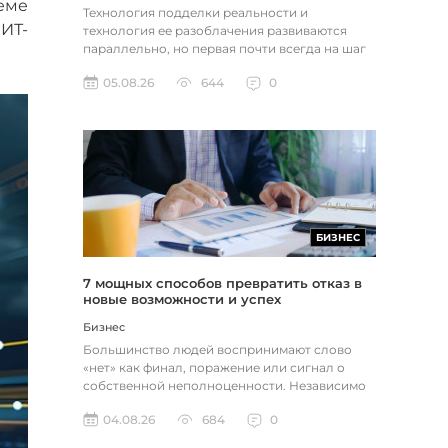
еме
Технология подделки реальности и
ИТ-
технология ее разоблачения развиваются
параллельно, но первая почти всегда на шаг
впереди. Это не метафора, а то, как...
05.08.26
644
0
БИЗНЕС
7 мощных способов превратить отказ в
новые возможности и успех
Бизнес
Большинство людей воспринимают слово
«нет» как финал, поражение или сигнал о
собственной неполноценности. Независимо
от того, о чем идет речь — отклон...
04.08.26
684
0