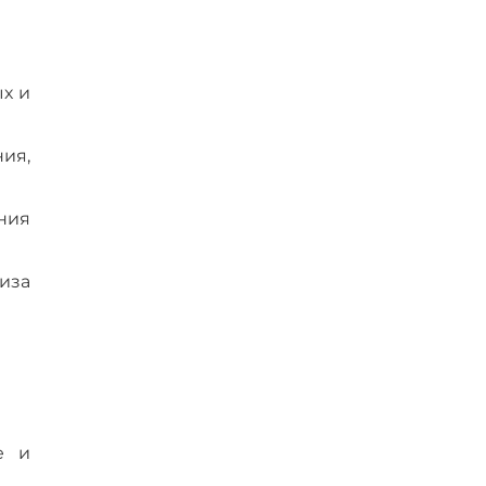
х и
ия,
ния
иза
е и