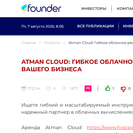
ИНВЕСТОРЫ
КОМПА
ВСЕ ПУБЛИКАЦИИ
ИНВ
Пт, 7 августа 2026, 8:06
Главная
Новости
Atman Cloud: Гибкое облачное р
ATMAN CLOUD: ГИБКОЕ ОБЛАЧН
ВАШЕГО БИЗНЕСА
17.12.24
0
1 877
1
0
Ищете гибкий и масштабируемый инструме
надежный партнер в облачных вычислениях
Аренда Atman Cloud
https://www.hostpa