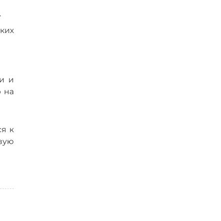
.
ских
и и
 на
я к
вую