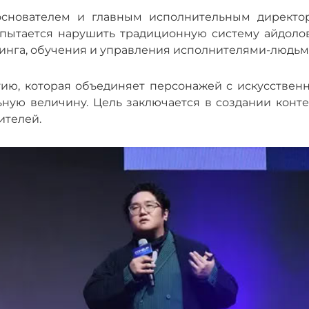
основателем и главным исполнительным директо
ый пытается нарушить традиционную систему айдоло
тинга, обучения и управления исполнителями-людьм
егию, которая объединяет персонажей с искусствен
ьную величину. Цель заключается в создании конте
ителей.