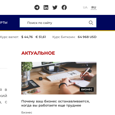
UA
RU
ЕРТЫ
Курс валют:
$ 44,76
€ 51,61
Курс Биткоин:
64 968 USD
АКТУАЛЬНОЕ
я в
БИЗНЕС
кий
Почему ваш бизнес останавливается,
, с
когда вы работаете еще труднее
Бизнес