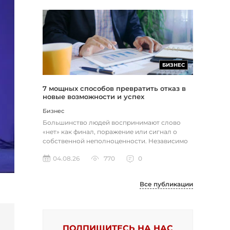
БИЗНЕС
7 мощных способов превратить отказ в
новые возможности и успех
Бизнес
Большинство людей воспринимают слово
«нет» как финал, поражение или сигнал о
собственной неполноценности. Независимо
от того, о чем идет речь — отклон...
04.08.26
770
0
Все публикации
ПОДПИШИТЕСЬ НА НАС