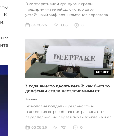
В корпоративной культуре и среди
ром
предпринимателей до сих пор царит
в K-
устойчивый миф: если компания перестала
расти, доходы застопорились или возникли
и.
06.08.26
605
0
пр...
ным
нта
БИЗНЕС
3 года вместо десятилетий: как быстро
дипфейки стали неотличимыми от
реальности
Бизнес
Технология подделки реальности и
технология ее разоблачения развиваются
параллельно, но первая почти всегда на шаг
впереди. Это не метафора, а то, как...
05.08.26
751
0