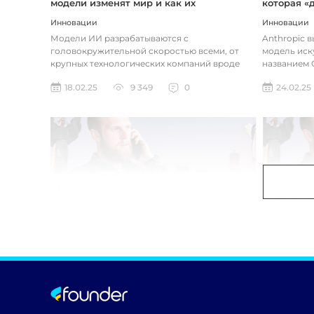
модели изменят мир и как их
которая «
использовать
хотите
Инновации
Инновации
Модели ИИ разрабатываются с
Anthropic 
головокружительной скоростью всеми, от
модель иск
крупных технологических компаний вроде
названием C
Google до стартапов вроде OpenAI и
компания ра
18.02.25
9 349
0
24.02.25
Anthropic...