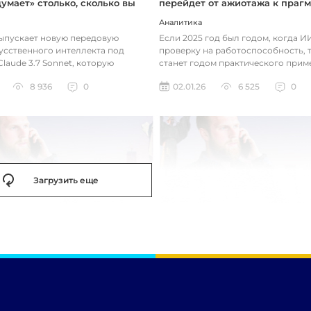
думает» столько, сколько вы
перейдет от ажиотажа к праг
Аналитика
выпускает новую передовую
Если 2025 год был годом, когда 
усственного интеллекта под
проверку на работоспособность, т
laude 3.7 Sonnet, которую
станет годом практического прим
зработала так, чтобы она «дум...
технологий. Фокус уже с...
8 936
0
02.01.26
6 525
0
Загрузить еще