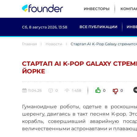
ИНВЕСТОРЫ
КОМПА
ВСЕ ПУБЛИКАЦИИ
ИНВ
Сб, 8 августа 2026, 13:58
Главная
Новости
Стартап AI K-Pop Galaxy стремитс
СТАРТАП AI K-POP GALAXY СТРЕМ
ЙОРКЕ
11.04.26
0
1 458
0
0
Гуманоидные роботы, одетые в роскошны
шеренгу, двигаясь в такт песням K-pop. Э
корабль, совершивший аварийную посад
величественными астронавтами и плаваю