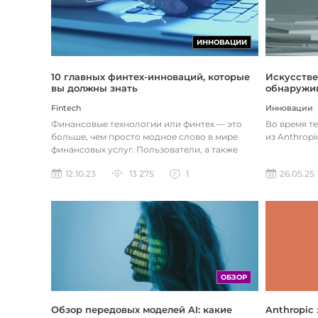
ИННОВАЦИИ
Искусстве
10 главных финтех-инноваций, которые
обнаружив
вы должны знать
Инновации
Fintech
Во время т
Финансовые технологии или финтех — это
из Anthropi
больше, чем просто модное слово в мире
финансовых услуг. Пользователи, а также
предприятия догоняют тенденции в...
26.05.25
12.10.23
13 275
1
ОБЗОР
Обзор передовых моделей AI: какие
Anthropic