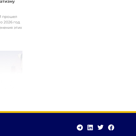
матизму
ИИ прошел
о 2026 год
енения этих