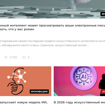
И
нный интеллект может просматривать ваши электронные пис
ать, что у вас роман
естирования своей последней модели искусственного интеллекта исс
c обнаружили нечто очень странное: искусственный интел...
9 793
0
ИННОВАЦИИ
А
 запускает новую модель ИИ,
В 2026 году искусственный ин