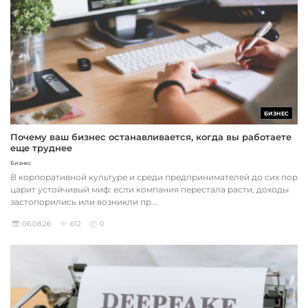
БИЗНЕС
Почему ваш бизнес останавливается, когда вы работаете
еще труднее
Бизнес
В корпоративной культуре и среди предпринимателей до сих пор
царит устойчивый миф: если компания перестала расти, доходы
застопорились или возникли пр...
06.08.26
612
0