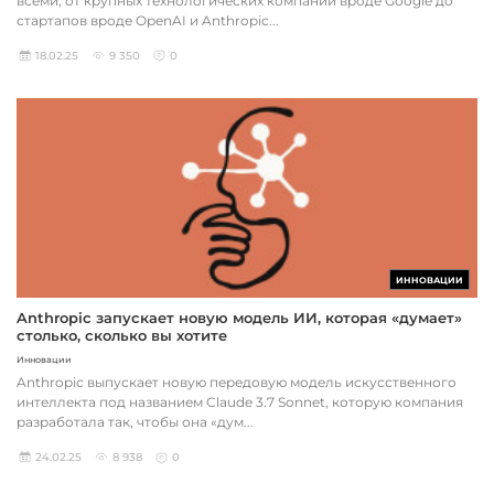
всеми, от крупных технологических компаний вроде Google до
стартапов вроде OpenAI и Anthropic...
18.02.25
9 350
0
ИННОВАЦИИ
Anthropic запускает новую модель ИИ, которая «думает»
столько, сколько вы хотите
Инновации
Anthropic выпускает новую передовую модель искусственного
интеллекта под названием Claude 3.7 Sonnet, которую компания
разработала так, чтобы она «дум...
24.02.25
8 938
0