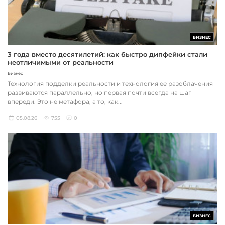
БИЗНЕС
3 года вместо десятилетий: как быстро дипфейки стали
неотличимыми от реальности
Бизнес
Технология подделки реальности и технология ее разоблачения
развиваются параллельно, но первая почти всегда на шаг
впереди. Это не метафора, а то, как...
05.08.26
755
0
БИЗНЕС