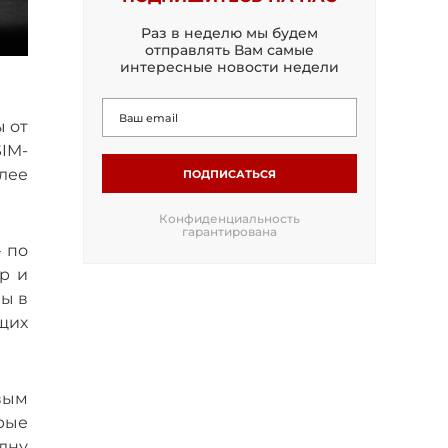
Раз в неделю мы будем
отправлять Вам самые
интересные новости недели
ы от
SIM-
олее
ПОДПИСАТЬСЯ
Конфиденциальность
гарантирована
— по
р и
ы в
ющих
овым
рые
дну