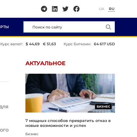
UA
RU
ЕРТЫ
Курс валют:
$ 44,69
€ 51,63
Курс Биткоин:
64 617 USD
АКТУАЛЬНОЕ
для
БИЗНЕС
7 мощных способов превратить отказ в
новые возможности и успех
ого
Бизнес