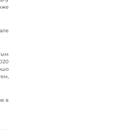
акже
але
утым
2020
ошо
ем,
ов в