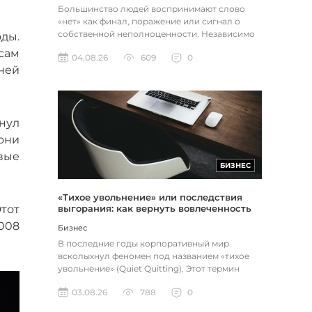
Большинство людей воспринимают слово
«нет» как финал, поражение или сигнал о
собственной неполноценности. Независимо
ды.
от того, о чем идет речь — отклон...
сам
04.08.26
609
0
ней
снул
 они
вые
БИЗНЕС
«Тихое увольнение» или последствия
Этот
выгорания: как вернуть вовлеченность
через смысл и цель
2008
Бизнес
В последние годы корпоративный мир
всколыхнул феномен под названием «тихое
увольнение» (Quiet Quitting). Этот термин
описывает поведение работников, к...
03.08.26
788
0