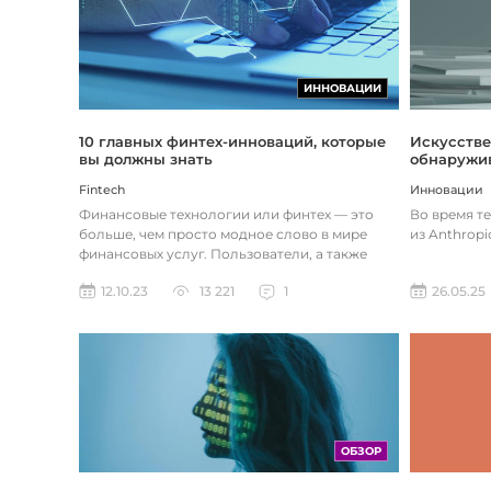
ИННОВАЦИИ
Искусстве
10 главных финтех-инноваций, которые
обнаружив
вы должны знать
Инновации
Fintech
Во время т
Финансовые технологии или финтех — это
из Anthropi
больше, чем просто модное слово в мире
финансовых услуг. Пользователи, а также
предприятия догоняют тенденции в...
26.05.25
12.10.23
13 221
1
ОБЗОР