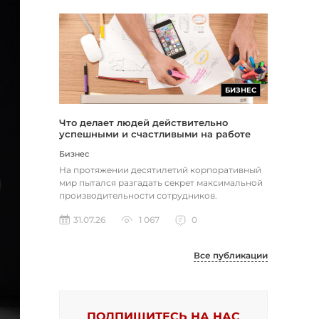
БИЗНЕС
Что делает людей действительно
успешными и счастливыми на работе
Бизнес
На протяжении десятилетий корпоративный
мир пытался разгадать секрет максимальной
производительности сотрудников.
Большинство компаний до сих пор пола...
31.07.26
1 067
0
Все публикации
ПОДПИШИТЕСЬ НА НАС