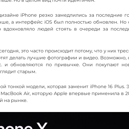
льше. Но в целом вид почти идентичен.
дизайне iPhone резко замедлились за последние го
чше, а интерфейс iOS был полностью обновлен. Но 
о вдохновляло людей стоять в очереди за послед
егодня, это часто происходит потому, что у них тре
отят делать лучшие фотографии и видео. Возможно,
nc. и обновляются по привычке. Они покупают но
ыглядит старым.
ой тонкой модели, которая заменит iPhone 16 Plus. 
 MacBook Air, которую Apple впервые применила в 
й на рынке.