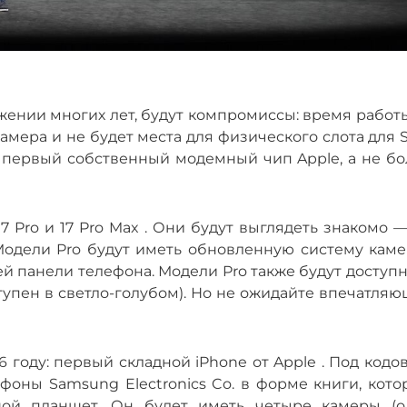
яжении многих лет, будут компромиссы: время работ
камера и не будет места для физического слота для 
ть первый собственный модемный чип Apple, а не б
17 Pro и 17 Pro Max . Они будут выглядеть знакомо 
 Модели Pro будут иметь обновленную систему каме
панели телефона. Модели Pro также будут доступн
ступен в светло-голубом). Но не ожидайте впечатля
 году: первый складной iPhone от Apple . Под код
фоны Samsung Electronics Co. в форме книги, кото
шой планшет. Он будет иметь четыре камеры (о