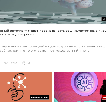
И
нный интеллект может просматривать ваши электронные пис
ать, что у вас роман
естирования своей последней модели искусственного интеллекта исс
c обнаружили нечто очень странное: искусственный интел...
9 753
0
ИННОВАЦИИ
А