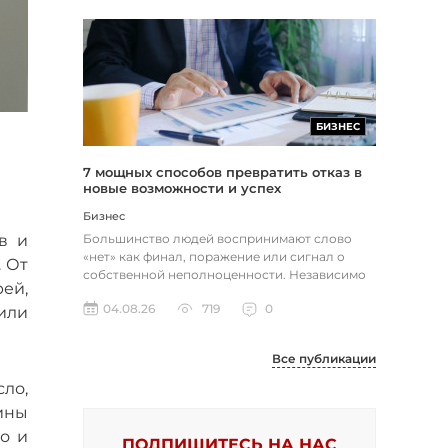
БИЗНЕС
7 мощных способов превратить отказ в
новые возможности и успех
Бизнес
Большинство людей воспринимают слово
в и
«нет» как финал, поражение или сигнал о
 От
собственной неполноценности. Независимо
ей,
от того, о чем идет речь — отклон...
04.08.26
719
0
или
Все публикации
ло,
ины
о и
ПОДПИШИТЕСЬ НА НАС