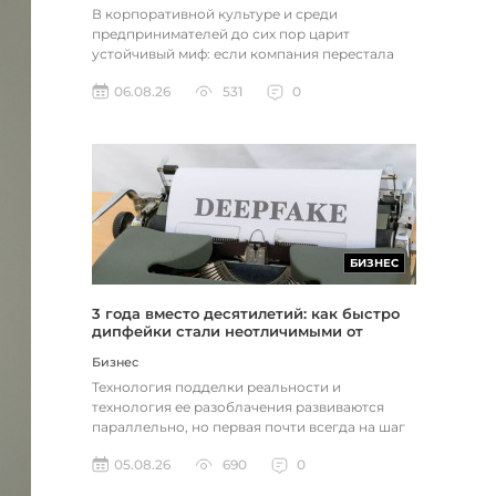
В корпоративной культуре и среди
предпринимателей до сих пор царит
устойчивый миф: если компания перестала
расти, доходы застопорились или возникли
06.08.26
531
0
пр...
БИЗНЕС
3 года вместо десятилетий: как быстро
дипфейки стали неотличимыми от
реальности
Бизнес
Технология подделки реальности и
технология ее разоблачения развиваются
параллельно, но первая почти всегда на шаг
впереди. Это не метафора, а то, как...
05.08.26
690
0