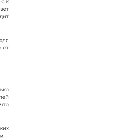
ью к
ает
дит
для
 от
ько
лей
что
ких
и.