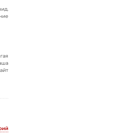
ид.
ние
гая
аша
айт
рий