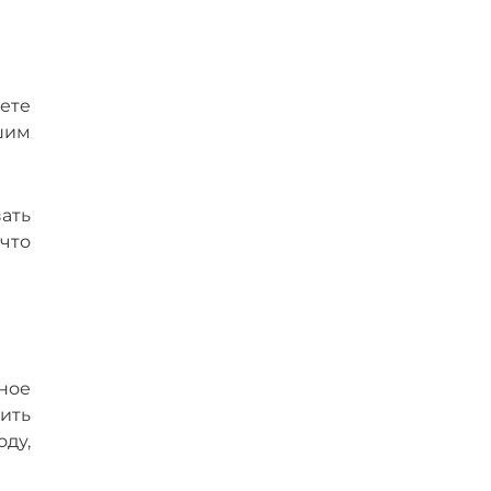
ете
шим
ать
что
рное
ить
ду,