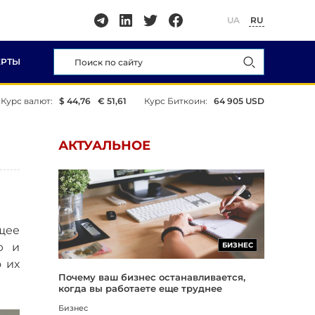
UA
RU
ЕРТЫ
Курс валют:
$ 44,76
€ 51,61
Курс Биткоин:
64 905 USD
АКТУАЛЬНОЕ
щее
ю и
БИЗНЕС
 их
Почему ваш бизнес останавливается,
когда вы работаете еще труднее
Бизнес