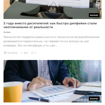
БИЗНЕС
3 года вместо десятилетий: как быстро дипфейки стали
неотличимыми от реальности
Бизнес
Технология подделки реальности и технология ее разоблачения
развиваются параллельно, но первая почти всегда на шаг
впереди. Это не метафора, а то, как...
05.08.26
822
0
БИЗНЕС