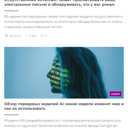
электронные письма и обнаруживать, что у вас роман
Инновации
Во время тестирования своей последней модели искусственного
интеллекта исследователи из Anthropic обнаружили нечто очень
странное: искусственный интел...
26.05.25
9 824
0
ОБЗОР
Обзор передовых моделей AI: какие модели изменят мир и
как их использовать
Инновации
Модели ИИ разрабатываются с головокружительной скоростью
всеми, от крупных технологических компаний вроде Google до