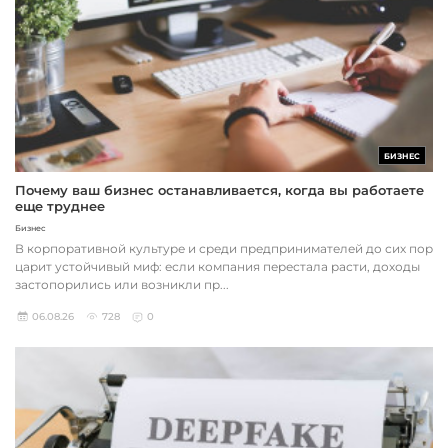
БИЗНЕС
Почему ваш бизнес останавливается, когда вы работаете
еще труднее
Бизнес
В корпоративной культуре и среди предпринимателей до сих пор
царит устойчивый миф: если компания перестала расти, доходы
застопорились или возникли пр...
06.08.26
728
0