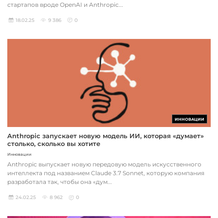
стартапов вроде OpenAI и Anthropic...
18.02.25
9 386
0
ИННОВАЦИИ
Anthropic запускает новую модель ИИ, которая «думает»
столько, сколько вы хотите
Инновации
Anthropic выпускает новую передовую модель искусственного
интеллекта под названием Claude 3.7 Sonnet, которую компания
разработала так, чтобы она «дум...
24.02.25
8 962
0