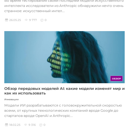
Во время тестирования своей последней модели искусственного
интеллекта исследователи из Anthropic обнаружили нечто очень
странное: искусственный интел...
26.05.25
9 777
0
ОБЗОР
Обзор передовых моделей AI: какие модели изменят мир и
как их использовать
Инновации
Модели ИИ разрабатываются с головокружительной скоростью
всеми, от крупных технологических компаний вроде Google до
стартапов вроде OpenAI и Anthropic...
18.02.25
9 316
0