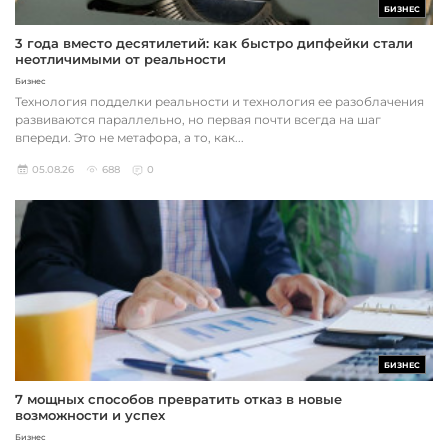
БИЗНЕС
3 года вместо десятилетий: как быстро дипфейки стали
неотличимыми от реальности
Бизнес
Технология подделки реальности и технология ее разоблачения
развиваются параллельно, но первая почти всегда на шаг
впереди. Это не метафора, а то, как...
05.08.26
688
0
БИЗНЕС
7 мощных способов превратить отказ в новые
возможности и успех
Бизнес