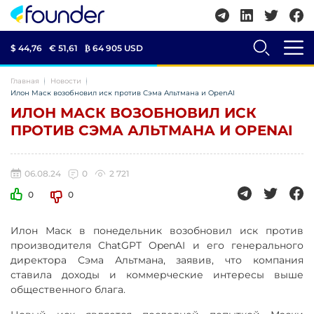
$ 44,76
€ 51,61
₿
64 905 USD
Главная
Новости
Илон Маск возобновил иск против Сэма Альтмана и OpenAI
ИЛОН МАСК ВОЗОБНОВИЛ ИСК
ПРОТИВ СЭМА АЛЬТМАНА И OPENAI
06.08.24
0
2 721
0
0
Илон Маск в понедельник возобновил иск против
производителя ChatGPT OpenAI и его генерального
директора Сэма Альтмана, заявив, что компания
ставила доходы и коммерческие интересы выше
общественного блага.