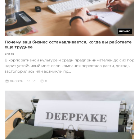
БИЗНЕС
Почему ваш бизнес останавливается, когда вы работаете
еще труднее
Бизнес
В корпоративной культуре и среди предпринимателей до сих пор
царит устойчивый миф: если компания перестала расти, доходы
застопорились или возникли пр...
06.08.26
531
0