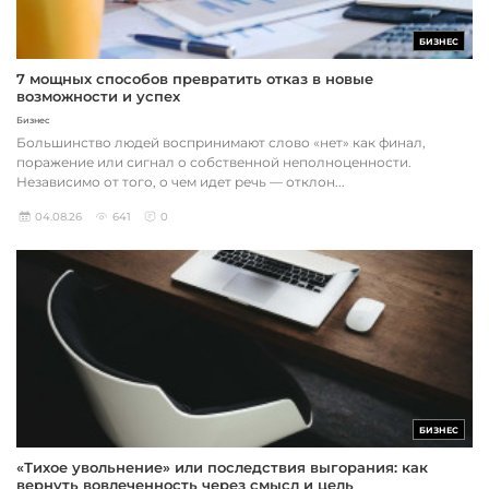
БИЗНЕС
7 мощных способов превратить отказ в новые
возможности и успех
Бизнес
Большинство людей воспринимают слово «нет» как финал,
поражение или сигнал о собственной неполноценности.
Независимо от того, о чем идет речь — отклон...
04.08.26
641
0
БИЗНЕС
«Тихое увольнение» или последствия выгорания: как
вернуть вовлеченность через смысл и цель