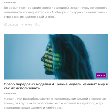
Инновации
Во время тестирования своей последней модели искусственного
интеллекта исследователи из Anthropic обнаружили нечто очень
странное: искусственный интел...
26.05.25
9 765
0
ОБЗОР
Обзор передовых моделей AI: какие модели изменят мир и
как их использовать
Инновации
Модели ИИ разрабатываются с головокружительной скоростью
всеми, от крупных технологических компаний вроде Google до
стартапов вроде OpenAI и Anthropic...