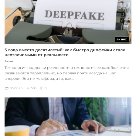
БИЗНЕС
3 года вместо десятилетий: как быстро дипфейки стали
неотличимыми от реальности
Бизнес
Технология подделки реальности и технология ее разоблачения
развиваются параллельно, но первая почти всегда на шаг
впереди. Это не метафора, а то, как...
05.08.26
589
0