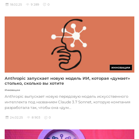
18.02.25
9 289
0
ИННОВАЦИИ
Anthropic запускает новую модель ИИ, которая «думает»
столько, сколько вы хотите
Инновации
Anthropic выпускает новую передовую модель искусственного
интеллекта под названием Claude 3.7 Sonnet, которую компания
разработала так, чтобы она «дум...
24.02.25
8 903
0