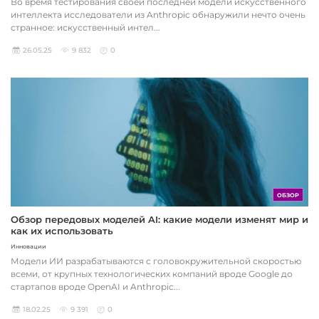
Во время тестирования своей последней модели искусственного
интеллекта исследователи из Anthropic обнаружили нечто очень
странное: искусственный интел...
26.05.25
9 832
0
ОБЗОР
Обзор передовых моделей AI: какие модели изменят мир и
как их использовать
Инновации
Модели ИИ разрабатываются с головокружительной скоростью
всеми, от крупных технологических компаний вроде Google до
стартапов вроде OpenAI и Anthropic...
18.02.25
9 391
0