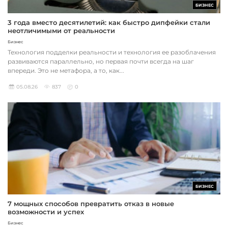
БИЗНЕС
3 года вместо десятилетий: как быстро дипфейки стали
неотличимыми от реальности
Бизнес
Технология подделки реальности и технология ее разоблачения
развиваются параллельно, но первая почти всегда на шаг
впереди. Это не метафора, а то, как...
05.08.26
837
0
БИЗНЕС
7 мощных способов превратить отказ в новые
возможности и успех
Бизнес