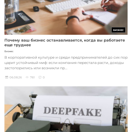
БИЗНЕС
Почему ваш бизнес останавливается, когда вы работаете
еще труднее
Бизнес
В корпоративной культуре и среди предпринимателей до сих пор
царит устойчивый миф: если компания перестала расти, доходы
застопорились или возникли пр...
06.08.26
761
0