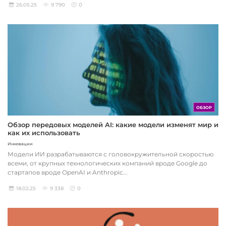
26.05.25
9 790
0
ОБЗОР
Обзор передовых моделей AI: какие модели изменят мир и
как их использовать
Инновации
Модели ИИ разрабатываются с головокружительной скоростью
всеми, от крупных технологических компаний вроде Google до
стартапов вроде OpenAI и Anthropic...
18.02.25
9 338
0