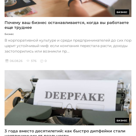
БИЗНЕС
Почему ваш бизнес останавливается, когда вы работаете
еще труднее
Бизнес
В корпоративной культуре и среди предпринимателей до сих пор
царит устойчивый миф: если компания перестала расти, доходы
застопорились или возникли пр...
06.08.26
576
0
БИЗНЕС
3 года вместо десятилетий: как быстро дипфейки стали
неотличимыми от реальности