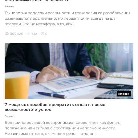
Бизнес
Технология подделки реальности и технология ее разоблачения
развиваются параллельно, но первая почти всегда на шаг
впереди. Это не метафора, а то, как...
05.08.26
732
0
БИЗНЕС
7 мощных способов превратить отказ в новые
возможности и успех
Бизнес
Большинство людей воспринимают слово «нет» как финал,
поражение или сигнал о собственной неполноценности.
Независимо от того, о чем идет речь — отклон...