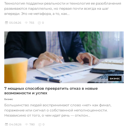
Технология подделки реальности и технология ее разоблачения
развиваются параллельно, но первая почти всегда на шаг
впереди. Это не метафора, а то, как...
05.08.26
755
0
БИЗНЕС
7 мощных способов превратить отказ в новые
возможности и успех
Бизнес
Большинство людей воспринимают слово «нет» как финал,
поражение или сигнал о собственной неполноценности.
Независимо от того, о чем идет речь — отклон...
04.08.26
780
0