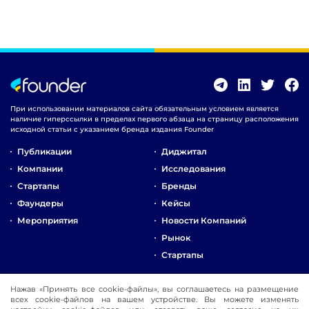
При использовании материалов сайта обязательным условием является
наличие гиперссылки в пределах первого абзаца на страницу расположения
исходной статьи с указанием бренда издания Founder
Публикации
Диджитал
Компании
Исследования
Стартапы
Бренды
Фаундеры
Кейсы
Мероприятия
Новости Компаний
Рынок
Стартапы
О Компании
Нажав «Принять все cookie-файлы», вы соглашаетесь на размещение
Реклама
всех cookie-файлов на вашем устройстве. Вы можете изменять