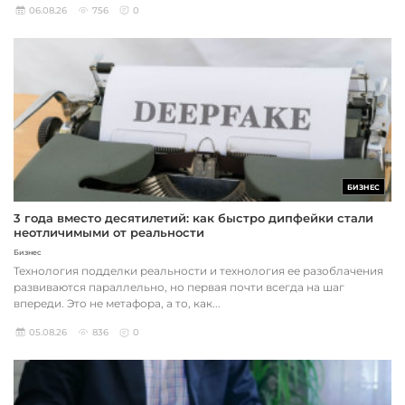
06.08.26
756
0
БИЗНЕС
3 года вместо десятилетий: как быстро дипфейки стали
неотличимыми от реальности
Бизнес
Технология подделки реальности и технология ее разоблачения
развиваются параллельно, но первая почти всегда на шаг
впереди. Это не метафора, а то, как...
05.08.26
836
0