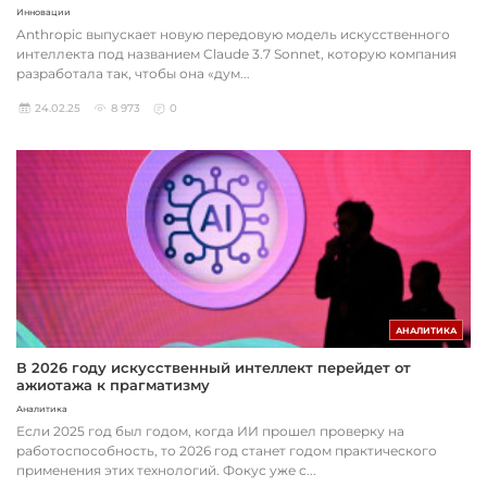
Инновации
Anthropic выпускает новую передовую модель искусственного
интеллекта под названием Claude 3.7 Sonnet, которую компания
разработала так, чтобы она «дум...
24.02.25
8 973
0
АНАЛИТИКА
В 2026 году искусственный интеллект перейдет от
ажиотажа к прагматизму
Аналитика
Если 2025 год был годом, когда ИИ прошел проверку на
работоспособность, то 2026 год станет годом практического
применения этих технологий. Фокус уже с...