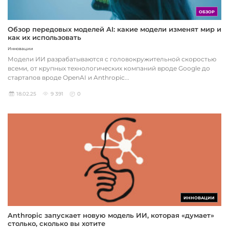
ОБЗОР
Обзор передовых моделей AI: какие модели изменят мир и
как их использовать
Инновации
Модели ИИ разрабатываются с головокружительной скоростью
всеми, от крупных технологических компаний вроде Google до
стартапов вроде OpenAI и Anthropic...
18.02.25
9 391
0
ИННОВАЦИИ
Anthropic запускает новую модель ИИ, которая «думает»
столько, сколько вы хотите