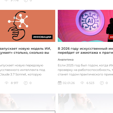
9 776
0
ИННОВАЦИИ
А
 запускает новую модель ИИ,
В 2026 году искусственный ин
думает» столько, сколько вы
перейдет от ажиотажа к праг
Аналитика
выпускает новую передовую
Если 2025 год был годом, когда 
усственного интеллекта под
проверку на работоспособность, т
laude 3.7 Sonnet, которую
станет годом практического прим
зработала так, чтобы она «дум...
технологий. Фокус уже с...
8 917
0
02.01.26
6 523
0