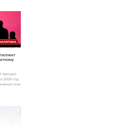
НАЛИТИКА
теллект
матизму
ИИ прошел
о 2026 год
енения этих