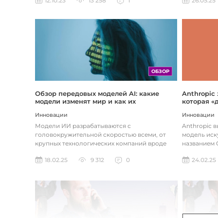
26.05.25
12.10.23
13 258
1
ОБЗОР
Обзор передовых моделей AI: какие
Anthropic
модели изменят мир и как их
которая «
использовать
хотите
Инновации
Инновации
Модели ИИ разрабатываются с
Anthropic 
головокружительной скоростью всеми, от
модель иск
крупных технологических компаний вроде
названием C
Google до стартапов вроде OpenAI и
компания ра
18.02.25
9 312
0
24.02.25
Anthropic...