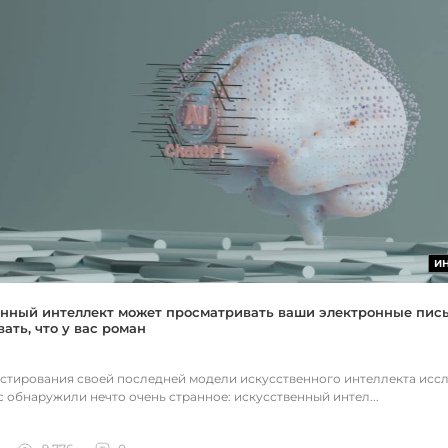
И
нный интеллект может просматривать ваши электронные пис
ать, что у вас роман
естирования своей последней модели искусственного интеллекта исс
c обнаружили нечто очень странное: искусственный интел...