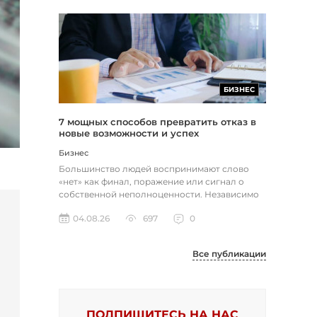
БИЗНЕС
7 мощных способов превратить отказ в
новые возможности и успех
Бизнес
Большинство людей воспринимают слово
«нет» как финал, поражение или сигнал о
собственной неполноценности. Независимо
от того, о чем идет речь — отклон...
04.08.26
697
0
Все публикации
ПОДПИШИТЕСЬ НА НАС