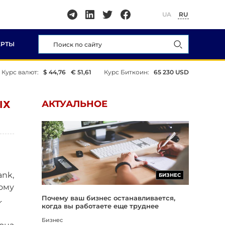
UA
RU
ЕРТЫ
Курс валют:
$ 44,76
€ 51,61
Курс Биткоин:
65 230 USD
ЫХ
АКТУАЛЬНОЕ
ank,
БИЗНЕС
ому
Почему ваш бизнес останавливается,
.
когда вы работаете еще труднее
Бизнес