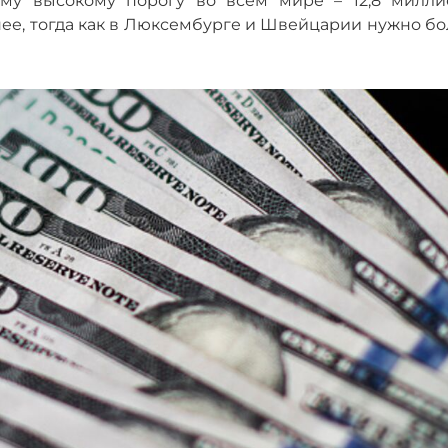
ому высокому порогу во всем мире
–
12,8 милли
анее, тогда как в Люксембурге и Швейцарии нужно б