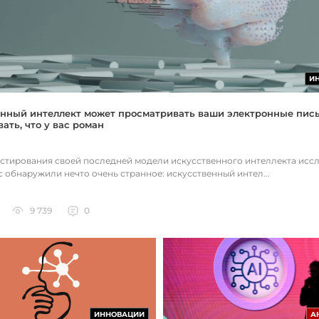
И
нный интеллект может просматривать ваши электронные пис
ать, что у вас роман
естирования своей последней модели искусственного интеллекта исс
c обнаружили нечто очень странное: искусственный интел...
9 739
0
ИННОВАЦИИ
А