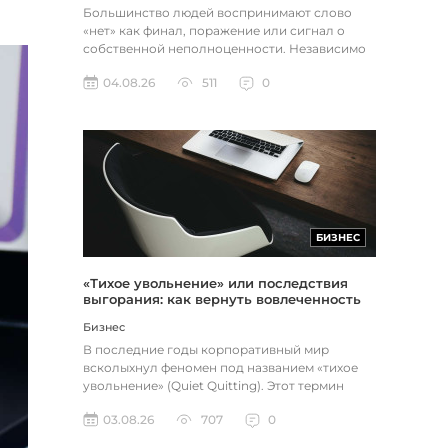
Большинство людей воспринимают слово
«нет» как финал, поражение или сигнал о
собственной неполноценности. Независимо
от того, о чем идет речь — отклон...
04.08.26
511
0
БИЗНЕС
«Тихое увольнение» или последствия
выгорания: как вернуть вовлеченность
через смысл и цель
Бизнес
В последние годы корпоративный мир
всколыхнул феномен под названием «тихое
увольнение» (Quiet Quitting). Этот термин
описывает поведение работников, к...
03.08.26
707
0