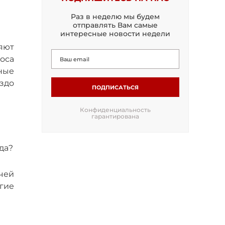
Раз в неделю мы будем
отправлять Вам самые
интересные новости недели
няют
оса
ные
здо
ПОДПИСАТЬСЯ
Конфиденциальность
гарантирована
да?
учей
огие