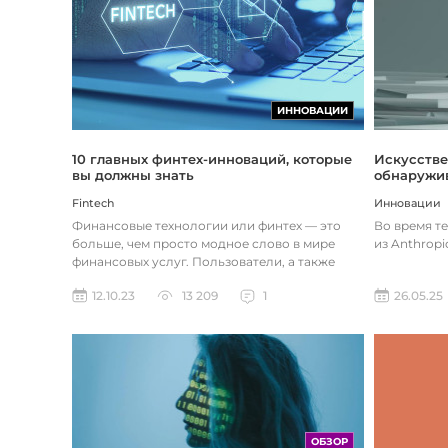
ИННОВАЦИИ
Искусстве
10 главных финтех-инноваций, которые
обнаружив
вы должны знать
Инновации
Fintech
Во время т
Финансовые технологии или финтех — это
из Anthropi
больше, чем просто модное слово в мире
финансовых услуг. Пользователи, а также
предприятия догоняют тенденции в...
26.05.25
12.10.23
13 209
1
ОБЗОР