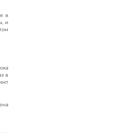
е в
, и
том
ока
аз в
ект
мена