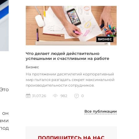
БИЗНЕС
Что делает людей действительно
успешными и счастливыми на работе
Бизнес
На протяжении десятилетий корпоративный
мир пытался разгадать секрет максимальной
производительности сотрудников.
Это
Большинство компаний до сих пор пола...
31.07.26
982
0
Все публикации
 он
ами
-под
ПОДПИШИТЕСЬ НА НАС