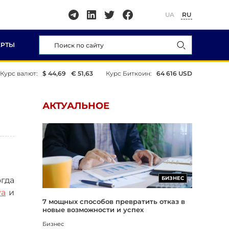
UA
RU
ЕРТЫ
Курс валют:
$ 44,69
€ 51,63
Курс Биткоин:
64 616 USD
АКТУАЛЬНОЕ
БИЗНЕС
огда
va
и
7 мощных способов превратить отказ в
новые возможности и успех
Бизнес