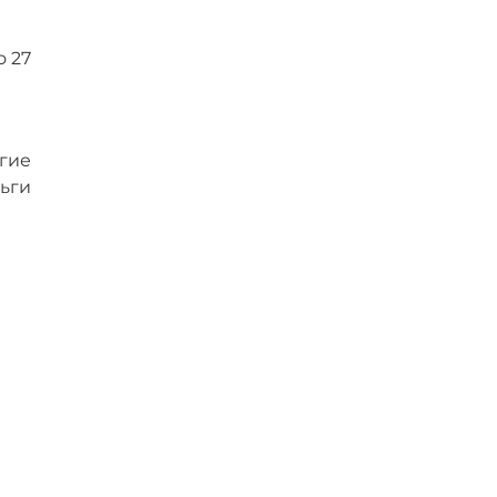
о 27
гие
ьги