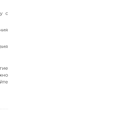
у с
ния
вия
гие
жно
йте