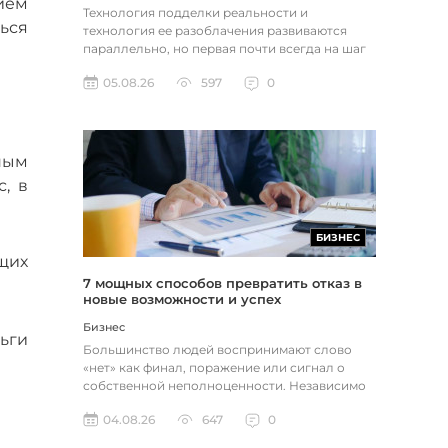
ием
Технология подделки реальности и
ься
технология ее разоблачения развиваются
параллельно, но первая почти всегда на шаг
впереди. Это не метафора, а то, как...
05.08.26
597
0
ным
, в
БИЗНЕС
щих
7 мощных способов превратить отказ в
новые возможности и успех
Бизнес
ьги
Большинство людей воспринимают слово
«нет» как финал, поражение или сигнал о
собственной неполноценности. Независимо
от того, о чем идет речь — отклон...
04.08.26
647
0