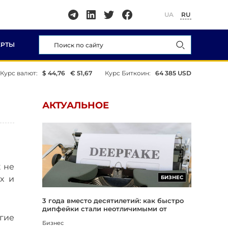
UA
RU
ЕРТЫ
Курс валют:
$ 44,76
€ 51,67
Курс Биткоин:
64 385 USD
АКТУАЛЬНОЕ
к не
х и
БИЗНЕС
3 года вместо десятилетий: как быстро
дипфейки стали неотличимыми от
гие
реальности
Бизнес