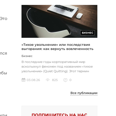
Это
БИЗНЕС
«Тихое увольнение» или последствия
выгорания: как вернуть вовлеченность
лся
через смысл и цель
Бизнес
В последние годы корпоративный мир
всколыхнул феномен под названием «тихое
увольнение» (Quiet Quitting). Этот термин
мбы
описывает поведение работников, к...
03.08.26
825
0
Все публикации
ПОДПИШИТЕСЬ НА НАС
 или