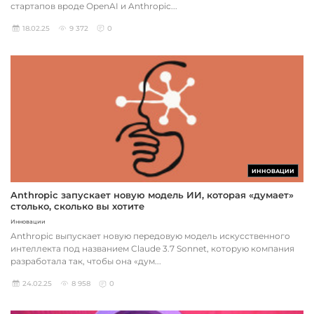
стартапов вроде OpenAI и Anthropic...
18.02.25
9 372
0
ИННОВАЦИИ
Anthropic запускает новую модель ИИ, которая «думает»
столько, сколько вы хотите
Инновации
Anthropic выпускает новую передовую модель искусственного
интеллекта под названием Claude 3.7 Sonnet, которую компания
разработала так, чтобы она «дум...
24.02.25
8 958
0