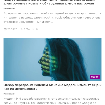
электронные письма и обнаруживать, что у вас роман
Инновации
Во время тестирования своей последней модели искусственного
интеллекта исследователи из Anthropic обнаружили нечто очень
странное: искусственный интел...
26.05.25
9 814
0
ОБЗОР
Обзор передовых моделей AI: какие модели изменят мир и
как их использовать
Инновации
Модели ИИ разрабатываются с головокружительной скоростью
всеми, от крупных технологических компаний вроде Google до