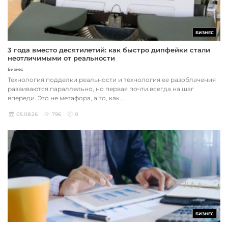
БИЗНЕС
3 года вместо десятилетий: как быстро дипфейки стали
неотличимыми от реальности
Бизнес
Технология подделки реальности и технология ее разоблачения
развиваются параллельно, но первая почти всегда на шаг
впереди. Это не метафора, а то, как...
05.08.26
796
0
БИЗНЕС