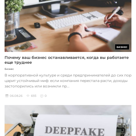
БИЗНЕС
Почему ваш бизнес останавливается, когда вы работаете
еще труднее
Бизнес
В корпоративной культуре и среди предпринимателей до сих пор
царит устойчивый миф: если компания перестала расти, доходы
застопорились или возникли пр...
06.08.26
693
0