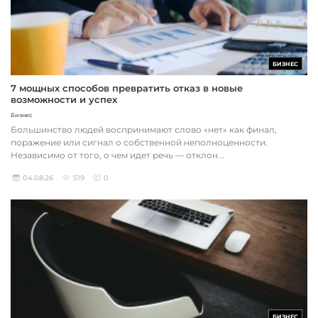
БИЗНЕС
7 мощных способов превратить отказ в новые
возможности и успех
Бизнес
Большинство людей воспринимают слово «нет» как финал,
поражение или сигнал о собственной неполноценности.
Независимо от того, о чем идет речь — отклон...
04.08.26
519
0
БИЗНЕС