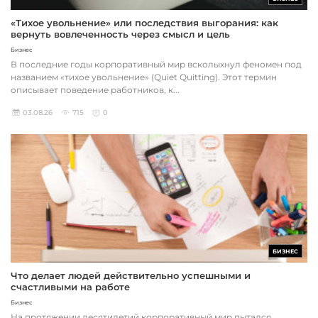
«Тихое увольнение» или последствия выгорания: как
вернуть вовлеченность через смысл и цель
Бизнес
В последние годы корпоративный мир всколыхнул феномен под
названием «тихое увольнение» (Quiet Quitting). Этот термин
описывает поведение работников, к...
03.08.26
715
0
БИЗНЕС
Что делает людей действительно успешными и
счастливыми на работе
Бизнес
На протяжении десятилетий корпоративный мир пытался