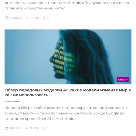
интеллекта исследователи из Anthropic обнаружили нечто очень
странное: искусственный интел...
26.05.25
9 740
0
ОБЗОР
Обзор передовых моделей AI: какие модели изменят мир и
как их использовать
Инновации
Модели ИИ разрабатываются с головокружительной скоростью
всеми, от крупных технологических компаний вроде Google до
стартапов вроде OpenAI и Anthropic...
18.02.25
9 267
0