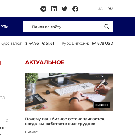
UA
RU
ЕРТЫ
Курс валют:
$ 44,76
€ 51,61
Курс Биткоин:
64 878 USD
И
АКТУАЛЬНОЕ
a ,
БИЗНЕС
Почему ваш бизнес останавливается,
я на
когда вы работаете еще труднее
ого
Бизнес
, в