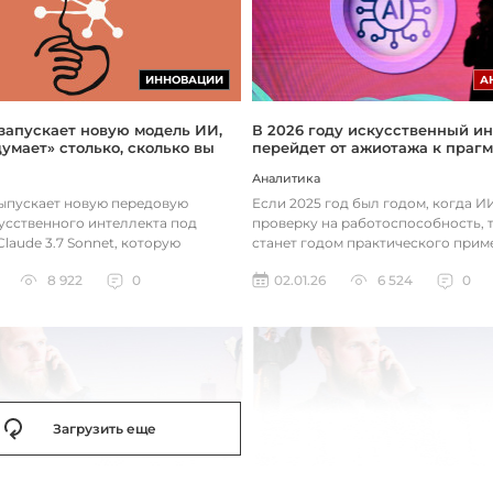
ИННОВАЦИИ
А
 запускает новую модель ИИ,
В 2026 году искусственный ин
думает» столько, сколько вы
перейдет от ажиотажа к праг
Аналитика
выпускает новую передовую
Если 2025 год был годом, когда 
усственного интеллекта под
проверку на работоспособность, т
laude 3.7 Sonnet, которую
станет годом практического прим
зработала так, чтобы она «дум...
технологий. Фокус уже с...
8 922
0
02.01.26
6 524
0
Загрузить еще