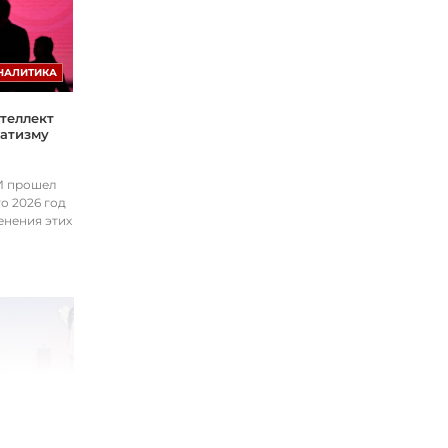
НАЛИТИКА
теллект
матизму
ИИ прошел
о 2026 год
енения этих