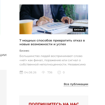
БИЗНЕС
7 мощных способов превратить отказ в
новые возможности и успех
Бизнес
ции
Большинство людей воспринимают слово
«нет» как финал, поражение или сигнал о
собственной неполноценности. Независимо
от того, о чем идет речь — отклон...
04.08.26
736
0
Все публикации
ПОДПИШИТЕСЬ НА НАС