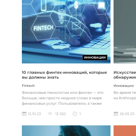
ИННОВАЦИИ
Искусстве
10 главных финтех-инноваций, которые
обнаружив
вы должны знать
Инновации
Fintech
Во время т
Финансовые технологии или финтех — это
из Anthropi
больше, чем просто модное слово в мире
финансовых услуг. Пользователи, а также
предприятия догоняют тенденции в...
26.05.25
12.10.23
13 262
1