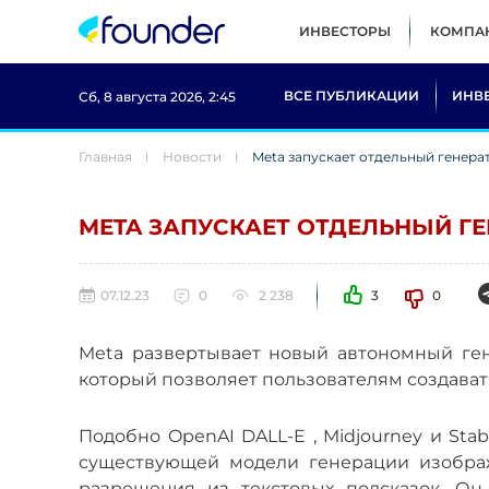
ИНВЕСТОРЫ
КОМПА
ВСЕ ПУБЛИКАЦИИ
ИНВ
Сб, 8 августа 2026, 2:45
Главная
Новости
Meta запускает отдельный генера
META ЗАПУСКАЕТ ОТДЕЛЬНЫЙ Г
07.12.23
0
2 238
3
0
Meta развертывает новый автономный ген
который позволяет пользователям создават
Подобно OpenAI DALL-E , Midjourney и Stabl
существующей модели генерации изображ
разрешения из текстовых подсказок. Он