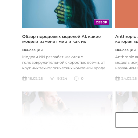
ОБЗОР
Обзор передовых моделей AI: какие
Anthropic
модели изменят мир и как их
которая «
использовать
хотите
Инновации
Инновации
Модели ИИ разрабатываются с
Anthropic 
головокружительной скоростью всеми, от
модель иск
крупных технологических компаний вроде
названием C
Google до стартапов вроде OpenAI и
компания ра
18.02.25
9 324
0
24.02.25
Anthropic...