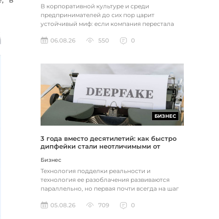
В корпоративной культуре и среди
предпринимателей до сих пор царит
устойчивый миф: если компания перестала
расти, доходы застопорились или возникли
06.08.26
550
0
пр...
БИЗНЕС
3 года вместо десятилетий: как быстро
дипфейки стали неотличимыми от
реальности
Бизнес
Технология подделки реальности и
технология ее разоблачения развиваются
параллельно, но первая почти всегда на шаг
впереди. Это не метафора, а то, как...
05.08.26
709
0