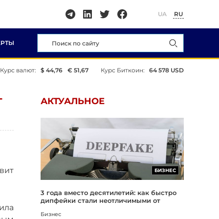
UA
RU
ЕРТЫ
Курс валют:
$ 44,76
€ 51,67
Курс Биткоин:
64 578 USD
Т
АКТУАЛЬНОЕ
вит
БИЗНЕС
3 года вместо десятилетий: как быстро
дипфейки стали неотличимыми от
ила
реальности
Бизнес