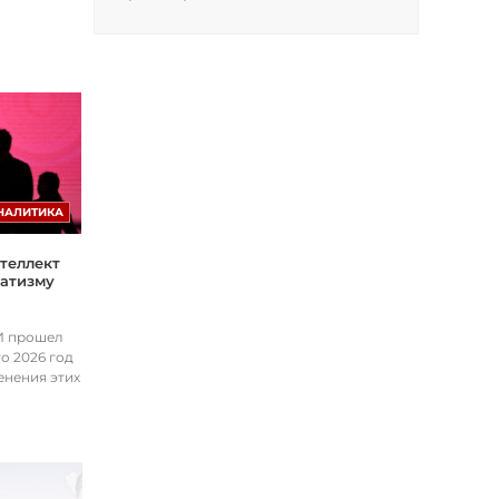
НАЛИТИКА
теллект
матизму
ИИ прошел
о 2026 год
енения этих