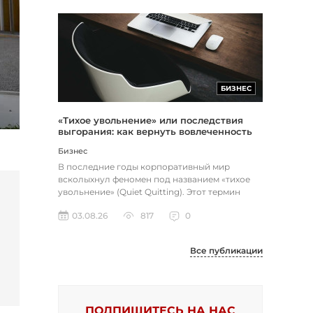
БИЗНЕС
«Тихое увольнение» или последствия
выгорания: как вернуть вовлеченность
через смысл и цель
Бизнес
В последние годы корпоративный мир
всколыхнул феномен под названием «тихое
увольнение» (Quiet Quitting). Этот термин
описывает поведение работников, к...
03.08.26
817
0
Все публикации
ПОДПИШИТЕСЬ НА НАС