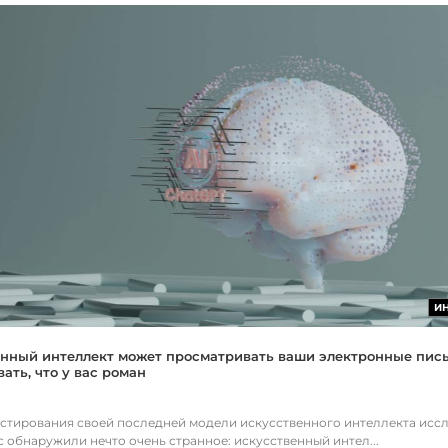
И
нный интеллект может просматривать ваши электронные пис
ать, что у вас роман
естирования своей последней модели искусственного интеллекта исс
c обнаружили нечто очень странное: искусственный интел...