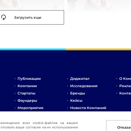
Загрузить еще
Публикации
Диджитал
О Ком
Компании
Исследования
Рекла
Стартапы
Бренды
Конта
Фаундеры
Кейсы
Мероприятия
Новости Компаний
Рынок
Стартапы
размещение всех cookie-файлов на вашем
отозвать ваше согласие на их использование
Отказа