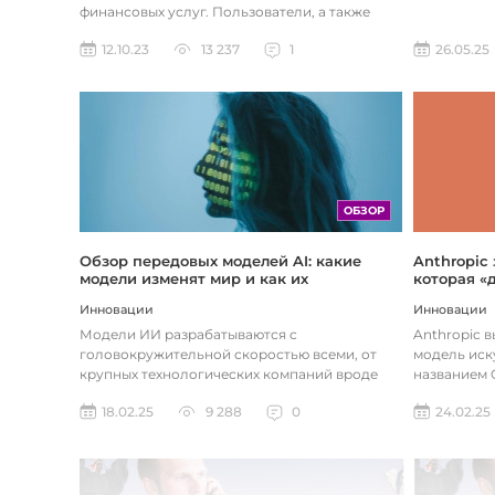
финансовых услуг. Пользователи, а также
предприятия догоняют тенденции в...
26.05.25
12.10.23
13 237
1
ОБЗОР
Обзор передовых моделей AI: какие
Anthropic
модели изменят мир и как их
которая «
использовать
хотите
Инновации
Инновации
Модели ИИ разрабатываются с
Anthropic 
головокружительной скоростью всеми, от
модель иск
крупных технологических компаний вроде
названием C
Google до стартапов вроде OpenAI и
компания ра
18.02.25
9 288
0
24.02.25
Anthropic...