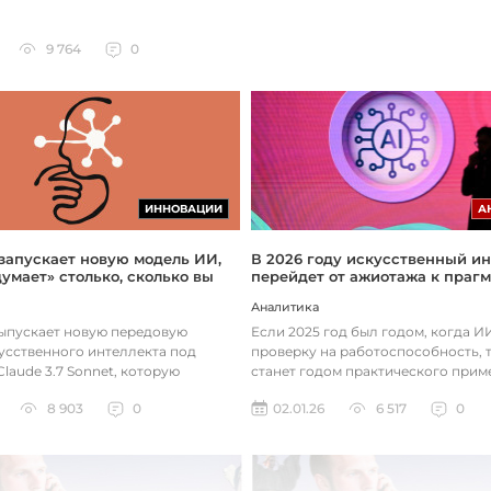
9 764
0
ИННОВАЦИИ
А
 запускает новую модель ИИ,
В 2026 году искусственный ин
думает» столько, сколько вы
перейдет от ажиотажа к праг
Аналитика
выпускает новую передовую
Если 2025 год был годом, когда 
усственного интеллекта под
проверку на работоспособность, т
laude 3.7 Sonnet, которую
станет годом практического прим
зработала так, чтобы она «дум...
технологий. Фокус уже с...
8 903
0
02.01.26
6 517
0