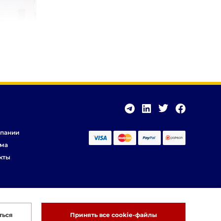
пании
ма
кты
ться
Принять все cookie-файлы