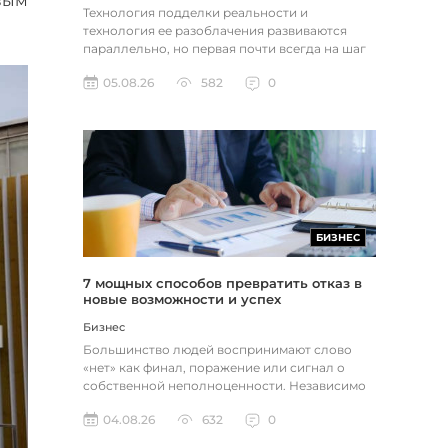
вым
Технология подделки реальности и
технология ее разоблачения развиваются
параллельно, но первая почти всегда на шаг
впереди. Это не метафора, а то, как...
05.08.26
582
0
БИЗНЕС
7 мощных способов превратить отказ в
новые возможности и успех
Бизнес
Большинство людей воспринимают слово
«нет» как финал, поражение или сигнал о
собственной неполноценности. Независимо
от того, о чем идет речь — отклон...
04.08.26
632
0