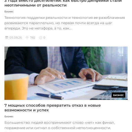
3 года вместо десятилетий: как быстро дипфейки стали
неотличимыми от реальности
Бизнес
Технология подделки реальности и технология ее разоблачения
развиваются параллельно, но первая почти всегда на шаг
впереди. Это не метафора, а то, как...
05.08.26
782
0
БИЗНЕС
7 мощных способов превратить отказ в новые
возможности и успех
Бизнес
Большинство людей воспринимают слово «нет» как финал,
поражение или сигнал о собственной неполноценности.