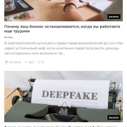
БИЗНЕС
Почему ваш бизнес останавливается, когда вы работаете
еще труднее
Бизнес
В корпоративной культуре и среди предпринимателей до сих пор
царит устойчивый миф: если компания перестала расти, доходы
застопорились или возникли пр...
06.08.26
650
0
БИЗНЕС