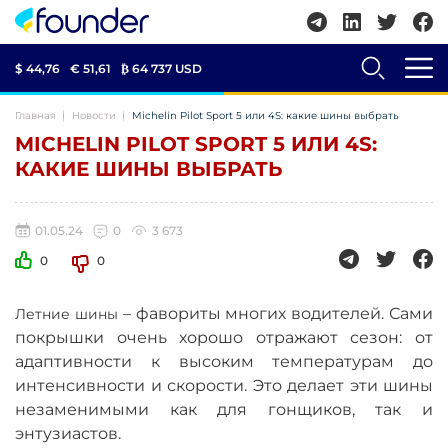
$ 44,76
€ 51,61
₿
64 737 USD
Главная
Новости
Michelin Pilot Sport 5 или 4S: какие шины выбрать
MICHELIN PILOT SPORT 5 ИЛИ 4S:
КАКИЕ ШИНЫ ВЫБРАТЬ
01.05.24
0
3 673
0
0
–
фавориты многих водителей. Сами
Летние шины
покрышки очень хорошо отражают сезон: от
адаптивности к высоким температурам до
интенсивности и скорости. Это делает эти шины
незаменимыми как для гонщиков, так и
энтузиастов.