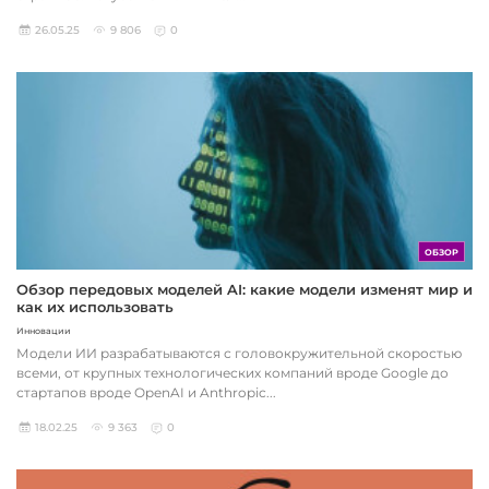
26.05.25
9 806
0
ОБЗОР
Обзор передовых моделей AI: какие модели изменят мир и
как их использовать
Инновации
Модели ИИ разрабатываются с головокружительной скоростью
всеми, от крупных технологических компаний вроде Google до
стартапов вроде OpenAI и Anthropic...
18.02.25
9 363
0