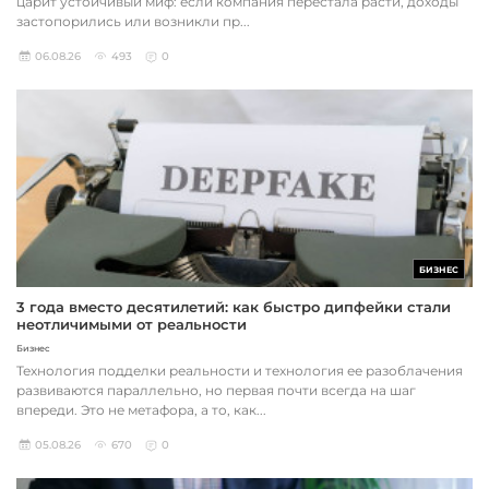
царит устойчивый миф: если компания перестала расти, доходы
застопорились или возникли пр...
06.08.26
493
0
БИЗНЕС
3 года вместо десятилетий: как быстро дипфейки стали
неотличимыми от реальности
Бизнес
Технология подделки реальности и технология ее разоблачения
развиваются параллельно, но первая почти всегда на шаг
впереди. Это не метафора, а то, как...
05.08.26
670
0