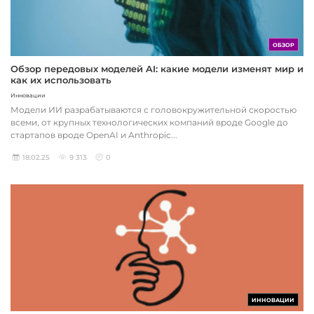
ОБЗОР
Обзор передовых моделей AI: какие модели изменят мир и
как их использовать
Инновации
Модели ИИ разрабатываются с головокружительной скоростью
всеми, от крупных технологических компаний вроде Google до
стартапов вроде OpenAI и Anthropic...
18.02.25
9 313
0
ИННОВАЦИИ