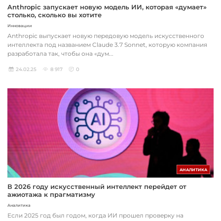
Anthropic запускает новую модель ИИ, которая «думает»
столько, сколько вы хотите
Инновации
Anthropic выпускает новую передовую модель искусственного
интеллекта под названием Claude 3.7 Sonnet, которую компания
разработала так, чтобы она «дум...
24.02.25
8 917
0
АНАЛИТИКА
В 2026 году искусственный интеллект перейдет от
ажиотажа к прагматизму
Аналитика
Если 2025 год был годом, когда ИИ прошел проверку на