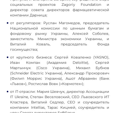
социальных проектов Zagoriy Foundation и
директор совета директоров фармацевтической
компании Дарница;
от регуляторов: Руслан Магомедов, председатель
Национальной комиссии по ценным бумагам и
фондовому рынку Украины, Алексей Соболев,
заместитель Министра экономики Украины, и
Виталий Коваль, председатель Фонда
госимущества;
от крупного бизнеса: Сергей Коваленко (YASNO),
Иван Компан (Академия Deloitte), Сергей
Мартынчук (Cisco Украина), Михаил Бубнов
(Schneider Electric Украина), Александр Прохорович
(Филип Моррис Украина), Ашот Абраамян (банк
«Львов»), Ростислав Вовк («Кормотех»);
от IT-отрасли: Мария Шевчук, директор Ассоциации
IT Ukraine, Степан Веселовский, СЕО Львовского ИТ
Кластера, Виталий Седлер, CEO и соучредитель
компании Intellias, Тарас Кицмей, соучредитель и
член Совета директоров SoftServe.