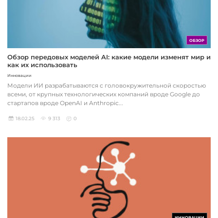
ОБЗОР
Обзор передовых моделей AI: какие модели изменят мир и
как их использовать
Инновации
Модели ИИ разрабатываются с головокружительной скоростью
всеми, от крупных технологических компаний вроде Google до
стартапов вроде OpenAI и Anthropic...
18.02.25
9 313
0
ИННОВАЦИИ