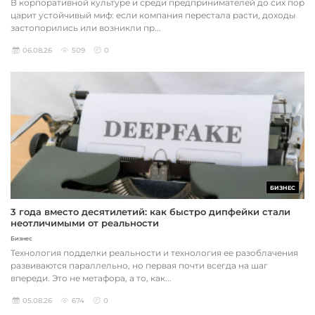
В корпоративной культуре и среди предпринимателей до сих пор
царит устойчивый миф: если компания перестала расти, доходы
застопорились или возникли пр...
06.08.26
509
0
БИЗНЕС
3 года вместо десятилетий: как быстро дипфейки стали
неотличимыми от реальности
Бизнес
Технология подделки реальности и технология ее разоблачения
развиваются параллельно, но первая почти всегда на шаг
впереди. Это не метафора, а то, как...
05.08.26
674
0