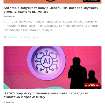
Anthropic запускает новую модель ИИ, которая «думает»
столько, сколько вы хотите
Инновации
Anthropic выпускает новую передовую модель искусственного
интеллекта под названием Claude 3.7 Sonnet, которую компания
разработала так, чтобы она «дум...
24.02.25
8 918
0
АНАЛИТИКА
В 2026 году искусственный интеллект перейдет от
ажиотажа к прагматизму
Аналитика