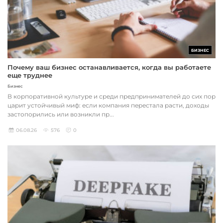
БИЗНЕС
Почему ваш бизнес останавливается, когда вы работаете
еще труднее
Бизнес
В корпоративной культуре и среди предпринимателей до сих пор
царит устойчивый миф: если компания перестала расти, доходы
застопорились или возникли пр...
06.08.26
576
0