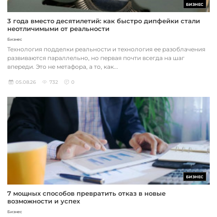
БИЗНЕС
3 года вместо десятилетий: как быстро дипфейки стали
неотличимыми от реальности
Бизнес
Технология подделки реальности и технология ее разоблачения
развиваются параллельно, но первая почти всегда на шаг
впереди. Это не метафора, а то, как...
05.08.26
732
0
БИЗНЕС
7 мощных способов превратить отказ в новые
возможности и успех
Бизнес