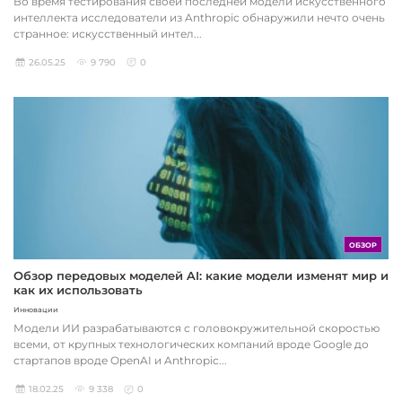
Во время тестирования своей последней модели искусственного
интеллекта исследователи из Anthropic обнаружили нечто очень
странное: искусственный интел...
26.05.25
9 790
0
ОБЗОР
Обзор передовых моделей AI: какие модели изменят мир и
как их использовать
Инновации
Модели ИИ разрабатываются с головокружительной скоростью
всеми, от крупных технологических компаний вроде Google до
стартапов вроде OpenAI и Anthropic...
18.02.25
9 338
0