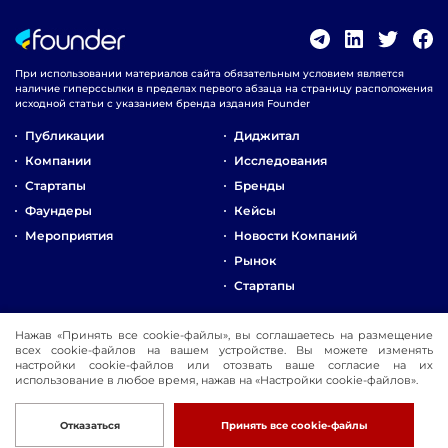
При использовании материалов сайта обязательным условием является
наличие гиперссылки в пределах первого абзаца на страницу расположения
исходной статьи с указанием бренда издания Founder
Публикации
Диджитал
Компании
Исследования
Стартапы
Бренды
Фаундеры
Кейсы
Мероприятия
Новости Компаний
Рынок
Стартапы
О Компании
Нажав «Принять все cookie-файлы», вы соглашаетесь на размещение
Реклама
всех cookie-файлов на вашем устройстве. Вы можете изменять
настройки cookie-файлов или отозвать ваше согласие на их
Контакты
использование в любое время, нажав на «Настройки cookie-файлов».
© 2016-2026 Founder
Разработка
Отказаться
Принять все cookie-файлы