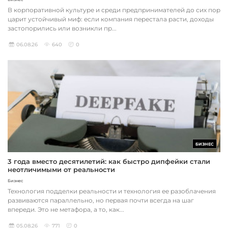
В корпоративной культуре и среди предпринимателей до сих пор
царит устойчивый миф: если компания перестала расти, доходы
застопорились или возникли пр...
06.08.26
640
0
БИЗНЕС
3 года вместо десятилетий: как быстро дипфейки стали
неотличимыми от реальности
Бизнес
Технология подделки реальности и технология ее разоблачения
развиваются параллельно, но первая почти всегда на шаг
впереди. Это не метафора, а то, как...
05.08.26
771
0