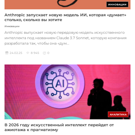
ИННОВАЦИИ
Anthropic запускает новую модель ИИ, которая «думает»
столько, сколько вы хотите
Инновации
Anthropic выпускает новую передовую модель искусственного
интеллекта под названием Claude 3.7 Sonnet, которую компания
разработала так, чтобы она «дум...
24.02.25
8 945
0
АНАЛИТИКА
В 2026 году искусственный интеллект перейдет от
ажиотажа к прагматизму