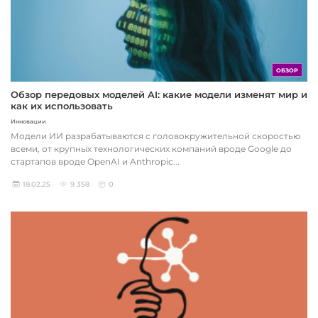
ОБЗОР
Обзор передовых моделей AI: какие модели изменят мир и
как их использовать
Инновации
Модели ИИ разрабатываются с головокружительной скоростью
всеми, от крупных технологических компаний вроде Google до
стартапов вроде OpenAI и Anthropic...
18.02.25
9 358
0