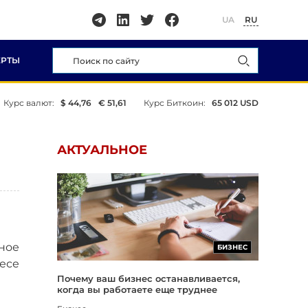
UA
RU
ЕРТЫ
Курс валют:
$ 44,76
€ 51,61
Курс Биткоин:
65 012 USD
АКТУАЛЬНОЕ
чное
БИЗНЕС
есе
Почему ваш бизнес останавливается,
когда вы работаете еще труднее