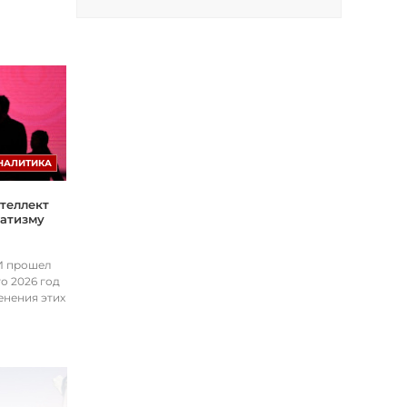
НАЛИТИКА
теллект
матизму
ИИ прошел
о 2026 год
енения этих