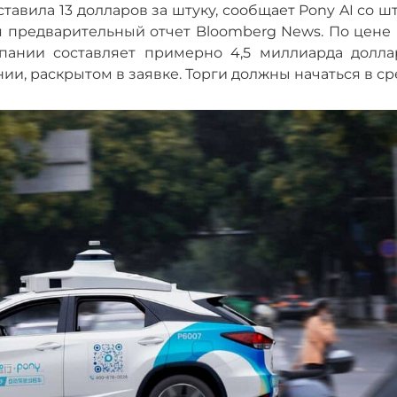
авила 13 долларов за штуку, сообщает Pony AI со ш
я предварительный отчет Bloomberg News. По цене 
пании составляет примерно 4,5 миллиарда долла
ии, раскрытом в заявке. Торги должны начаться в ср