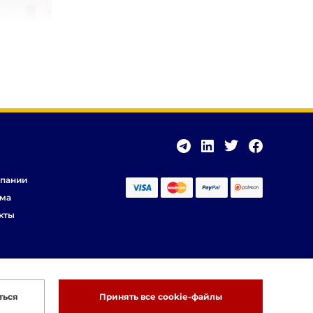
пании
ма
кты
ться
Принять все cookie-файлы
Разработка