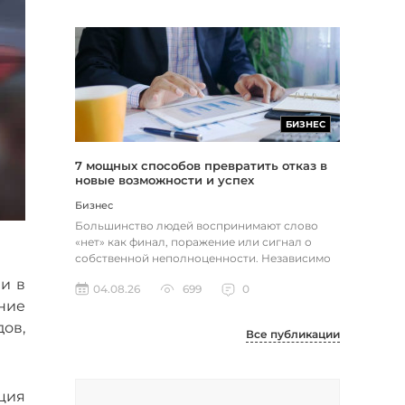
БИЗНЕС
7 мощных способов превратить отказ в
новые возможности и успех
Бизнес
Большинство людей воспринимают слово
«нет» как финал, поражение или сигнал о
собственной неполноценности. Независимо
от того, о чем идет речь — отклон...
и в
04.08.26
699
0
ние
дов,
Все публикации
ция