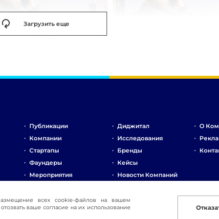
Загрузить еще
Публикации
Диджитал
О Ком
Компании
Исследования
Рекла
Стартапы
Бренды
Конта
Фаундеры
Кейсы
Мероприятия
Новости Компаний
Рынок
Стартапы
размещение всех cookie-файлов на вашем
отозвать ваше согласие на их использование
Отказа