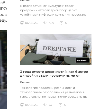
Бизнес
таб-
В корпоративной культуре и среди
IPO
предпринимателей до сих пор царит
ров
устойчивый миф: если компания перестала
расти, доходы застопорились или возникли
еду.
06.08.26
497
0
пр...
БИЗНЕС
3 года вместо десятилетий: как быстро
дипфейки стали неотличимыми от
реальности
Бизнес
Технология подделки реальности и
технология ее разоблачения развиваются
параллельно, но первая почти всегда на шаг
впереди. Это не метафора, а то, как...
05.08.26
671
0