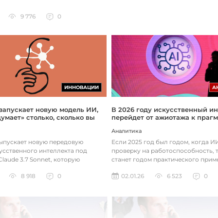
9 776
0
ИННОВАЦИИ
А
 запускает новую модель ИИ,
В 2026 году искусственный ин
думает» столько, сколько вы
перейдет от ажиотажа к праг
Аналитика
выпускает новую передовую
Если 2025 год был годом, когда 
усственного интеллекта под
проверку на работоспособность, т
laude 3.7 Sonnet, которую
станет годом практического прим
зработала так, чтобы она «дум...
технологий. Фокус уже с...
8 918
0
02.01.26
6 523
0