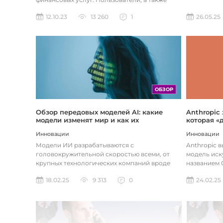
предприятия догоняют тенденции в...
26.05.25
12.10.23
13 260
1
ОБЗОР
Обзор передовых моделей AI: какие
Anthropic
модели изменят мир и как их
которая «
использовать
хотите
Инновации
Инновации
Модели ИИ разрабатываются с
Anthropic 
головокружительной скоростью всеми, от
модель иск
крупных технологических компаний вроде
названием C
Google до стартапов вроде OpenAI и
компания ра
18.02.25
9 313
0
24.02.25
Anthropic...