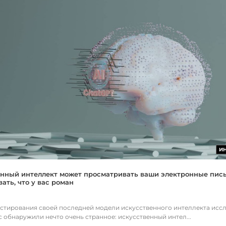
И
нный интеллект может просматривать ваши электронные пис
ать, что у вас роман
естирования своей последней модели искусственного интеллекта исс
c обнаружили нечто очень странное: искусственный интел...