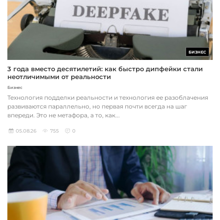
БИЗНЕС
3 года вместо десятилетий: как быстро дипфейки стали
неотличимыми от реальности
Бизнес
Технология подделки реальности и технология ее разоблачения
развиваются параллельно, но первая почти всегда на шаг
впереди. Это не метафора, а то, как...
05.08.26
755
0