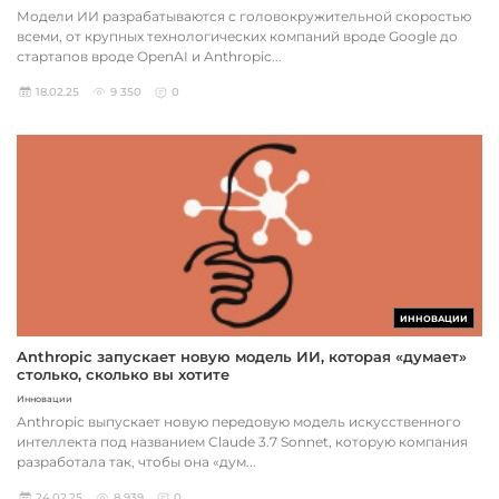
Модели ИИ разрабатываются с головокружительной скоростью
всеми, от крупных технологических компаний вроде Google до
стартапов вроде OpenAI и Anthropic...
18.02.25
9 350
0
ИННОВАЦИИ
Anthropic запускает новую модель ИИ, которая «думает»
столько, сколько вы хотите
Инновации
Anthropic выпускает новую передовую модель искусственного
интеллекта под названием Claude 3.7 Sonnet, которую компания
разработала так, чтобы она «дум...
24.02.25
8 939
0