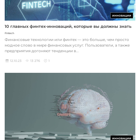
ИННОВАЦИИ
10 главных финтех-инноваций, которые вы должны знать
Fintech
Финансовые технологии или финтех — это больше, чем просто
модное слово в мире финансовых услуг. Пользователи, а также
предприятия догоняют тенденции в...
12.10.23
13 276
1
ИННОВАЦИИ