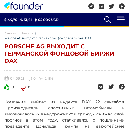
$ 44,76
€ 51,61
₿
65 004 USD
Главная
Новости
Porsche AG выходит с германской фондовой биржи DAX
PORSCHE AG ВЫХОДИТ С
ГЕРМАНСКОЙ ФОНДОВОЙ БИРЖИ
DAX
04.09.25
0
2 184
0
0
Компания выйдет из индекса DAX 22 сентября.
Производитель спортивных автомобилей и
высококлассных внедорожников трижды снижал свой
прогноз в этом году, сталкиваясь с пошлинами
президента Дональда Трампа на европейские