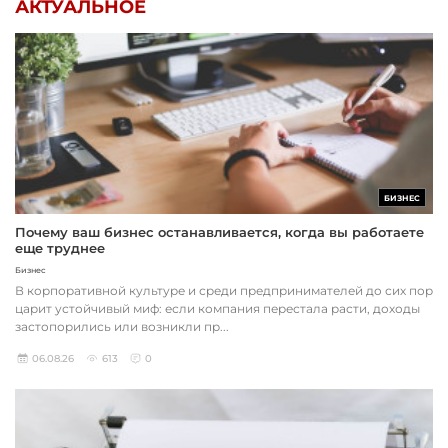
АКТУАЛЬНОЕ
БИЗНЕС
Почему ваш бизнес останавливается, когда вы работаете
еще труднее
Бизнес
В корпоративной культуре и среди предпринимателей до сих пор
царит устойчивый миф: если компания перестала расти, доходы
застопорились или возникли пр...
06.08.26
613
0